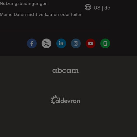
Nutzungsbedingungen
US
|
de
Meine Daten nicht verkaufen oder teilen
Facebook
X
LinkedIn
Instagram
YouTube
Glassdoor
Abcam Limited Link
Aldevron Link