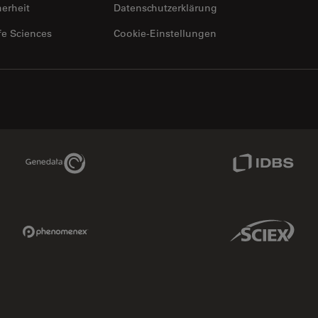
herheit
Datenschutzerklärung
fe Sciences
Cookie-Einstellungen
Genedata Link
IDBS Link
Phenomenex Link
Sciex Link