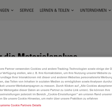
NGEN
SERVICE
LERNEN & TEILEN
UNTERNEHMEN
 die Materialanalyse
ere Partner verwenden Cookies und andere Tracking-Technologien sowie einige der Da
ur Verfügung stellen, wie z. B. Ihre Kontaktdaten, um Ihre Nutzung unserer Website zu
rundlage Ihrer Interaktionen mit dieser und anderen Websites personalisierte Werbun
llen, das Teilen von Inhalten in sozialen Medien zu ermöglichen sowie Analysen durc
keit unserer Werbekampagnen zu messen. Durch Klicken auf „Alle Cookies akzeptiere
d ist nicht mehr verfügbar. Bitte kontaktieren Sie uns, um sich ü
er Weitergabe dieser Daten an unsere Partner zu (siehe Link unten). Sie können Ihre
gseinstellungen jederzeit im Bereich „Cookie-Einstellungen“ am unteren Rand unserer
en Sie unsere Cookie-Hinweise, um mehr über unsere Praktiken zu erfahren
systems Cookie Partners Details