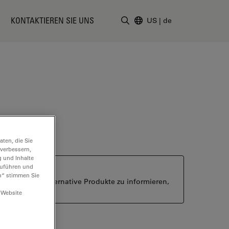
KONTAKTIEREN SIE UNS
US
|
de
Suchbegriff eingeben
ten, die Sie
 verbessern,
g und Inhalte
hzuführen und
n“ stimmen Sie
ber aktuelle alternative Produkte zu informieren,
 Website