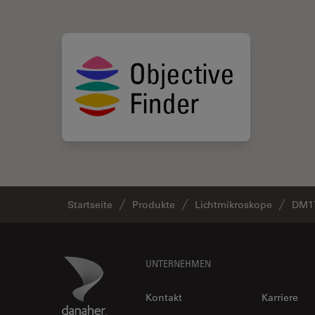
Startseite
Produkte
Lichtmikroskope
DM1
Footer
Danaher Logo
UNTERNEHMEN
Kontakt
Karriere