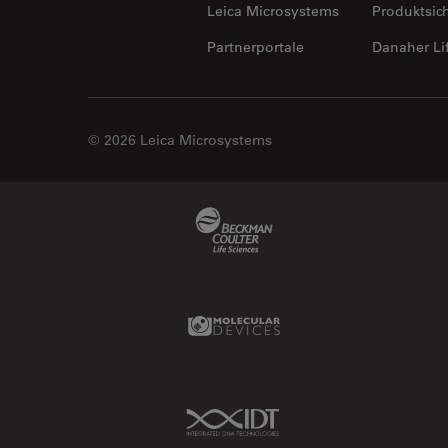
Leica Microsystems
Produktsic
Partnerportale
Danaher Li
© 2026 Leica Microsystems
Beckman Coulter Link
Molecular Devices Link
IDT Link