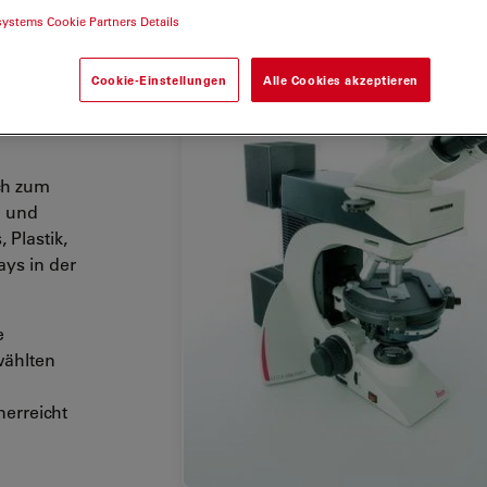
systems Cookie Partners Details
Cookie-Einstellungen
Alle Cookies akzeptieren
dungen
in
ch zum
n
und
 Plastik,
ays in der
e
wählten
nerreicht