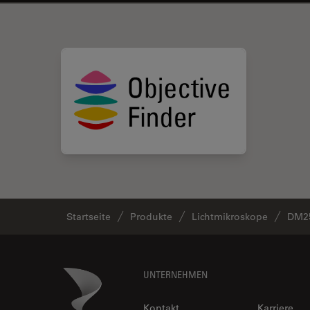
Startseite
Produkte
Lichtmikroskope
DM2
Footer
Danaher Logo
UNTERNEHMEN
Kontakt
Karriere