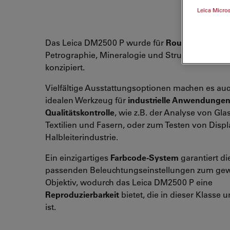
Leica Micro
Das Leica DM2500 P wurde für
Routine-anwen
Petrographie, Mineralogie und Strukturanalyse
konzipiert.
Vielfältige Ausstattungsoptionen machen es au
idealen Werkzeug für
industrielle Anwendunge
Qualitätskontrolle
, wie z.B. der Analyse von Glas,
Textilien und Fasern, oder zum Testen von Displ
Halbleiterindustrie.
Ein einzigartiges
Farbcode-System
garantiert di
passenden Beleuchtungseinstellungen zum ge
Objektiv, wodurch das Leica DM2500 P eine
Reproduzierbarkeit
bietet, die in dieser Klasse u
ist.