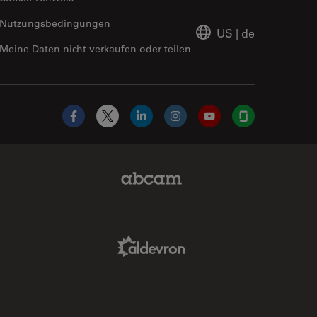
Nutzungsbedingungen
US
|
de
Meine Daten nicht verkaufen oder teilen
Facebook
X
LinkedIn
Instagram
YouTube
Glassdoor
Abcam Limited Link
Aldevron Link