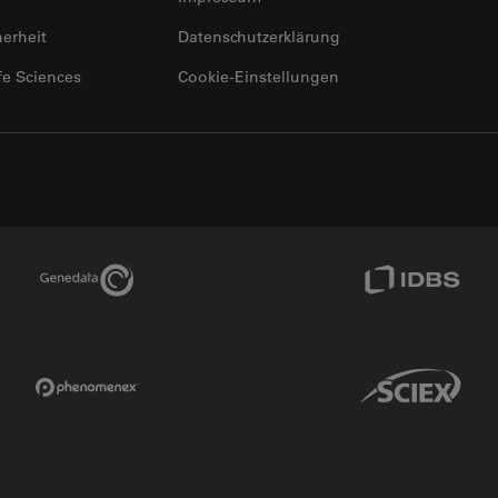
herheit
Datenschutzerklärung
fe Sciences
Cookie-Einstellungen
Genedata Link
IDBS Link
Phenomenex Link
Sciex Link