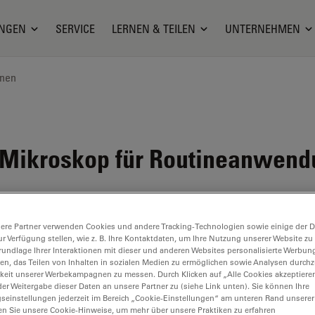
NGEN
SERVICE
LERNEN & TEILEN
UNTERNEHMEN
onen
-Mikroskop für Routineanwendu
ere Partner verwenden Cookies und andere Tracking-Technologien sowie einige der Da
ur Verfügung stellen, wie z. B. Ihre Kontaktdaten, um Ihre Nutzung unserer Website zu
rundlage Ihrer Interaktionen mit dieser und anderen Websites personalisierte Werbun
llen, das Teilen von Inhalten in sozialen Medien zu ermöglichen sowie Analysen durc
keit unserer Werbekampagnen zu messen. Durch Klicken auf „Alle Cookies akzeptiere
er Weitergabe dieser Daten an unsere Partner zu (siehe Link unten). Sie können Ihre
gseinstellungen jederzeit im Bereich „Cookie-Einstellungen“ am unteren Rand unserer
en Sie unsere Cookie-Hinweise, um mehr über unsere Praktiken zu erfahren