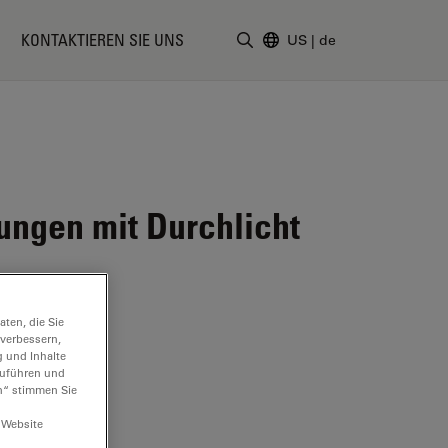
KONTAKTIEREN SIE UNS
US
|
de
Suchbegriff eingeben
ngen mit Durchlicht
ten, die Sie
 verbessern,
g und Inhalte
hzuführen und
n“ stimmen Sie
 Website