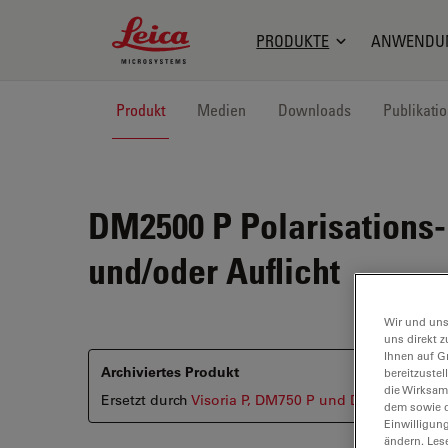
Leica Microsystems Logo
PRODUKTE
ANWENDU
Produkt
Medien
Downloads
Publikati
DM2500 P
Polarisations
und/oder Auflicht
Wir und uns
uns direkt z
Ihnen auf G
Archiviertes Produkt
bereitzuste
die Wirksam
Ersetzt durch
Visoria P, DM750 P und DM4 P
dem sowie d
Einwilligun
ändern. Les