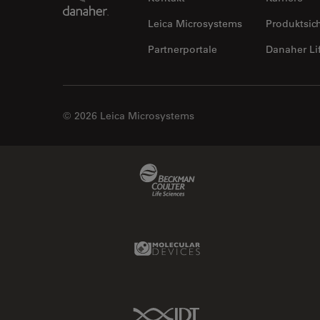
Leica Microsystems
Produktsic
Partnerportale
Danaher Li
© 2026 Leica Microsystems
Beckman Coulter Link
Molecular Devices Link
IDT Link