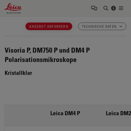
Leica Microsystems Logo
Togg
Suchbegrif
ANGEBOT ANFORDERN
TECHNISCHE DATEN
Visoria P, DM750 P und DM4 P
Polarisationsmikroskope
Kristallklar
Leica DM4 P
Leica DM2