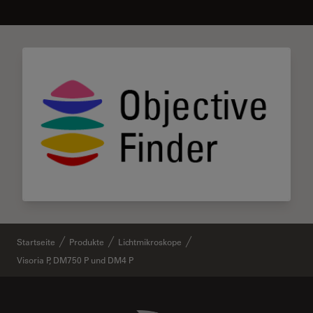
Startseite
Produkte
Lichtmikroskope
Visoria P, DM750 P und DM4 P