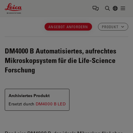
Leica Microsystems Logo
Togg
Suchbegrif
ANGEBOT ANFORDERN
PRODUKT
DM4000 B
Automatisiertes, aufrechtes
Mikroskopsystem für die Life-Science
Forschung
Archiviertes Produkt
Ersetzt durch
DM4000 B LED