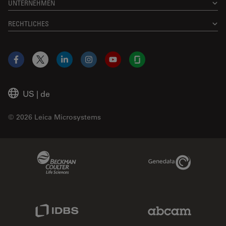
UNTERNEHMEN
RECHTLICHES
Facebook
X
LinkedIn
Instagram
YouTube
Glassdoor
US
|
de
© 2026 Leica Microsystems
Beckman Coulter Link
Genedata Link
IDBS Link
Abcam Limited