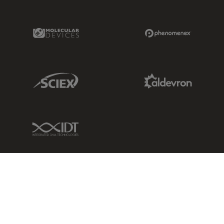
Molecular Devices Link
Phenomenex L
Sciex Link
Aldevron Link
IDT Link