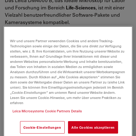
Das Leica DM4000 B, das ideale Mikroskop für Labor
und Forschung im Bereich
Life-Sciences
, ist mit einer
Vielzahl benutzerfreundlicher Software-Pakete und
Kamerasysteme kompatibel.
Das DM4000 B mit der
intelligenten Automatisierung
verfügt über einen kodierten 6- bzw. 7-fachen
Wir und unsere Partner verwenden Cookies und andere Tracking-
Technologien sowie einige der Daten, die Sie uns direkt zur Verfügung
Objektivrevolver, manuellen Z-Focus sowie eine voll
stellen, wie z. B. Ihre Kontaktdaten, um Ihre Nutzung unserer Website zu
automatisierte Durchlicht- und Fluoreszenzachse.
verbessern, Ihnen auf Grundlage Ihrer Interaktionen mit dieser und
anderen Websites personalisierte Werbung und Inhalte bereitzustellen,
das Teilen von Inhalten in sozialen Medien zu ermöglichen sowie
Der
Kontrastmanager
von Leica Microsystems
Analysen durchzuführen und die Wirksamkeit unserer Werbekampagnen
unterstützt die Durchlicht (Hellfeld, Dunkelfeld, Phasen-
zu messen. Durch Klicken auf „Alle Cookies akzeptieren“ stimmen Sie
und Polarisationskontrast) und Fluoreszenz-
dem sowie der Weitergabe dieser Daten an unsere Partner zu (siehe Link
unten). Sie können Ihre Einwilligungseinstellungen jederzeit im Bereich
Kontrastiermethoden und ermöglicht es dem Benutzer
„Cookie-Einstellungen“ am unteren Rand unserer Website ändern.
durch
einen Knopfdruck
zwischen verschiedenen
Lesen Sie unsere Cookie-Hinweise, um mehr über unsere Praktiken zu
erfahren
Kontrastiermethoden
zu
wechseln
.
Leica Microsystems Cookie Partners Details
Cookie-Einstellungen
Alle Cookies akzeptieren