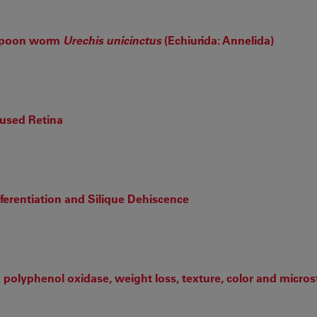
 spoon worm
Urechis unicinctus
(Echiurida: Annelida)
fused Retina
rentiation and Silique Dehiscence
 polyphenol oxidase, weight loss, texture, color and micros