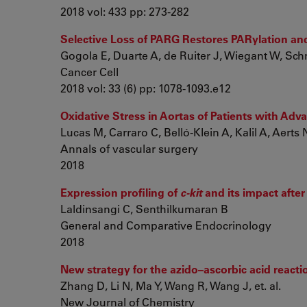
2018 vol: 433 pp: 273-282
Selective Loss of PARG Restores PARylation and
Gogola E, Duarte A, de Ruiter J, Wiegant W, Schmi
Cancer Cell
2018 vol: 33 (6) pp: 1078-1093.e12
Oxidative Stress in Aortas of Patients with Ad
Lucas M, Carraro C, Belló-Klein A, Kalil A, Aerts N,
Annals of vascular surgery
2018
Expression profiling of
c-kit
and its impact afte
Laldinsangi C, Senthilkumaran B
General and Comparative Endocrinology
2018
New strategy for the azido–ascorbic acid reacti
Zhang D, Li N, Ma Y, Wang R, Wang J, et. al.
New Journal of Chemistry