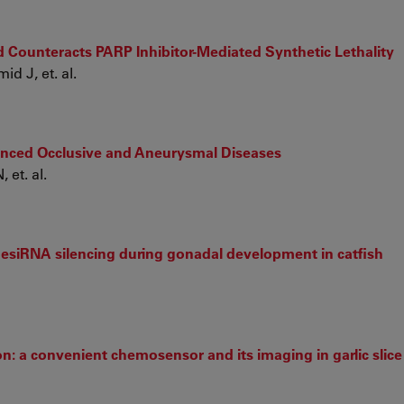
 Counteracts PARP Inhibitor-Mediated Synthetic Lethality
d J, et. al.
vanced Occlusive and Aneurysmal Diseases
 et. al.
r esiRNA silencing during gonadal development in catfish
on: a convenient chemosensor and its imaging in garlic slice