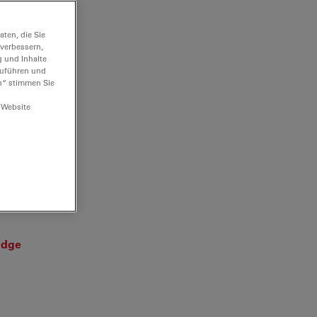
ten, die Sie
 verbessern,
g und Inhalte
 muds
hzuführen und
n“ stimmen Sie
 Website
iew of the
udge