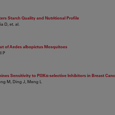
ers Starch Quality and Nutritional Profile
 D, et. al.
ut of Aedes albopictus Mosquitoes
l P
nes Sensitivity to PI3Kα-selective Inhibitors in Breast Can
eng M, Ding J, Meng L