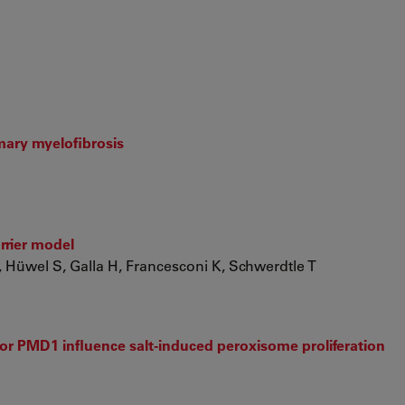
mary myelofibrosis
arrier model
, Hüwel S, Galla H, Francesconi K, Schwerdtle T
or PMD1 influence salt-induced peroxisome proliferation