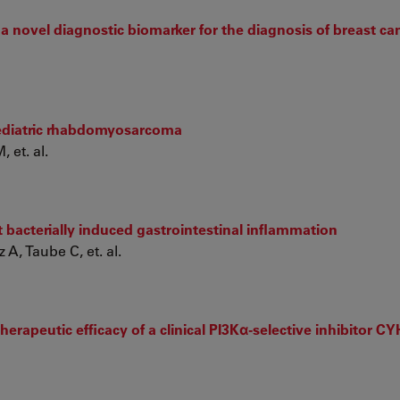
a novel diagnostic biomarker for the diagnosis of breast ca
pediatric rhabdomyosarcoma
 et. al.
 bacterially induced gastrointestinal inflammation
 A, Taube C, et. al.
rapeutic efficacy of a clinical PI3Kα-selective inhibitor CY