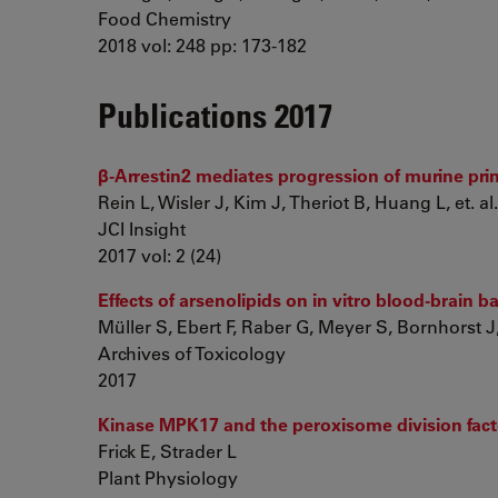
Food Chemistry
2018 vol: 248 pp: 173-182
Publications 2017
β-Arrestin2 mediates progression of murine pri
Rein L, Wisler J, Kim J, Theriot B, Huang L, et. al.
JCI Insight
2017 vol: 2 (24)
Effects of arsenolipids on in vitro blood-brain b
Müller S, Ebert F, Raber G, Meyer S, Bornhorst J
Archives of Toxicology
2017
Kinase MPK17 and the peroxisome division fact
Frick E, Strader L
Plant Physiology