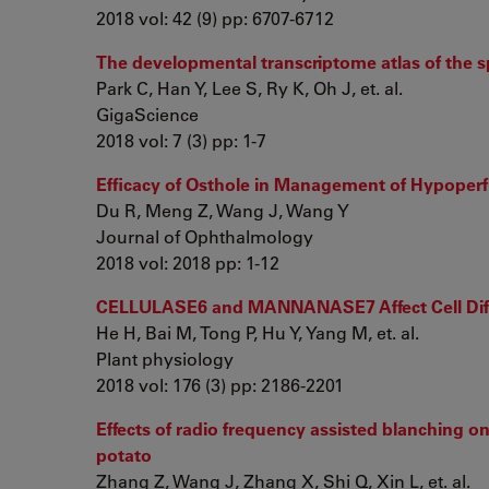
2018 vol: 42 (9) pp: 6707-6712
The developmental transcriptome atlas of the
Park C, Han Y, Lee S, Ry K, Oh J, et. al.
GigaScience
2018 vol: 7 (3) pp: 1-7
Efficacy of Osthole in Management of Hypoper
Du R, Meng Z, Wang J, Wang Y
Journal of Ophthalmology
2018 vol: 2018 pp: 1-12
CELLULASE6 and MANNANASE7 Affect Cell Diffe
He H, Bai M, Tong P, Hu Y, Yang M, et. al.
Plant physiology
2018 vol: 176 (3) pp: 2186-2201
Effects of radio frequency assisted blanching on
potato
Zhang Z, Wang J, Zhang X, Shi Q, Xin L, et. al.