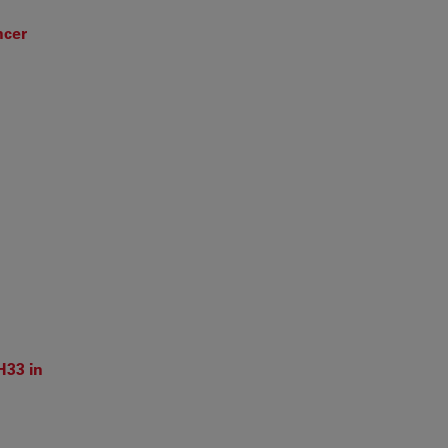
ncer
H33 in