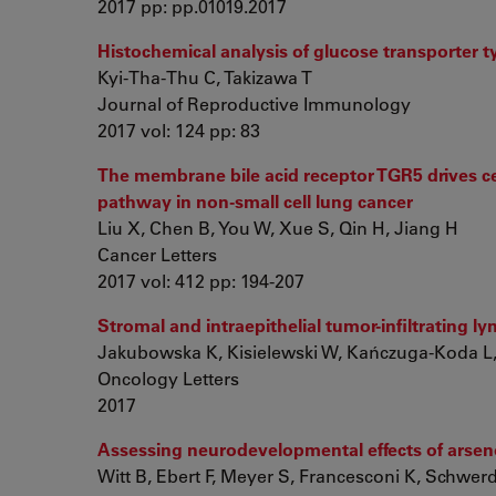
2017 pp: pp.01019.2017
Histochemical analysis of glucose transporter ty
Kyi-Tha-Thu C, Takizawa T
Journal of Reproductive Immunology
2017 vol: 124 pp: 83
The membrane bile acid receptor TGR5 drives ce
pathway in non-small cell lung cancer
Liu X, Chen B, You W, Xue S, Qin H, Jiang H
Cancer Letters
2017 vol: 412 pp: 194-207
Stromal and intraepithelial tumor-infiltrating 
Jakubowska K, Kisielewski W, Kańczuga-Koda L
Oncology Letters
2017
Assessing neurodevelopmental effects of arseno
Witt B, Ebert F, Meyer S, Francesconi K, Schwerd