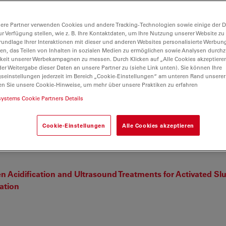
ere Partner verwenden Cookies und andere Tracking-Technologien sowie einige der Da
ur Verfügung stellen, wie z. B. Ihre Kontaktdaten, um Ihre Nutzung unserer Website zu
rundlage Ihrer Interaktionen mit dieser und anderen Websites personalisierte Werbun
ntimicrobial activity of algal extracts from italian thermal
llen, das Teilen von Inhalten in sozialen Medien zu ermöglichen sowie Analysen durc
keit unserer Werbekampagnen zu messen. Durch Klicken auf „Alle Cookies akzeptiere
lato G, et. al.
er Weitergabe dieser Daten an unsere Partner zu (siehe Link unten). Sie können Ihre
ne
gseinstellungen jederzeit im Bereich „Cookie-Einstellungen“ am unteren Rand unserer
en Sie unsere Cookie-Hinweise, um mehr über unsere Praktiken zu erfahren
systems Cookie Partners Details
nodal natural killer/T-cell lymphoma: A case report and rev
Cookie-Einstellungen
Alle Cookies akzeptieren
Acidification and Ultrasound Treatments for Activated Sl
ation