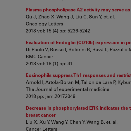
Plasma phospholipase A2 activity may serve as 
Qu J, Zhao X, Wang J, Liu C, Sun Y, et. al.
Oncology Letters
2018 vol: 15 (4) pp: 5236-5242
Evaluation of Endoglin (CD105) expression in 
Di Paolo V, Russo I, Boldrini R, Ravà L, Pezzullo M,
BMC Cancer
2018 vol: 18 (1) pp: 31
Eosinophils suppress Th1 responses and restrict
Arnold I, Artola-Borán M, Tallón de Lara P, Kyburz
The Journal of experimental medicine
2018 pp: jem.20172049
Decrease in phosphorylated ERK indicates the the
breast cancer
Liu X, Xu Y, Wang Y, Chen Y, Wang B, et. al.
Cancer Letters