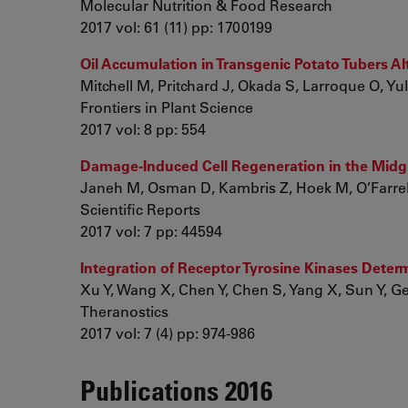
Molecular Nutrition & Food Research
2017 vol: 61 (11) pp: 1700199
Oil Accumulation in Transgenic Potato Tubers Alt
Mitchell M, Pritchard J, Okada S, Larroque O, Yulia
Frontiers in Plant Science
2017 vol: 8 pp: 554
Damage-Induced Cell Regeneration in the Midg
Janeh M, Osman D, Kambris Z, Hoek M, O’Farrel
Scientific Reports
2017 vol: 7 pp: 44594
Integration of Receptor Tyrosine Kinases Determi
Xu Y, Wang X, Chen Y, Chen S, Yang X, Sun Y, G
Theranostics
2017 vol: 7 (4) pp: 974-986
Publications 2016