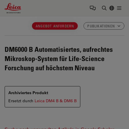
Leica Microsystems Logo
Togg
Suchbegrif
ANGEBOT ANFORDERN
PUBLIKATIONEN
DM6000 B
Automatisiertes, aufrechtes
Mikroskop-System für Life-Science
Forschung auf höchstem Niveau
Archiviertes Produkt
Ersetzt durch
Leica DM4 B & DM6 B