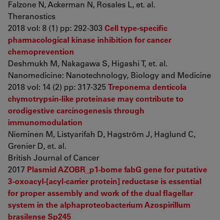
Falzone N, Ackerman N, Rosales L, et. al.
Theranostics
2018 vol: 8 (1) pp: 292-303
Cell type-specific
pharmacological kinase inhibition for cancer
chemoprevention
Deshmukh M, Nakagawa S, Higashi T, et. al.
Nanomedicine: Nanotechnology, Biology and Medicine
2018 vol: 14 (2) pp: 317-325
Treponema denticola
chymotrypsin-like proteinase may contribute to
orodigestive carcinogenesis through
immunomodulation
Nieminen M, Listyarifah D, Hagström J, Haglund C,
Grenier D, et. al.
British Journal of Cancer
2017
Plasmid AZOBR_p1-borne fabG gene for putative
3-oxoacyl-[acyl-carrier protein] reductase is essential
for proper assembly and work of the dual flagellar
system in the alphaproteobacterium Azospirillum
brasilense Sp245