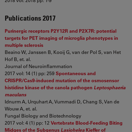
2018 vol: 2018 pp: 1-9
Publications 2017
Purinergic receptors P2Y12R and P2X7R: potential
targets for PET imaging of microglia phenotypes in
multiple sclerosis
Beaino W, Janssen B, Kooij G, van der Pol S, van Het
Hof B, et. al.
Journal of Neuroinflammation
2017 vol: 14 (1) pp: 259
Spontaneous and
CRISPR/Cas9-induced mutation of the osmosensor
histidine kinase of the canola pathogen
Leptosphaeria
maculans
Idnurm A, Urquhart A, Vummadi D, Chang S, Van de
Wouw A, et. al.
Fungal Biology and Biotechnology
2017 vol: 4 (1) pp: 12
Vertebrate Blood-Feeding Biting
Midges of the Subgenus
Lasiohelea
Kieffer of