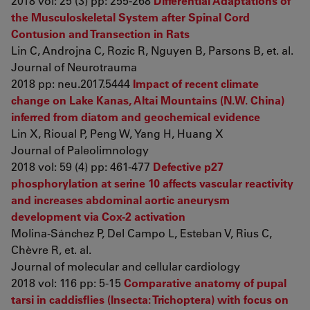
2018 vol: 25 (3) pp: 255-268
Differential Adaptations of
the Musculoskeletal System after Spinal Cord
Contusion and Transection in Rats
Lin C, Androjna C, Rozic R, Nguyen B, Parsons B, et. al.
Journal of Neurotrauma
2018 pp: neu.2017.5444
Impact of recent climate
change on Lake Kanas, Altai Mountains (N.W. China)
inferred from diatom and geochemical evidence
Lin X, Rioual P, Peng W, Yang H, Huang X
Journal of Paleolimnology
2018 vol: 59 (4) pp: 461-477
Defective p27
phosphorylation at serine 10 affects vascular reactivity
and increases abdominal aortic aneurysm
development via Cox-2 activation
Molina-Sánchez P, Del Campo L, Esteban V, Rius C,
Chèvre R, et. al.
Journal of molecular and cellular cardiology
2018 vol: 116 pp: 5-15
Comparative anatomy of pupal
tarsi in caddisflies (Insecta: Trichoptera) with focus on