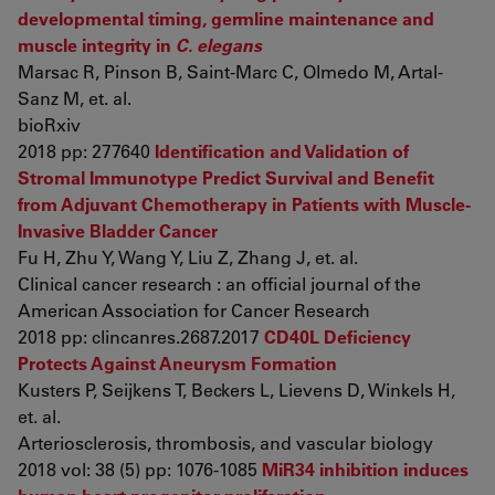
developmental timing, germline maintenance and
muscle integrity in
C. elegans
Marsac R, Pinson B, Saint-Marc C, Olmedo M, Artal-
Sanz M, et. al.
bioRxiv
2018 pp: 277640
Identification and Validation of
Stromal Immunotype Predict Survival and Benefit
from Adjuvant Chemotherapy in Patients with Muscle-
Invasive Bladder Cancer
Fu H, Zhu Y, Wang Y, Liu Z, Zhang J, et. al.
Clinical cancer research : an official journal of the
American Association for Cancer Research
2018 pp: clincanres.2687.2017
CD40L Deficiency
Protects Against Aneurysm Formation
Kusters P, Seijkens T, Beckers L, Lievens D, Winkels H,
et. al.
Arteriosclerosis, thrombosis, and vascular biology
2018 vol: 38 (5) pp: 1076-1085
MiR34 inhibition induces