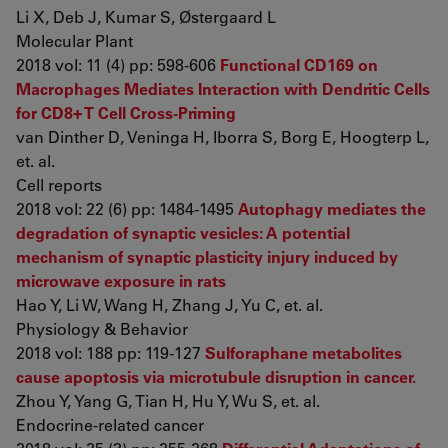
Li X, Deb J, Kumar S, Østergaard L
Molecular Plant
2018 vol: 11 (4) pp: 598-606
Functional CD169 on
Macrophages Mediates Interaction with Dendritic Cells
for CD8+ T Cell Cross-Priming
van Dinther D, Veninga H, Iborra S, Borg E, Hoogterp L,
et. al.
Cell reports
2018 vol: 22 (6) pp: 1484-1495
Autophagy mediates the
degradation of synaptic vesicles: A potential
mechanism of synaptic plasticity injury induced by
microwave exposure in rats
Hao Y, Li W, Wang H, Zhang J, Yu C, et. al.
Physiology & Behavior
2018 vol: 188 pp: 119-127
Sulforaphane metabolites
cause apoptosis via microtubule disruption in cancer.
Zhou Y, Yang G, Tian H, Hu Y, Wu S, et. al.
Endocrine-related cancer