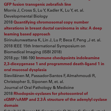
GFP fusion transgenic zebrafish line
Morris J, Cross S, Lu Y, Kadler K, Lu Y, et. al.
Developmental Biology
2018
Quantifying chromosomal copy number
alterations in breast ductal carcinoma in situ: A deep
learning based approach
Sirinukunwattana K, Lin J, Lu P, Beca F, Peng ,J et. al.
2018 IEEE 15th International Symposium on
Biomedical Imaging (ISBI 2018)
2018 pp: 186-190
Immune checkpoints indoleamine
2,3-dioxygenase 1 and programmed death-ligand 1 in
oral mucosal dysplasia
Sieviläinen M, Passador-Santos F, Almahmoudi R,
Christopher S, Siponen M, et. al.
Journal of Oral Pathology & Medicine
2018
Rhodopsin-cyclases for photocontrol of
cGMP/cAMP and 2.3 Å structure of the adenylyl cyclase
domain