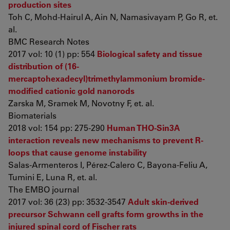
production sites
Toh C, Mohd-Hairul A, Ain N, Namasivayam P, Go R, et.
al.
BMC Research Notes
2017 vol: 10 (1) pp: 554
Biological safety and tissue
distribution of (16-
mercaptohexadecyl)trimethylammonium bromide-
modified cationic gold nanorods
Zarska M, Sramek M, Novotny F, et. al.
Biomaterials
2018 vol: 154 pp: 275-290
Human THO-Sin3A
interaction reveals new mechanisms to prevent R-
loops that cause genome instability
Salas-Armenteros I, Pérez-Calero C, Bayona-Feliu A,
Tumini E, Luna R, et. al.
The EMBO journal
2017 vol: 36 (23) pp: 3532-3547
Adult skin-derived
precursor Schwann cell grafts form growths in the
injured spinal cord of Fischer rats