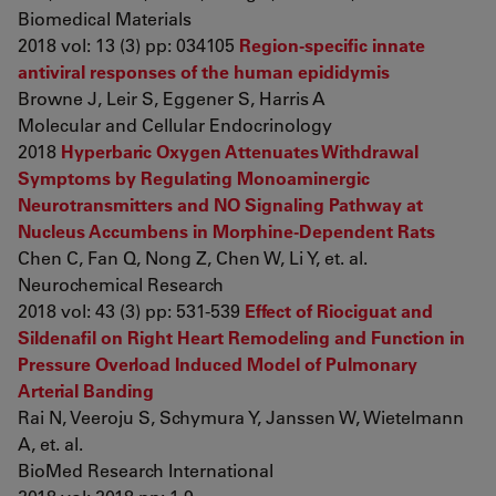
Biomedical Materials
2018 vol: 13 (3) pp: 034105
Region-specific innate
antiviral responses of the human epididymis
Browne J, Leir S, Eggener S, Harris A
Molecular and Cellular Endocrinology
2018
Hyperbaric Oxygen Attenuates Withdrawal
Symptoms by Regulating Monoaminergic
Neurotransmitters and NO Signaling Pathway at
Nucleus Accumbens in Morphine-Dependent Rats
Chen C, Fan Q, Nong Z, Chen W, Li Y, et. al.
Neurochemical Research
2018 vol: 43 (3) pp: 531-539
Effect of Riociguat and
Sildenafil on Right Heart Remodeling and Function in
Pressure Overload Induced Model of Pulmonary
Arterial Banding
Rai N, Veeroju S, Schymura Y, Janssen W, Wietelmann
A, et. al.
BioMed Research International