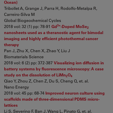
Ocean)
Tribollet A, Grange J, Parra H, Rodolfo-Metalpa R,
Carreiro-Silva M
Global Biogeochemical Cycles
3+
2018 vol: 32 (1) pp: 78-91
Gd
-Doped MoSe
2
nanosheets used as a theranostic agent for bimodal
imaging and highly efficient photothermal cancer
therapy
Pan J, Zhu X, Chen X, Zhao Y, Liu J
Biomaterials Science
2018 vol: 6 (2) pp: 372-387
Visualizing ion diffusion in
battery systems by fluorescence microscopy: A case
study on the dissolution of LiMn
O
2
4
Qiao Y, Zhou Z, Chen Z, Du S, Cheng Q, et. al.
Nano Energy
2018 vol: 45 pp: 68-74
Improved neuron culture using
scaffolds made of three-dimensional PDMS micro-
lattices
Li S, Severino F, Ban J, Wang L, Pinato G, et. al.