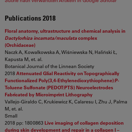
Suche nach verwandten Artikeln in Google Scholar
Publications 2018
Floral anatomy, ultrastructure and chemical analysis in
Dactylorhiza incarnata/maculata
complex
(Orchidaceae)
Naczk A, Kowalkowska A, Wiśniewska N, Haliński Ł,
Kapusta M, et. al.
Botanical Journal of the Linnean Society
2018
Attenuated Glial Reactivity on Topographically
Functionalized Poly(3,4-Ethylenedioxythiophene):P-
Toluene Sulfonate (PEDOT:PTS) Neuroelectrodes
Fabricated by Microimprint Lithography
Vallejo-Giraldo C, Krukiewicz K, Calaresu I, Zhu J, Palma
M, et. al.
Small
2018 pp: 1800863
Live imaging of collagen deposition
during skin development and repair in a collagen I –