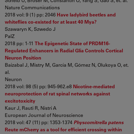
Scheib U, Broser M, Constantin O, Yang S, Gao S, et. al.
Nature Communications
2018 vol: 9 (1) pp: 2046
Have ladybird beetles and
whiteflies co-existed for at least 40 Mya?
Szawaryn K, Szwedo J
PalZ
2018 pp: 1-11
The Epigenetic State of PRDM16-
Regulated Enhancers in Radial Glia Controls Cortical
Neuron Position
Baizabal J, Mistry M, García M, Gómez N, Olukoya O, et.
al.
Neuron
2018 vol: 98 (5) pp: 945-962.e8
Nicotine-mediated
neuroprotection of rat spinal networks against
excitotoxicity
Kaur J, Rauti R, Nistri A
European Journal of Neuroscience
2018 vol: 47 (11) pp: 1353-1374
Physcomitrella patens
Reute mCherry as a tool for efficient crossing within