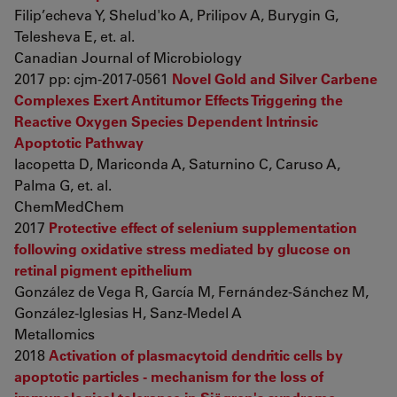
Filip’echeva Y, Shelud'ko A, Prilipov A, Burygin G,
Telesheva E, et. al.
Canadian Journal of Microbiology
2017 pp: cjm-2017-0561
Novel Gold and Silver Carbene
Complexes Exert Antitumor Effects Triggering the
Reactive Oxygen Species Dependent Intrinsic
Apoptotic Pathway
Iacopetta D, Mariconda A, Saturnino C, Caruso A,
Palma G, et. al.
ChemMedChem
2017
Protective effect of selenium supplementation
following oxidative stress mediated by glucose on
retinal pigment epithelium
González de Vega R, García M, Fernández-Sánchez M,
González-Iglesias H, Sanz-Medel A
Metallomics
2018
Activation of plasmacytoid dendritic cells by
apoptotic particles - mechanism for the loss of