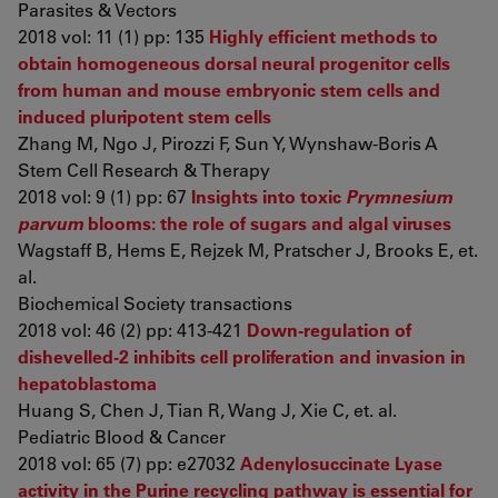
Parasites & Vectors
2018 vol: 11 (1) pp: 135
Highly efficient methods to
obtain homogeneous dorsal neural progenitor cells
from human and mouse embryonic stem cells and
induced pluripotent stem cells
Zhang M, Ngo J, Pirozzi F, Sun Y, Wynshaw-Boris A
Stem Cell Research & Therapy
2018 vol: 9 (1) pp: 67
Insights into toxic
Prymnesium
parvum
blooms: the role of sugars and algal viruses
Wagstaff B, Hems E, Rejzek M, Pratscher J, Brooks E, et.
al.
Biochemical Society transactions
2018 vol: 46 (2) pp: 413-421
Down-regulation of
dishevelled-2 inhibits cell proliferation and invasion in
hepatoblastoma
Huang S, Chen J, Tian R, Wang J, Xie C, et. al.
Pediatric Blood & Cancer
2018 vol: 65 (7) pp: e27032
Adenylosuccinate Lyase
activity in the Purine recycling pathway is essential for