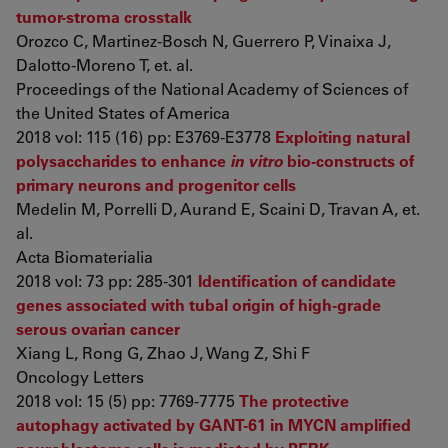
tumor-stroma crosstalk
Orozco C, Martinez-Bosch N, Guerrero P, Vinaixa J,
Dalotto-Moreno T, et. al.
Proceedings of the National Academy of Sciences of
the United States of America
2018 vol: 115 (16) pp: E3769-E3778
Exploiting natural
polysaccharides to enhance
in vitro
bio-constructs of
primary neurons and progenitor cells
Medelin M, Porrelli D, Aurand E, Scaini D, Travan A, et.
al.
Acta Biomaterialia
2018 vol: 73 pp: 285-301
Identification of candidate
genes associated with tubal origin of high‑grade
serous ovarian cancer
Xiang L, Rong G, Zhao J, Wang Z, Shi F
Oncology Letters
2018 vol: 15 (5) pp: 7769-7775
The protective
autophagy activated by GANT-61 in MYCN amplified