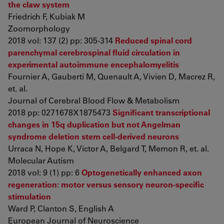
the claw system
Friedrich F, Kubiak M
Zoomorphology
2018 vol: 137 (2) pp: 305-314
Reduced spinal cord
parenchymal cerebrospinal fluid circulation in
experimental autoimmune encephalomyelitis
Fournier A, Gauberti M, Quenault A, Vivien D, Macrez R,
et. al.
Journal of Cerebral Blood Flow & Metabolism
2018 pp: 0271678X1875473
Significant transcriptional
changes in 15q duplication but not Angelman
syndrome deletion stem cell-derived neurons
Urraca N, Hope K, Victor A, Belgard T, Memon R, et. al.
Molecular Autism
2018 vol: 9 (1) pp: 6
Optogenetically enhanced axon
regeneration: motor versus sensory neuron-specific
stimulation
Ward P, Clanton S, English A
European Journal of Neuroscience