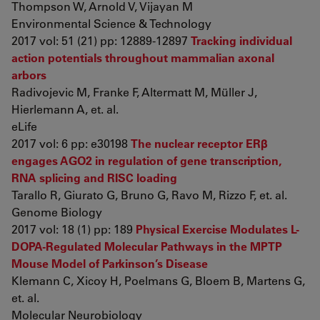
Thompson W, Arnold V, Vijayan M
Environmental Science & Technology
2017 vol: 51 (21) pp: 12889-12897
Tracking individual
action potentials throughout mammalian axonal
arbors
Radivojevic M, Franke F, Altermatt M, Müller J,
Hierlemann A, et. al.
eLife
2017 vol: 6 pp: e30198
The nuclear receptor ERβ
engages AGO2 in regulation of gene transcription,
RNA splicing and RISC loading
Tarallo R, Giurato G, Bruno G, Ravo M, Rizzo F, et. al.
Genome Biology
2017 vol: 18 (1) pp: 189
Physical Exercise Modulates L-
DOPA-Regulated Molecular Pathways in the MPTP
Mouse Model of Parkinson’s Disease
Klemann C, Xicoy H, Poelmans G, Bloem B, Martens G,
et. al.
Molecular Neurobiology