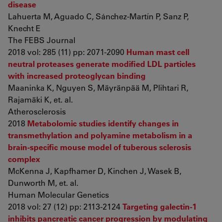
disease
Lahuerta M, Aguado C, Sánchez-Martín P, Sanz P,
Knecht E
The FEBS Journal
2018 vol: 285 (11) pp: 2071-2090
Human mast cell
neutral proteases generate modified LDL particles
with increased proteoglycan binding
Maaninka K, Nguyen S, Mäyränpää M, Plihtari R,
Rajamäki K, et. al.
Atherosclerosis
2018
Metabolomic studies identify changes in
transmethylation and polyamine metabolism in a
brain-specific mouse model of tuberous sclerosis
complex
McKenna J, Kapfhamer D, Kinchen J, Wasek B,
Dunworth M, et. al.
Human Molecular Genetics
2018 vol: 27 (12) pp: 2113-2124
Targeting galectin-1
inhibits pancreatic cancer progression by modulating