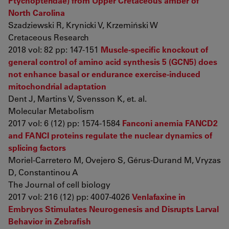
Ptychopteridae) from Upper Cretaceous amber of
North Carolina
Szadziewski R, Krynicki V, Krzemiński W
Cretaceous Research
2018 vol: 82 pp: 147-151
Muscle-specific knockout of
general control of amino acid synthesis 5 (GCN5) does
not enhance basal or endurance exercise-induced
mitochondrial adaptation
Dent J, Martins V, Svensson K, et. al.
Molecular Metabolism
2017 vol: 6 (12) pp: 1574-1584
Fanconi anemia FANCD2
and FANCI proteins regulate the nuclear dynamics of
splicing factors
Moriel-Carretero M, Ovejero S, Gérus-Durand M, Vryzas
D, Constantinou A
The Journal of cell biology
2017 vol: 216 (12) pp: 4007-4026
Venlafaxine in
Embryos Stimulates Neurogenesis and Disrupts Larval
Behavior in Zebrafish