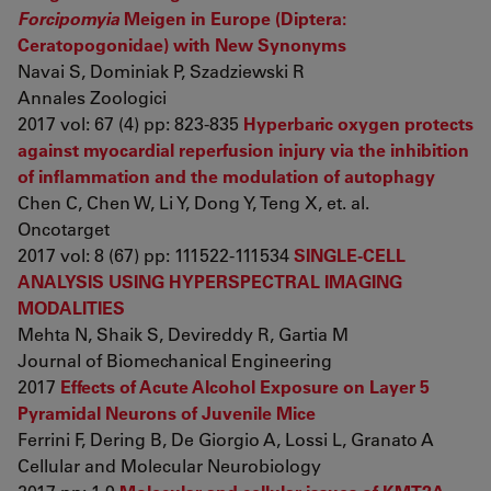
Forcipomyia
Meigen in Europe (Diptera:
Ceratopogonidae) with New Synonyms
Navai S, Dominiak P, Szadziewski R
Annales Zoologici
2017 vol: 67 (4) pp: 823-835
Hyperbaric oxygen protects
against myocardial reperfusion injury via the inhibition
of inflammation and the modulation of autophagy
Chen C, Chen W, Li Y, Dong Y, Teng X, et. al.
Oncotarget
2017 vol: 8 (67) pp: 111522-111534
SINGLE-CELL
ANALYSIS USING HYPERSPECTRAL IMAGING
MODALITIES
Mehta N, Shaik S, Devireddy R, Gartia M
Journal of Biomechanical Engineering
2017
Effects of Acute Alcohol Exposure on Layer 5
Pyramidal Neurons of Juvenile Mice
Ferrini F, Dering B, De Giorgio A, Lossi L, Granato A
Cellular and Molecular Neurobiology