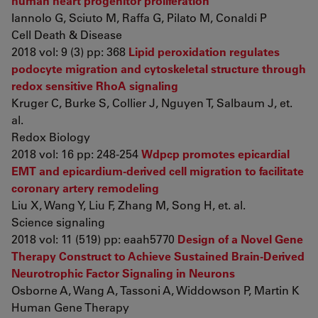
human heart progenitor proliferation
Iannolo G, Sciuto M, Raffa G, Pilato M, Conaldi P
Cell Death & Disease
2018 vol: 9 (3) pp: 368
Lipid peroxidation regulates
podocyte migration and cytoskeletal structure through
redox sensitive RhoA signaling
Kruger C, Burke S, Collier J, Nguyen T, Salbaum J, et.
al.
Redox Biology
2018 vol: 16 pp: 248-254
Wdpcp promotes epicardial
EMT and epicardium-derived cell migration to facilitate
coronary artery remodeling
Liu X, Wang Y, Liu F, Zhang M, Song H, et. al.
Science signaling
2018 vol: 11 (519) pp: eaah5770
Design of a Novel Gene
Therapy Construct to Achieve Sustained Brain-Derived
Neurotrophic Factor Signaling in Neurons
Osborne A, Wang A, Tassoni A, Widdowson P, Martin K
Human Gene Therapy