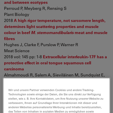
and between ecotypes
Perroud P, Meyberg R, Rensing S
Plant Biology
2018
A high rigor temperature, not sarcomere length,
determines light scattering properties and muscle
colour in beef
M. sternomandibularis
meat and muscle
fibres
Hughes J, Clarke F, Purslow P, Warner R
Meat Science
2018 vol: 145 pp: 1-8
Extracellular interleukin-17F has a
protective effect in oral tongue squamous cell
carcinoma
Almahmoudi R, Salem A, Sieviläinen M, Sundquist E,
Almangush A, et. al.
Head & Neck
Wir und unsere Partner verwenden Cookies und andere Tracking-
2018
Zbtb20
Regulates Developmental Neurogenesis
Technologien sowie einige der Daten, die Sie uns direkt zur Verfügung
in the Olfactory Bulb and Gliogenesis After Adult Brain
stellen, wie z. B. Ihre Kontaktdaten, um Ihre Nutzung unserer Website zu
verbessern, Ihnen auf Grundlage Ihrer Interaktionen mit dieser und
Injury
anderen Websites personalisierte Werbung und Inhalte bereitzustellen,
Doeppner T, Herz J, Bähr M, Tonchev A, Stoykova A
das Teilen von Inhalten in sozialen Medien zu ermöglichen sowie