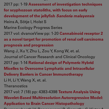
2017 pp: 1-19
Assessment of investigation techniques
for scyphozoan statoliths, with focus on early
development of the jellyfish
Sanderia malayensis
Heins A, Sötje I, Holst S
Marine Ecology Progress Series
2017 vol: dvanceView pp: 1-20
Cannabinoid receptor 2
as a novel target for promotion of renal cell carcinoma
prognosis and progression
Wang J, Xu Y, Zhu L, Zou Y, Kong W, et. al.
Journal of Cancer Research and Clinical Oncology
2017 pp: 1-14
Rational design of Polymeric Hybrid
Micelles to Overcome Lymphatic and Intracellular
Delivery Barriers in Cancer Immunotherapy
Li H, Li Y, Wang X, et. al.
Theranostics
2017 vol: 7 (18) pp: 4383-4398
Texture Analysis Using
Wavelet-Based Multiresolution Autoregressive Model:
Application to Brain Cancer Histopathology