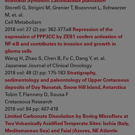
Intestinal Symbiont
Lactobacillus plantarum
Storelli G, Strigini M, Grenier T, Bozonnet L, Schwarzer
M, et. al.
Cell Metabolism
2018 vol: 27 (2) pp: 362-377.e8
Repression of the
expression of PPP3CC by ZEB1 confers activation of
NF-κB and contributes to invasion and growth in
glioma cells
Wang H, Zhao S, Chen B, Fu C, Dang Y, et. al.
Japanese Journal of Clinical Oncology
2018 vol: 48 (2) pp: 175-183
Stratigraphy,
sedimentology and paleontology of Upper Cretaceous
deposits of Day Nunatak, Snow Hill Island, Antarctica
Tobin T, Flannery D, Sousa F
Cretaceous Research
2018 vol: 84 pp: 407-419
Limited Carbonate Dissolution by Boring Microflora at
Two Volcanically Acidified Temperate Sites: Ischia (Italy,
Mediterranean Sea) and Faial (Azores, NE Atlantic