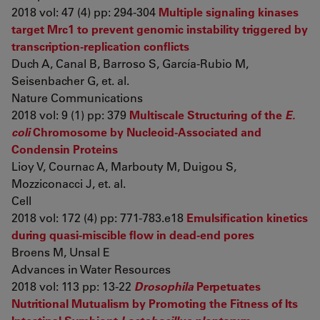
2018 vol: 47 (4) pp: 294-304
Multiple signaling kinases
target Mrc1 to prevent genomic instability triggered by
transcription-replication conflicts
Duch A, Canal B, Barroso S, García-Rubio M,
Seisenbacher G, et. al.
Nature Communications
2018 vol: 9 (1) pp: 379
Multiscale Structuring of the
E.
coli
Chromosome by Nucleoid-Associated and
Condensin Proteins
Lioy V, Cournac A, Marbouty M, Duigou S,
Mozziconacci J, et. al.
Cell
2018 vol: 172 (4) pp: 771-783.e18
Emulsification kinetics
during quasi-miscible flow in dead-end pores
Broens M, Unsal E
Advances in Water Resources
2018 vol: 113 pp: 13-22
Drosophila
Perpetuates
Nutritional Mutualism by Promoting the Fitness of Its