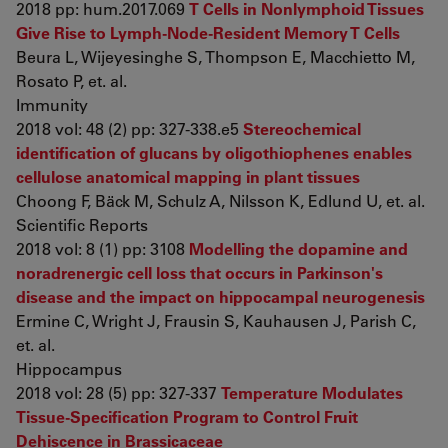
2018 pp: hum.2017.069
T Cells in Nonlymphoid Tissues
Give Rise to Lymph-Node-Resident Memory T Cells
Beura L, Wijeyesinghe S, Thompson E, Macchietto M,
Rosato P, et. al.
Immunity
2018 vol: 48 (2) pp: 327-338.e5
Stereochemical
identification of glucans by oligothiophenes enables
cellulose anatomical mapping in plant tissues
Choong F, Bäck M, Schulz A, Nilsson K, Edlund U, et. al.
Scientific Reports
2018 vol: 8 (1) pp: 3108
Modelling the dopamine and
noradrenergic cell loss that occurs in Parkinson's
disease and the impact on hippocampal neurogenesis
Ermine C, Wright J, Frausin S, Kauhausen J, Parish C,
et. al.
Hippocampus
2018 vol: 28 (5) pp: 327-337
Temperature Modulates
Tissue-Specification Program to Control Fruit
Dehiscence in Brassicaceae