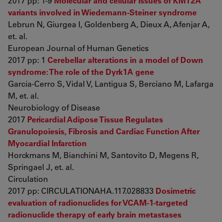
2017 pp: 1-9
Molecular and cellular issues of KMT2A
variants involved in Wiedemann-Steiner syndrome
Lebrun N, Giurgea I, Goldenberg A, Dieux A, Afenjar A,
et. al.
European Journal of Human Genetics
2017 pp: 1
Cerebellar alterations in a model of Down
syndrome: The role of the Dyrk1A gene
García-Cerro S, Vidal V, Lantigua S, Berciano M, Lafarga
M, et. al.
Neurobiology of Disease
2017
Pericardial Adipose Tissue Regulates
Granulopoiesis, Fibrosis and Cardiac Function After
Myocardial Infarction
Horckmans M, Bianchini M, Santovito D, Megens R,
Springael J, et. al.
Circulation
2017 pp: CIRCULATIONAHA.117.028833
Dosimetric
evaluation of radionuclides for VCAM-1-targeted
radionuclide therapy of early brain metastases