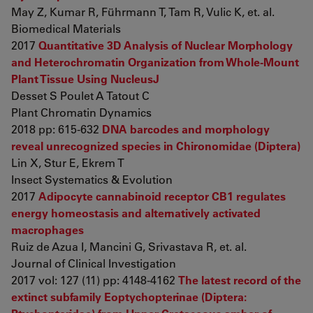
May Z, Kumar R, Führmann T, Tam R, Vulic K, et. al.
Biomedical Materials
2017
Quantitative 3D Analysis of Nuclear Morphology
and Heterochromatin Organization from Whole-Mount
Plant Tissue Using NucleusJ
Desset S Poulet A Tatout C
Plant Chromatin Dynamics
2018 pp: 615-632
DNA barcodes and morphology
reveal unrecognized species in Chironomidae (Diptera)
Lin X, Stur E, Ekrem T
Insect Systematics & Evolution
2017
Adipocyte cannabinoid receptor CB1 regulates
energy homeostasis and alternatively activated
macrophages
Ruiz de Azua I, Mancini G, Srivastava R, et. al.
Journal of Clinical Investigation
2017 vol: 127 (11) pp: 4148-4162
The latest record of the
extinct subfamily Eoptychopterinae (Diptera: