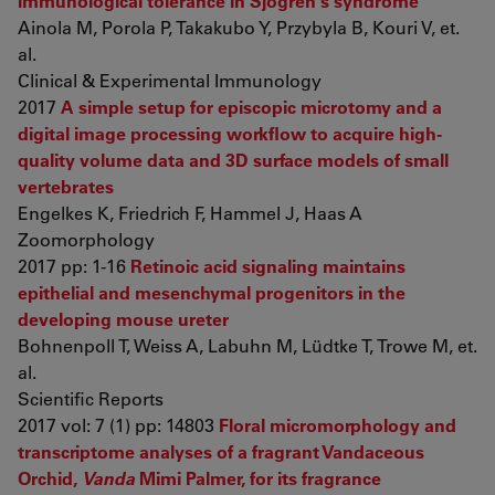
immunological tolerance in Sjögren's syndrome
Ainola M, Porola P, Takakubo Y, Przybyla B, Kouri V, et.
al.
Clinical & Experimental Immunology
2017
A simple setup for episcopic microtomy and a
digital image processing workflow to acquire high-
quality volume data and 3D surface models of small
vertebrates
Engelkes K, Friedrich F, Hammel J, Haas A
Zoomorphology
2017 pp: 1-16
Retinoic acid signaling maintains
epithelial and mesenchymal progenitors in the
developing mouse ureter
Bohnenpoll T, Weiss A, Labuhn M, Lüdtke T, Trowe M, et.
al.
Scientific Reports
2017 vol: 7 (1) pp: 14803
Floral micromorphology and
transcriptome analyses of a fragrant Vandaceous
Orchid,
Vanda
Mimi Palmer, for its fragrance