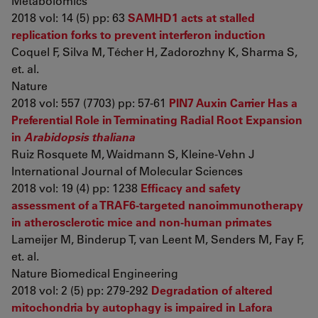
Metabolomics
2018 vol: 14 (5) pp: 63
SAMHD1 acts at stalled
replication forks to prevent interferon induction
Coquel F, Silva M, Técher H, Zadorozhny K, Sharma S,
et. al.
Nature
2018 vol: 557 (7703) pp: 57-61
PIN7 Auxin Carrier Has a
Preferential Role in Terminating Radial Root Expansion
in
Arabidopsis thaliana
Ruiz Rosquete M, Waidmann S, Kleine-Vehn J
International Journal of Molecular Sciences
2018 vol: 19 (4) pp: 1238
Efficacy and safety
assessment of a TRAF6-targeted nanoimmunotherapy
in atherosclerotic mice and non-human primates
Lameijer M, Binderup T, van Leent M, Senders M, Fay F,
et. al.
Nature Biomedical Engineering
2018 vol: 2 (5) pp: 279-292
Degradation of altered
mitochondria by autophagy is impaired in Lafora