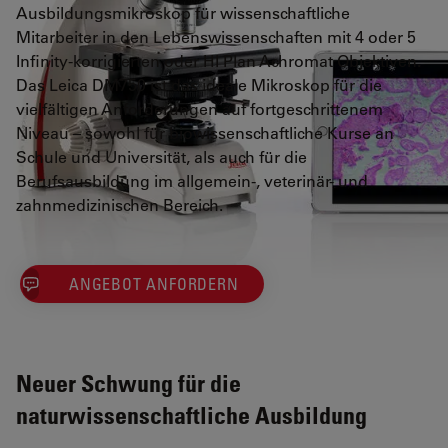
Ausbildungsmikroskop für wissenschaftliche
Mitarbeiter in den Lebenswissenschaften mit 4 oder 5
Infinity-korrigierten oder HI Plan Achromat Objektiven.
Das Leica DM750 ist das ideale Mikroskop für die
vielfältigen Anforderungen auf fortgeschrittenem
Niveau – sowohl für biowissenschaftliche Kurse an
Schule und Universität, als auch für die
Berufsausbildung im allgemein-, veterinär- und
zahnmedizinischen Bereich.
ANGEBOT ANFORDERN
Neuer Schwung für die
naturwissenschaftliche Ausbildung