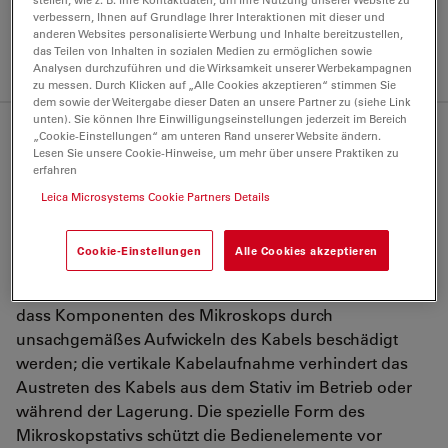
AgTreat™ – alle Berührungspunkte
verbessern, Ihnen auf Grundlage Ihrer Interaktionen mit dieser und
sind speziell behandelt, um die Verbreitung von
anderen Websites personalisierte Werbung und Inhalte bereitzustellen,
das Teilen von Inhalten in sozialen Medien zu ermöglichen sowie
Bakterien unter den Studenten zu verhindern
Analysen durchzuführen und die Wirksamkeit unserer Werbekampagnen
zu messen. Durch Klicken auf „Alle Cookies akzeptieren“ stimmen Sie
dem sowie der Weitergabe dieser Daten an unsere Partner zu (siehe Link
unten). Sie können Ihre Einwilligungseinstellungen jederzeit im Bereich
„Cookie-Einstellungen“ am unteren Rand unserer Website ändern.
EZStore™ Design
Lesen Sie unsere Cookie-Hinweise, um mehr über unsere Praktiken zu
erfahren
An dem integrierten vertikalen Haltegriff lässt sich das
Leica Microsystems Cookie Partners Details
Mikroskop mühelos tragen und auch auf hohen
Regalfächern abstellen; zusammen mit der Griffmulde
Cookie-Einstellungen
Alle Cookies akzeptieren
am Stativ ist damit ein sicherer, beidhändiger Transport
möglich. Die integrierte Kabelaufwicklung verhindert,
dass Komponenten des Mikroskops durch
unsachgemäßes Aufwickeln des Kabels beschädigt
werden; die vertikale Kabelaufnahme verhindert das
Austreten des Kabels aus dem Stativ im Betrieb oder
während der Lagerung. Die spezielle Form des
Mikroskopstativs schützt die Bedienelemente vor