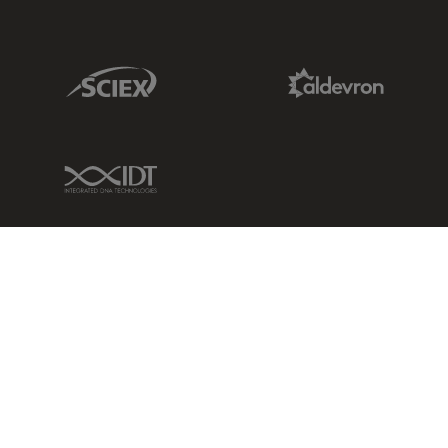
Sciex Link
Aldevron Link
IDT Link