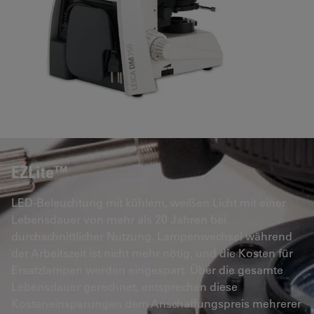
EZLite™
LED-Beleuchtung mit kühlem, weißen Licht mit einer
Lebensdauer von mehr als 20 Jahren bei
durchschnittlicher Nutzung. Lampenwechsel während
der Arbeitszeit ist nicht mehr nötig, und die Kosten für
Ersatzlampen werden eingespart. Über die gesamte
Lebensdauer gerechnet, entsprechen diese
Kosteneinsparungen dem Anschaffungspreis mehrerer