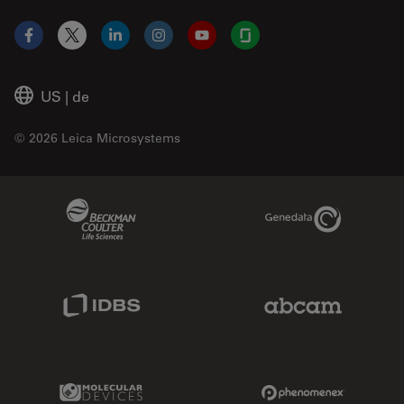
Facebook
X
LinkedIn
Instagram
YouTube
Glassdoor
US
|
de
© 2026 Leica Microsystems
Beckman Coulter Link
Genedata Link
IDBS Link
Abcam Limited
Molecular Devices Link
Phenomenex L