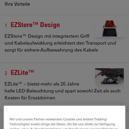
Ihre Vorteile
EZStore™ Design
1
EZStore™ Design mit integriertem Griff
und Kabelaufwicklung erleichtert den Transport und
sorgt für sichere Aufbewahrung des Kabels
EZLite™
2
EZLite™ – bietet mehr als 20 Jahre
helle LED-Beleuchtung und spart sowohl Zeit als auch
Kosten für Ersatzbirnen
AgTreat™
Wir und unsere Partner verwenden Cookies und andere Tracking-
3
Technologien sowie einige der Daten, die Sie uns direkt zur Verfügung
stellen, wie z. B. Ihre Kontaktdaten, um Ihre Nutzung unserer Website zu