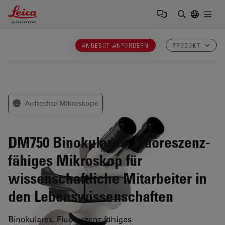
Leica Microsystems Logo
Togg
Suchbegrif
ANGEBOT ANFORDERN
PRODUKT
Aufrechte Mikroskope
⋯
DM750
Binokulares, Fluoreszenz-
fähiges Mikroskop für
wissenschaftliche Mitarbeiter in
den Lebenswissenschaften
Binokulares, Fluoreszenz-fähiges