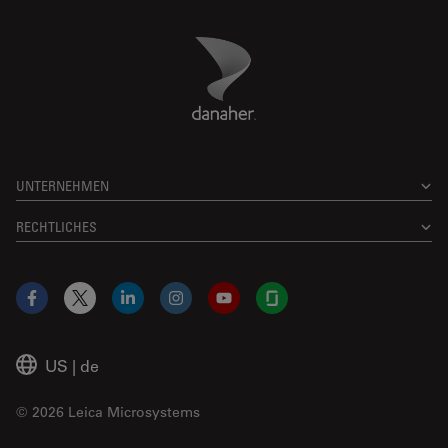
Danaher Logo
Footer
UNTERNEHMEN
RECHTLICHES
Facebook
X
LinkedIn
Instagram
YouTube
Glassdoor
US
|
de
© 2026 Leica Microsystems