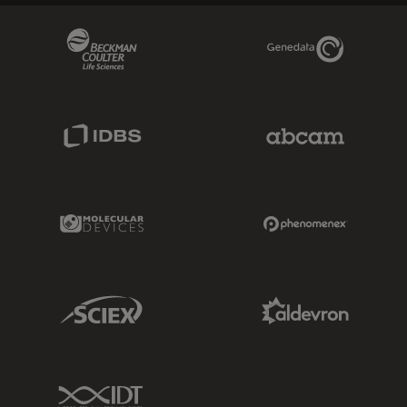
Beckman Coulter Link
Genedata Link
IDBS Link
Abcam Limited
Molecular Devices Link
Phenomenex L
Sciex Link
Aldevron Link
IDT Link