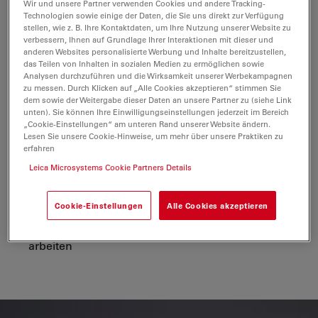
Wir und unsere Partner verwenden Cookies und andere Tracking-
einmal auf die Oberfläche – sie bleibt bei allen
Technologien sowie einige der Daten, die Sie uns direkt zur Verfügung
stellen, wie z. B. Ihre Kontaktdaten, um Ihre Nutzung unserer Website zu
Vergrößerungen und weiteren Proben fokussiert. Und
verbessern, Ihnen auf Grundlage Ihrer Interaktionen mit dieser und
da sich die Objektive unter dem Objekttisch befinden,
anderen Websites personalisierte Werbung und Inhalte bereitzustellen,
besteht ein geringeres Risiko einer Kollision mit der
das Teilen von Inhalten in sozialen Medien zu ermöglichen sowie
Analysen durchzuführen und die Wirksamkeit unserer Werbekampagnen
Probe.
zu messen. Durch Klicken auf „Alle Cookies akzeptieren“ stimmen Sie
dem sowie der Weitergabe dieser Daten an unsere Partner zu (siehe Link
Zeit sparen
unten). Sie können Ihre Einwilligungseinstellungen jederzeit im Bereich
„Cookie-Einstellungen“ am unteren Rand unserer Website ändern.
Lesen Sie unsere Cookie-Hinweise, um mehr über unsere Praktiken zu
Der
Probenwechs
el läuft
bis zu vier Mal schneller
ab
erfahren
Leica Microsystems Cookie Partners Details
Sie profitieren von einer
großen Arbeitsfläche
, auf
der sich auch
große und schwere Proben
ganz
einfach platzieren
lassen
Cookie-Einstellungen
Alle Cookies akzeptieren
Sie können mit
bis zu 30 kg schweren Proben
arbeiten