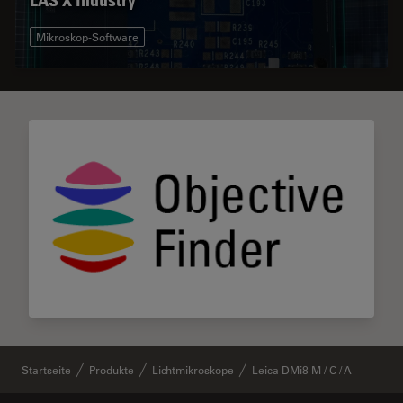
Mikroskop-Software
Startseite
Produkte
Lichtmikroskope
Leica DMi8 M / C / A