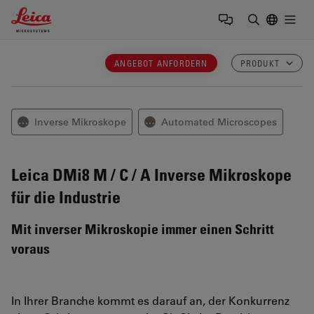
Leica Microsystems Logo
Togg
Suchbegrif
ANGEBOT ANFORDERN
PRODUKT
Inverse Mikroskope
Automated Microscopes
⋯
⋯
Leica DMi8 M / C / A
Inverse Mikroskope
für die Industrie
Mit inverser Mikroskopie immer einen Schritt
voraus
In Ihrer Branche kommt es darauf an, der Konkurrenz