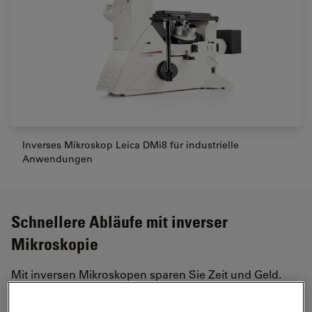
Inverses Mikroskop Leica DMi8 für industrielle
Anwendungen
Schnellere Abläufe mit inverser
Mikroskopie
Mit inversen Mikroskopen sparen Sie Zeit und Geld.
Anders als bei aufrechten Mikroskopen legen Sie Ihre
Probe einfach auf den Objekttisch und fokussieren