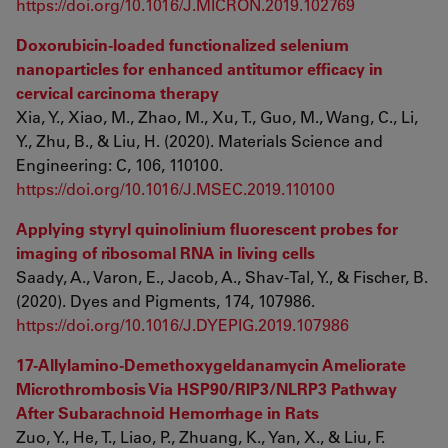
https://doi.org/10.1016/J.MICRON.2019.102769
Doxorubicin-loaded functionalized selenium
nanoparticles for enhanced antitumor efficacy in
cervical carcinoma therapy
Xia, Y., Xiao, M., Zhao, M., Xu, T., Guo, M., Wang, C., Li,
Y., Zhu, B., & Liu, H. (2020). Materials Science and
Engineering: C, 106, 110100.
https://doi.org/10.1016/J.MSEC.2019.110100
Applying styryl quinolinium fluorescent probes for
imaging of ribosomal RNA in living cells
Saady, A., Varon, E., Jacob, A., Shav-Tal, Y., & Fischer, B.
(2020). Dyes and Pigments, 174, 107986.
https://doi.org/10.1016/J.DYEPIG.2019.107986
17-Allylamino-Demethoxygeldanamycin Ameliorate
Microthrombosis Via HSP90/RIP3/NLRP3 Pathway
After Subarachnoid Hemorrhage in Rats
Zuo, Y., He, T., Liao, P., Zhuang, K., Yan, X., & Liu, F.