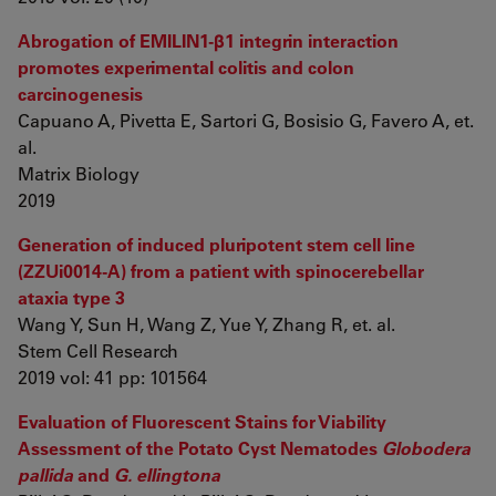
Abrogation of EMILIN1-β1 integrin interaction
promotes experimental colitis and colon
carcinogenesis
Capuano A, Pivetta E, Sartori G, Bosisio G, Favero A, et.
al.
Matrix Biology
2019
Generation of induced pluripotent stem cell line
(ZZUi0014-A) from a patient with spinocerebellar
ataxia type 3
Wang Y, Sun H, Wang Z, Yue Y, Zhang R, et. al.
Stem Cell Research
2019 vol: 41 pp: 101564
Evaluation of Fluorescent Stains for Viability
Assessment of the Potato Cyst Nematodes
Globodera
pallida
and
G. ellingtona