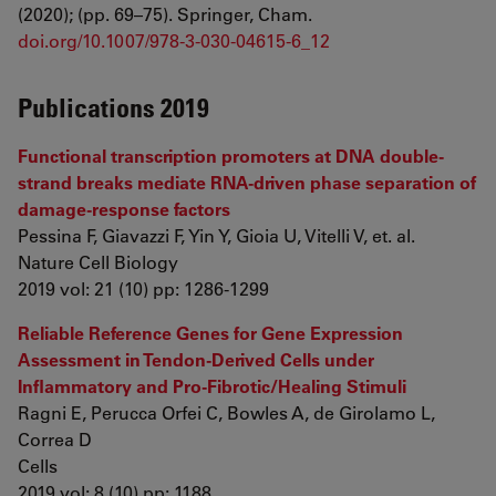
(2020); (pp. 69–75). Springer, Cham.
doi.org/10.1007/978-3-030-04615-6_12
Publications 2019
Functional transcription promoters at DNA double-
strand breaks mediate RNA-driven phase separation of
damage-response factors
Pessina F, Giavazzi F, Yin Y, Gioia U, Vitelli V, et. al.
Nature Cell Biology
2019 vol: 21 (10) pp: 1286-1299
Reliable Reference Genes for Gene Expression
Assessment in Tendon-Derived Cells under
Inflammatory and Pro-Fibrotic/Healing Stimuli
Ragni E, Perucca Orfei C, Bowles A, de Girolamo L,
Correa D
Cells
2019 vol: 8 (10) pp: 1188