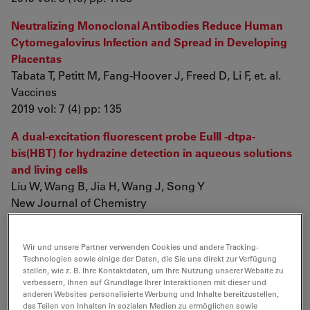
Neutralizing Monoclonal Antibodies Reduce Human
Cytomegalovirus Infection and Spread in Developing
Placentas
Tabata T, Petitt M, Fang-Hoover J, Freed D, Li F, et. al.
Vaccines
2019 vol: 7 (4) pp: 135
A dual-excitation fluorescent probe EuIII -dtpa-
bis(HBT) for hydrazine detection in aqueous solutions
and living cells
Liu W, Wang B, Jia H, Wang J, Song Y
New Journal of Chemistry
2019 vol: 43 (42) pp: 16478-16489
A new rhodium(I) NHC complex inhibits TrxR: In vitro
Wir und unsere Partner verwenden Cookies und andere Tracking-
Technologien sowie einige der Daten, die Sie uns direkt zur Verfügung
cytotoxicity and in vivo hepatocellular carcinoma
stellen, wie z. B. Ihre Kontaktdaten, um Ihre Nutzung unserer Website zu
suppression
verbessern, Ihnen auf Grundlage Ihrer Interaktionen mit dieser und
anderen Websites personalisierte Werbung und Inhalte bereitzustellen,
Fan R, Bian M, Hu L, Liu W
das Teilen von Inhalten in sozialen Medien zu ermöglichen sowie