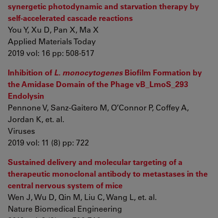
synergetic photodynamic and starvation therapy by
self-accelerated cascade reactions
You Y, Xu D, Pan X, Ma X
Applied Materials Today
2019 vol: 16 pp: 508-517
Inhibition of
L. monocytogenes
Biofilm Formation by
the Amidase Domain of the Phage vB_LmoS_293
Endolysin
Pennone V, Sanz-Gaitero M, O’Connor P, Coffey A,
Jordan K, et. al.
Viruses
2019 vol: 11 (8) pp: 722
Sustained delivery and molecular targeting of a
therapeutic monoclonal antibody to metastases in the
central nervous system of mice
Wen J, Wu D, Qin M, Liu C, Wang L, et. al.
Nature Biomedical Engineering