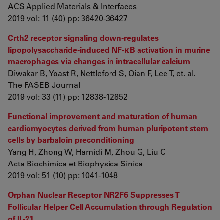
ACS Applied Materials & Interfaces
2019 vol: 11 (40) pp: 36420-36427
Crth2 receptor signaling down-regulates
lipopolysaccharide-induced NF-κB activation in murine
macrophages via changes in intracellular calcium
Diwakar B, Yoast R, Nettleford S, Qian F, Lee T, et. al.
The FASEB Journal
2019 vol: 33 (11) pp: 12838-12852
Functional improvement and maturation of human
cardiomyocytes derived from human pluripotent stem
cells by barbaloin preconditioning
Yang H, Zhong W, Hamidi M, Zhou G, Liu C
Acta Biochimica et Biophysica Sinica
2019 vol: 51 (10) pp: 1041-1048
Orphan Nuclear Receptor NR2F6 Suppresses T
Follicular Helper Cell Accumulation through Regulation
of IL-21