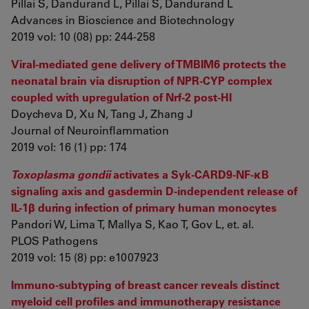
Pillai S, Dandurand L, Pillai S, Dandurand L
Advances in Bioscience and Biotechnology
2019 vol: 10 (08) pp: 244-258
Viral-mediated gene delivery of TMBIM6 protects the
neonatal brain via disruption of NPR-CYP complex
coupled with upregulation of Nrf-2 post-HI
Doycheva D, Xu N, Tang J, Zhang J
Journal of Neuroinflammation
2019 vol: 16 (1) pp: 174
Toxoplasma gondii
activates a Syk-CARD9-NF-κB
signaling axis and gasdermin D-independent release of
IL-1β during infection of primary human monocytes
Pandori W, Lima T, Mallya S, Kao T, Gov L, et. al.
PLOS Pathogens
2019 vol: 15 (8) pp: e1007923
Immuno-subtyping of breast cancer reveals distinct
myeloid cell profiles and immunotherapy resistance