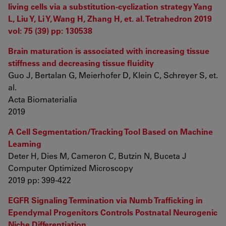
living cells via a substitution-cyclization strategy Yang
L, Liu Y, Li Y, Wang H, Zhang H, et. al. Tetrahedron 2019
vol: 75 (39) pp: 130538
Brain maturation is associated with increasing tissue
stiffness and decreasing tissue fluidity
Guo J, Bertalan G, Meierhofer D, Klein C, Schreyer S, et.
al.
Acta Biomaterialia
2019
A Cell Segmentation/Tracking Tool Based on Machine
Learning
Deter H, Dies M, Cameron C, Butzin N, Buceta J
Computer Optimized Microscopy
2019 pp: 399-422
EGFR Signaling Termination via Numb Trafficking in
Ependymal Progenitors Controls Postnatal Neurogenic
Niche Differentiation