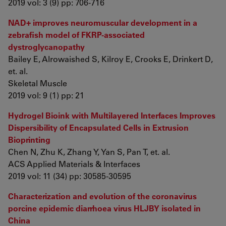
2019 vol: 3 (9) pp: 706-716
NAD+ improves neuromuscular development in a
zebrafish model of FKRP-associated
dystroglycanopathy
Bailey E, Alrowaished S, Kilroy E, Crooks E, Drinkert D,
et. al.
Skeletal Muscle
2019 vol: 9 (1) pp: 21
Hydrogel Bioink with Multilayered Interfaces Improves
Dispersibility of Encapsulated Cells in Extrusion
Bioprinting
Chen N, Zhu K, Zhang Y, Yan S, Pan T, et. al.
ACS Applied Materials & Interfaces
2019 vol: 11 (34) pp: 30585-30595
Characterization and evolution of the coronavirus
porcine epidemic diarrhoea virus HLJBY isolated in
China