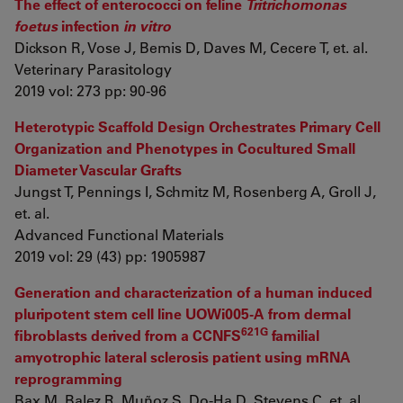
The effect of enterococci on feline
Tritrichomonas
foetus
infection
in vitro
Dickson R, Vose J, Bemis D, Daves M, Cecere T, et. al.
Veterinary Parasitology
2019 vol: 273 pp: 90-96
Heterotypic Scaffold Design Orchestrates Primary Cell
Organization and Phenotypes in Cocultured Small
Diameter Vascular Grafts
Jungst T, Pennings I, Schmitz M, Rosenberg A, Groll J,
et. al.
Advanced Functional Materials
2019 vol: 29 (43) pp: 1905987
Generation and characterization of a human induced
pluripotent stem cell line UOWi005-A from dermal
621G
fibroblasts derived from a CCNFS
familial
amyotrophic lateral sclerosis patient using mRNA
reprogramming
Bax M, Balez R, Muñoz S, Do-Ha D, Stevens C, et. al.