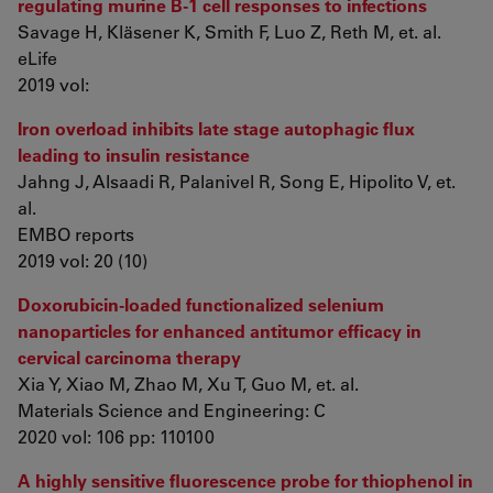
regulating murine B-1 cell responses to infections
Savage H, Kläsener K, Smith F, Luo Z, Reth M, et. al.
eLife
2019 vol:
Iron overload inhibits late stage autophagic flux
leading to insulin resistance
Jahng J, Alsaadi R, Palanivel R, Song E, Hipolito V, et.
al.
EMBO reports
2019 vol: 20 (10)
Doxorubicin-loaded functionalized selenium
nanoparticles for enhanced antitumor efficacy in
cervical carcinoma therapy
Xia Y, Xiao M, Zhao M, Xu T, Guo M, et. al.
Materials Science and Engineering: C
2020 vol: 106 pp: 110100
A highly sensitive fluorescence probe for thiophenol in