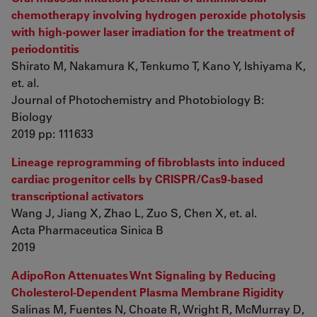
chemotherapy involving hydrogen peroxide photolysis
with high-power laser irradiation for the treatment of
periodontitis
Shirato M, Nakamura K, Tenkumo T, Kano Y, Ishiyama K,
et. al.
Journal of Photochemistry and Photobiology B:
Biology
2019 pp: 111633
Lineage reprogramming of fibroblasts into induced
cardiac progenitor cells by CRISPR/Cas9-based
transcriptional activators
Wang J, Jiang X, Zhao L, Zuo S, Chen X, et. al.
Acta Pharmaceutica Sinica B
2019
AdipoRon Attenuates Wnt Signaling by Reducing
Cholesterol-Dependent Plasma Membrane Rigidity
Salinas M, Fuentes N, Choate R, Wright R, McMurray D,