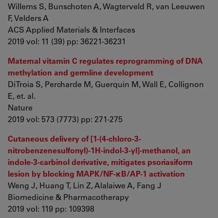
Willems S, Bunschoten A, Wagterveld R, van Leeuwen
F, Velders A
ACS Applied Materials & Interfaces
2019 vol: 11 (39) pp: 36221-36231
Maternal vitamin C regulates reprogramming of DNA
methylation and germline development
DiTroia S, Percharde M, Guerquin M, Wall E, Collignon
E, et. al.
Nature
2019 vol: 573 (7773) pp: 271-275
Cutaneous delivery of [1-(4-chloro-3-
nitrobenzenesulfonyl)-1H-indol-3-yl]-methanol, an
indole-3-carbinol derivative, mitigates psoriasiform
lesion by blocking MAPK/NF-κB/AP-1 activation
Weng J, Huang T, Lin Z, Alalaiwe A, Fang J
Biomedicine & Pharmacotherapy
2019 vol: 119 pp: 109398