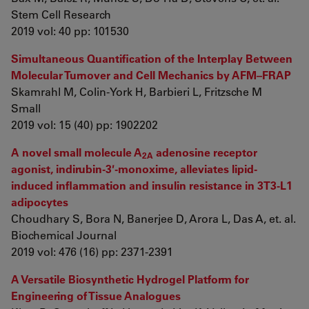
Stem Cell Research
2019 vol: 40 pp: 101530
Simultaneous Quantification of the Interplay Between
Molecular Turnover and Cell Mechanics by AFM–FRAP
Skamrahl M, Colin‐York H, Barbieri L, Fritzsche M
Small
2019 vol: 15 (40) pp: 1902202
A novel small molecule A
adenosine receptor
2A
agonist, indirubin-3′-monoxime, alleviates lipid-
induced inflammation and insulin resistance in 3T3-L1
adipocytes
Choudhary S, Bora N, Banerjee D, Arora L, Das A, et. al.
Biochemical Journal
2019 vol: 476 (16) pp: 2371-2391
A Versatile Biosynthetic Hydrogel Platform for
Engineering of Tissue Analogues