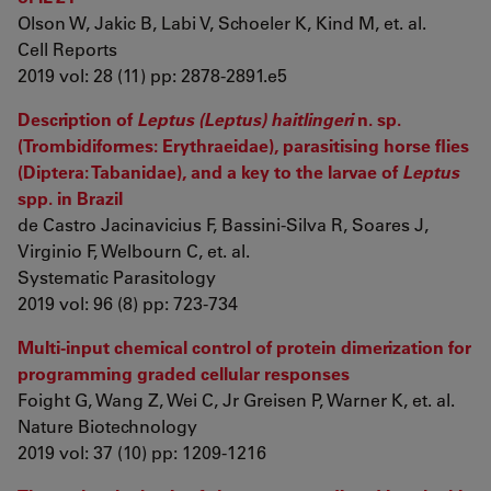
Olson W, Jakic B, Labi V, Schoeler K, Kind M, et. al.
Cell Reports
2019 vol: 28 (11) pp: 2878-2891.e5
Description of
Leptus (Leptus) haitlingeri
n. sp.
(Trombidiformes: Erythraeidae), parasitising horse flies
(Diptera: Tabanidae), and a key to the larvae of
Leptus
spp. in Brazil
de Castro Jacinavicius F, Bassini-Silva R, Soares J,
Virginio F, Welbourn C, et. al.
Systematic Parasitology
2019 vol: 96 (8) pp: 723-734
Multi-input chemical control of protein dimerization for
programming graded cellular responses
Foight G, Wang Z, Wei C, Jr Greisen P, Warner K, et. al.
Nature Biotechnology
2019 vol: 37 (10) pp: 1209-1216