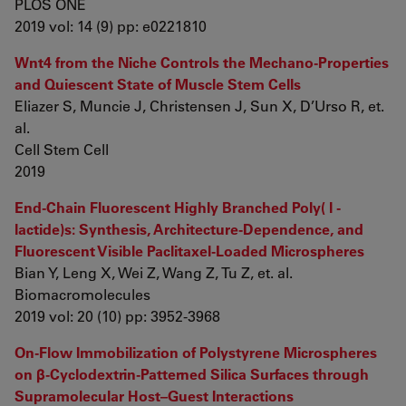
PLOS ONE
2019 vol: 14 (9) pp: e0221810
Wnt4 from the Niche Controls the Mechano-Properties
and Quiescent State of Muscle Stem Cells
Eliazer S, Muncie J, Christensen J, Sun X, D’Urso R, et.
al.
Cell Stem Cell
2019
End-Chain Fluorescent Highly Branched Poly( l -
lactide)s: Synthesis, Architecture-Dependence, and
Fluorescent Visible Paclitaxel-Loaded Microspheres
Bian Y, Leng X, Wei Z, Wang Z, Tu Z, et. al.
Biomacromolecules
2019 vol: 20 (10) pp: 3952-3968
On-Flow Immobilization of Polystyrene Microspheres
on β-Cyclodextrin-Patterned Silica Surfaces through
Supramolecular Host–Guest Interactions