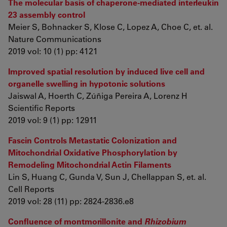
The molecular basis of chaperone-mediated interleukin
23 assembly control
Meier S, Bohnacker S, Klose C, Lopez A, Choe C, et. al.
Nature Communications
2019 vol: 10 (1) pp: 4121
Improved spatial resolution by induced live cell and
organelle swelling in hypotonic solutions
Jaiswal A, Hoerth C, Zúñiga Pereira A, Lorenz H
Scientific Reports
2019 vol: 9 (1) pp: 12911
Fascin Controls Metastatic Colonization and
Mitochondrial Oxidative Phosphorylation by
Remodeling Mitochondrial Actin Filaments
Lin S, Huang C, Gunda V, Sun J, Chellappan S, et. al.
Cell Reports
2019 vol: 28 (11) pp: 2824-2836.e8
Confluence of montmorillonite and
Rhizobium