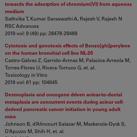
towards the adsorption of chromium(VI) from aqueous
medium
Sathvika T, Kumar Saraswathi A, Rajesh V, Rajesh N
RSC Advances
2019 vol: 9 (49) pp: 28478-28489
Cytotoxic and genotoxic effects of Benzo[ghi]perylene
on the human bronchial cell line NL-20
Castro-Gálvez Z, Garrido-Armas M, Palacios-Arreola M,
Torres-Flores U, Rivera-Torruco G, et. al.
Toxicology in Vitro
2019 vol: 61 pp: 104645
Desmoplasia and oncogene driven acinar-to-ductal
metaplasia are concurrent events during acinar cell-
derived pancreatic cancer initiation in young adult
mice
Johnson B, d’Alincourt Salazar M, Mackenzie-Dyck S,
D’Apuzzo M, Shih H, et. al.