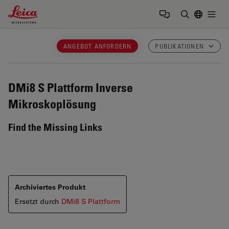
Leica Microsystems Logo
Togg
Suchbegrif
ANGEBOT ANFORDERN
PUBLIKATIONEN
DMi8 S Plattform
Inverse
Mikroskoplösung
Find the Missing Links
Archiviertes Produkt
Ersetzt durch
DMi8 S Plattform