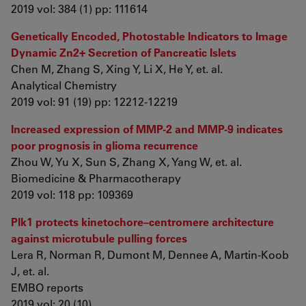
2019 vol: 384 (1) pp: 111614
Genetically Encoded, Photostable Indicators to Image
Dynamic Zn2+ Secretion of Pancreatic Islets
Chen M, Zhang S, Xing Y, Li X, He Y, et. al.
Analytical Chemistry
2019 vol: 91 (19) pp: 12212-12219
Increased expression of MMP-2 and MMP-9 indicates
poor prognosis in glioma recurrence
Zhou W, Yu X, Sun S, Zhang X, Yang W, et. al.
Biomedicine & Pharmacotherapy
2019 vol: 118 pp: 109369
Plk1 protects kinetochore–centromere architecture
against microtubule pulling forces
Lera R, Norman R, Dumont M, Dennee A, Martin‐Koob
J, et. al.
EMBO reports
2019 vol: 20 (10)