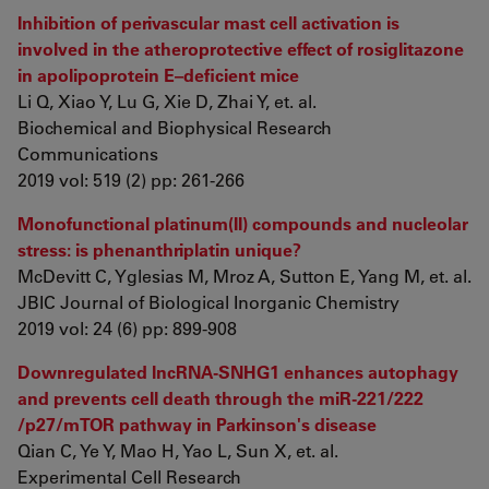
Inhibition of perivascular mast cell activation is
involved in the atheroprotective effect of rosiglitazone
in apolipoprotein E–deficient mice
Li Q, Xiao Y, Lu G, Xie D, Zhai Y, et. al.
Biochemical and Biophysical Research
Communications
2019 vol: 519 (2) pp: 261-266
Monofunctional platinum(II) compounds and nucleolar
stress: is phenanthriplatin unique?
McDevitt C, Yglesias M, Mroz A, Sutton E, Yang M, et. al.
JBIC Journal of Biological Inorganic Chemistry
2019 vol: 24 (6) pp: 899-908
Downregulated lncRNA-SNHG1 enhances autophagy
and prevents cell death through the miR-221/222
/p27/mTOR pathway in Parkinson's disease
Qian C, Ye Y, Mao H, Yao L, Sun X, et. al.
Experimental Cell Research