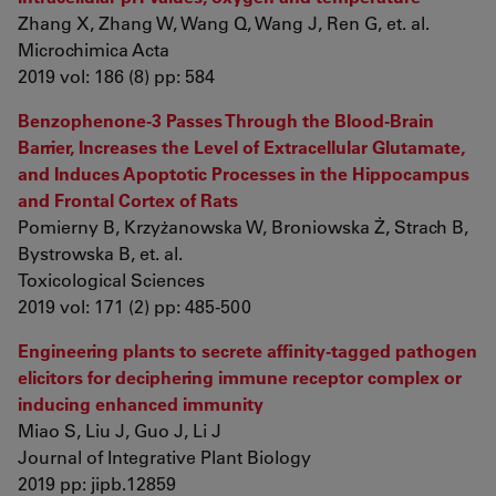
Zhang X, Zhang W, Wang Q, Wang J, Ren G, et. al.
Microchimica Acta
2019 vol: 186 (8) pp: 584
Benzophenone-3 Passes Through the Blood-Brain
Barrier, Increases the Level of Extracellular Glutamate,
and Induces Apoptotic Processes in the Hippocampus
and Frontal Cortex of Rats
Pomierny B, Krzyżanowska W, Broniowska Ż, Strach B,
Bystrowska B, et. al.
Toxicological Sciences
2019 vol: 171 (2) pp: 485-500
Engineering plants to secrete affinity‐tagged pathogen
elicitors for deciphering immune receptor complex or
inducing enhanced immunity
Miao S, Liu J, Guo J, Li J
Journal of Integrative Plant Biology
2019 pp: jipb.12859