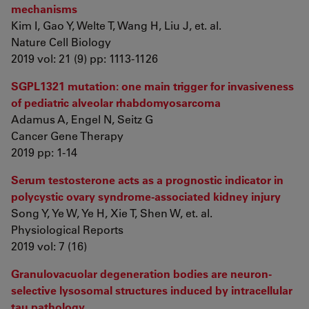
mechanisms
Kim I, Gao Y, Welte T, Wang H, Liu J, et. al.
Nature Cell Biology
2019 vol: 21 (9) pp: 1113-1126
SGPL1321 mutation: one main trigger for invasiveness
of pediatric alveolar rhabdomyosarcoma
Adamus A, Engel N, Seitz G
Cancer Gene Therapy
2019 pp: 1-14
Serum testosterone acts as a prognostic indicator in
polycystic ovary syndrome‐associated kidney injury
Song Y, Ye W, Ye H, Xie T, Shen W, et. al.
Physiological Reports
2019 vol: 7 (16)
Granulovacuolar degeneration bodies are neuron-
selective lysosomal structures induced by intracellular
tau pathology