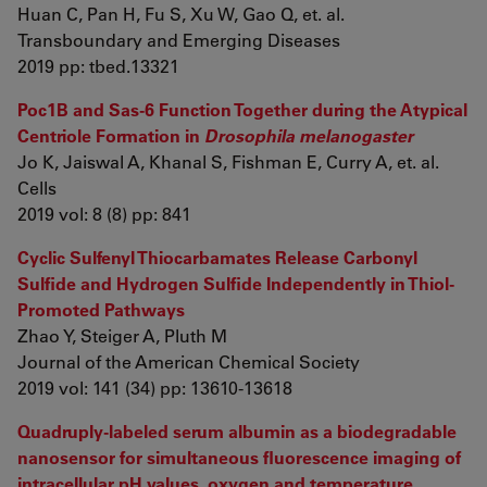
Huan C, Pan H, Fu S, Xu W, Gao Q, et. al.
Transboundary and Emerging Diseases
2019 pp: tbed.13321
Poc1B and Sas-6 Function Together during the Atypical
Centriole Formation in
Drosophila melanogaster
Jo K, Jaiswal A, Khanal S, Fishman E, Curry A, et. al.
Cells
2019 vol: 8 (8) pp: 841
Cyclic Sulfenyl Thiocarbamates Release Carbonyl
Sulfide and Hydrogen Sulfide Independently in Thiol-
Promoted Pathways
Zhao Y, Steiger A, Pluth M
Journal of the American Chemical Society
2019 vol: 141 (34) pp: 13610-13618
Quadruply-labeled serum albumin as a biodegradable
nanosensor for simultaneous fluorescence imaging of
intracellular pH values, oxygen and temperature