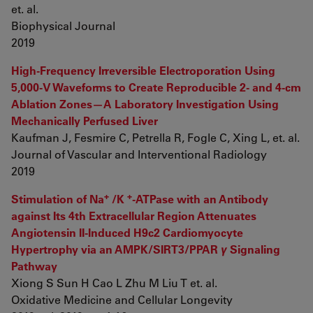
et. al.
Biophysical Journal
2019
High-Frequency Irreversible Electroporation Using
5,000-V Waveforms to Create Reproducible 2- and 4-cm
Ablation Zones—A Laboratory Investigation Using
Mechanically Perfused Liver
Kaufman J, Fesmire C, Petrella R, Fogle C, Xing L, et. al.
Journal of Vascular and Interventional Radiology
2019
+
+
Stimulation of Na
/K
-ATPase with an Antibody
against Its 4th Extracellular Region Attenuates
Angiotensin II-Induced H9c2 Cardiomyocyte
Hypertrophy via an AMPK/SIRT3/PPAR
γ
Signaling
Pathway
Xiong S Sun H Cao L Zhu M Liu T et. al.
Oxidative Medicine and Cellular Longevity