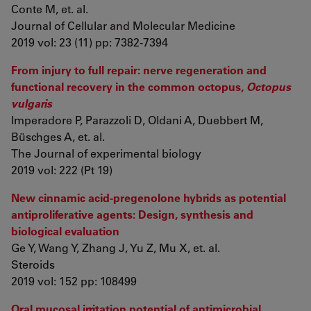
Conte M, et. al.
Journal of Cellular and Molecular Medicine
2019 vol: 23 (11) pp: 7382-7394
From injury to full repair: nerve regeneration and
functional recovery in the common octopus,
Octopus
vulgaris
Imperadore P, Parazzoli D, Oldani A, Duebbert M,
Büschges A, et. al.
The Journal of experimental biology
2019 vol: 222 (Pt 19)
New cinnamic acid-pregenolone hybrids as potential
antiproliferative agents: Design, synthesis and
biological evaluation
Ge Y, Wang Y, Zhang J, Yu Z, Mu X, et. al.
Steroids
2019 vol: 152 pp: 108499
Oral mucosal irritation potential of antimicrobial