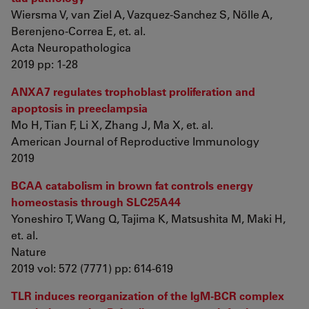
Wiersma V, van Ziel A, Vazquez-Sanchez S, Nölle A,
Berenjeno-Correa E, et. al.
Acta Neuropathologica
2019 pp: 1-28
ANXA7 regulates trophoblast proliferation and
apoptosis in preeclampsia
Mo H, Tian F, Li X, Zhang J, Ma X, et. al.
American Journal of Reproductive Immunology
2019
BCAA catabolism in brown fat controls energy
homeostasis through SLC25A44
Yoneshiro T, Wang Q, Tajima K, Matsushita M, Maki H,
et. al.
Nature
2019 vol: 572 (7771) pp: 614-619
TLR induces reorganization of the IgM-BCR complex