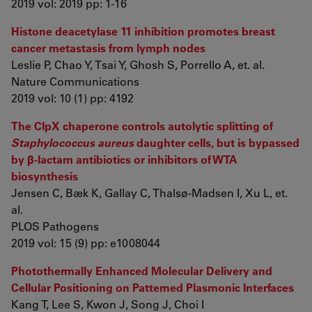
2019 vol: 2019 pp: 1-16
Histone deacetylase 11 inhibition promotes breast
cancer metastasis from lymph nodes
Leslie P, Chao Y, Tsai Y, Ghosh S, Porrello A, et. al.
Nature Communications
2019 vol: 10 (1) pp: 4192
The ClpX chaperone controls autolytic splitting of
Staphylococcus aureus
daughter cells, but is bypassed
by β-lactam antibiotics or inhibitors of WTA
biosynthesis
Jensen C, Bæk K, Gallay C, Thalsø-Madsen I, Xu L, et.
al.
PLOS Pathogens
2019 vol: 15 (9) pp: e1008044
Photothermally Enhanced Molecular Delivery and
Cellular Positioning on Patterned Plasmonic Interfaces
Kang T, Lee S, Kwon J, Song J, Choi I