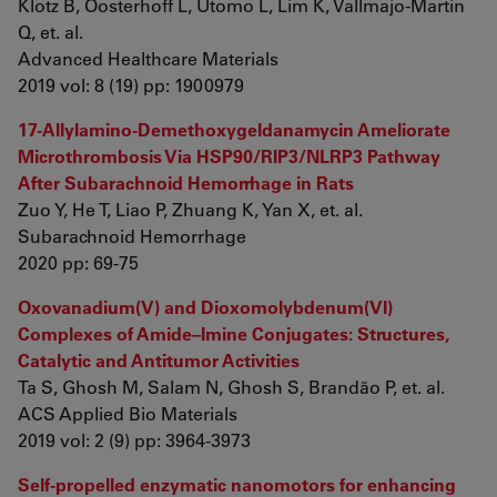
Klotz B, Oosterhoff L, Utomo L, Lim K, Vallmajo‐Martin
Q, et. al.
Advanced Healthcare Materials
2019 vol: 8 (19) pp: 1900979
17-Allylamino-Demethoxygeldanamycin Ameliorate
Microthrombosis Via HSP90/RIP3/NLRP3 Pathway
After Subarachnoid Hemorrhage in Rats
Zuo Y, He T, Liao P, Zhuang K, Yan X, et. al.
Subarachnoid Hemorrhage
2020 pp: 69-75
Oxovanadium(V) and Dioxomolybdenum(VI)
Complexes of Amide–Imine Conjugates: Structures,
Catalytic and Antitumor Activities
Ta S, Ghosh M, Salam N, Ghosh S, Brandão P, et. al.
ACS Applied Bio Materials
2019 vol: 2 (9) pp: 3964-3973
Self-propelled enzymatic nanomotors for enhancing