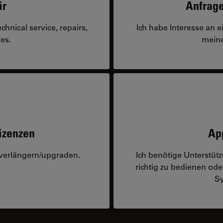
ir
Anfrage
hnical service, repairs,
Ich habe Interesse an 
es.
meine
izenzen
Ap
 verlängern/upgraden.
Ich benötige Unterstü
richtig zu bedienen o
Sy