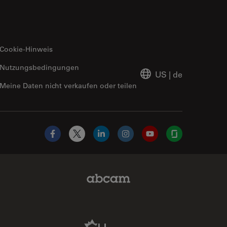
Cookie-Hinweis
Nutzungsbedingungen
US
|
de
Meine Daten nicht verkaufen oder teilen
Facebook
X
LinkedIn
Instagram
YouTube
Glassdoor
Abcam Limited Link
Aldevron Link