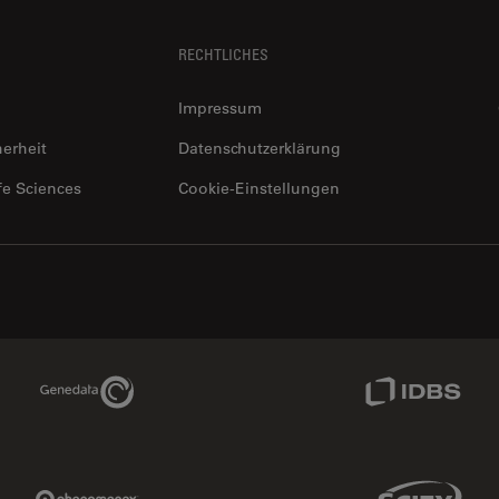
RECHTLICHES
Impressum
herheit
Datenschutzerklärung
fe Sciences
Cookie-Einstellungen
Genedata Link
IDBS Link
Phenomenex Link
Sciex Link