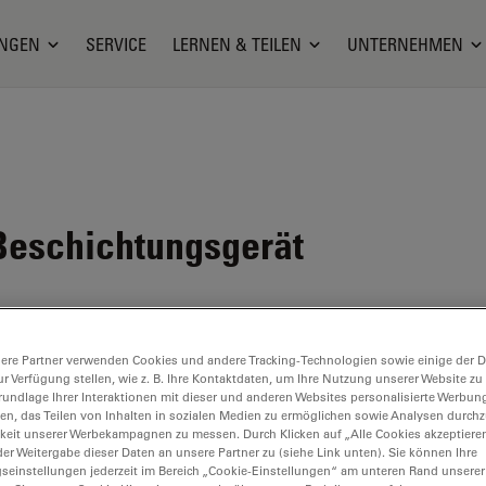
NGEN
SERVICE
LERNEN & TEILEN
UNTERNEHMEN
Beschichtungsgerät
ere Partner verwenden Cookies und andere Tracking-Technologien sowie einige der Da
ur Verfügung stellen, wie z. B. Ihre Kontaktdaten, um Ihre Nutzung unserer Website zu
d ist nicht mehr verfügbar. Bitte kontaktieren Sie uns, um sich ü
rundlage Ihrer Interaktionen mit dieser und anderen Websites personalisierte Werbun
llen, das Teilen von Inhalten in sozialen Medien zu ermöglichen sowie Analysen durc
keit unserer Werbekampagnen zu messen. Durch Klicken auf „Alle Cookies akzeptiere
er Weitergabe dieser Daten an unsere Partner zu (siehe Link unten). Sie können Ihre
gseinstellungen jederzeit im Bereich „Cookie-Einstellungen“ am unteren Rand unserer