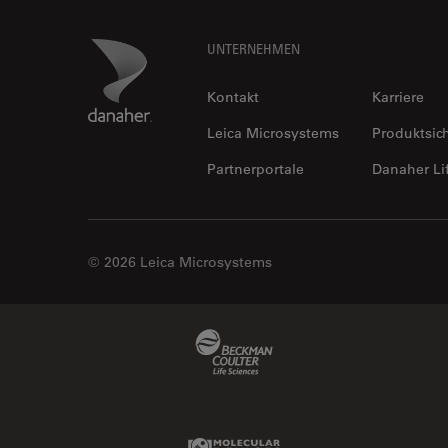
Footer
Danaher Logo
UNTERNEHMEN
Kontakt
Karriere
Leica Microsystems
Produktsic
Partnerportale
Danaher Li
© 2026 Leica Microsystems
Beckman Coulter Link
Molecular Devices Link