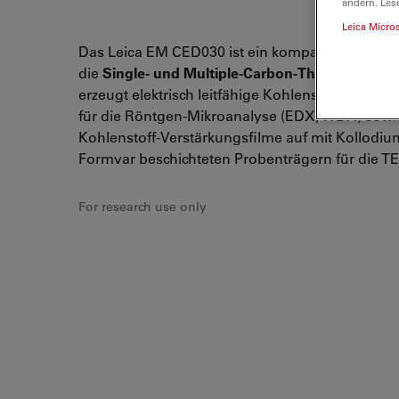
ändern. Les
Leica Micro
Das Leica EM CED030 ist ein kompaktes Tischger
die
Single- und Multiple-Carbon-Thread-Beda
erzeugt elektrisch leitfähige Kohlenstofffilme a
für die Röntgen-Mikroanalyse (EDX, WDX) sowi
Kohlenstoff-Verstärkungsfilme auf mit Kollodiu
Formvar beschichteten Probenträgern für die T
For research use only