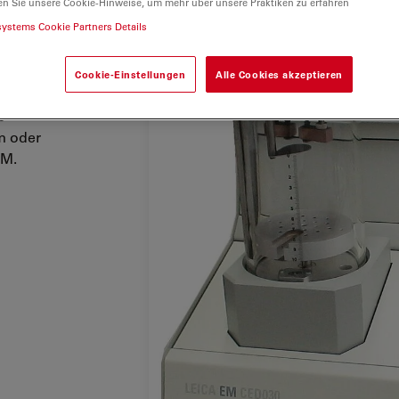
en Sie unsere Cookie-Hinweise, um mehr über unsere Praktiken zu erfahren
systems Cookie Partners Details
ät für
mpfung
. Es
Cookie-Einstellungen
Alle Cookies akzeptieren
uf Proben
e
m oder
EM.