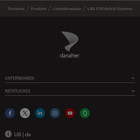
Startseite
Produkte
Lichtmikroskope
LAS X Widefield Systems
Danaher Logo
Footer
UNTERNEHMEN
RECHTLICHES
Facebook
X
LinkedIn
Instagram
YouTube
Glassdoor
US
|
de