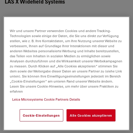
LAS X Widefield Systems
APPLIKATIONSHINWEISE
Wir und unsere Partner verwenden Cookies und andere Tracking-
Technologien sowie einige der Daten, die Sie uns direkt zur Verfügung
stellen, wie z. B. Ihre Kontaktdaten, um Ihre Nutzung unserer Website zu
AppNote Visualizing Retinal Interactions to
verbessern, Ihnen auf Grundlage Ihrer Interaktionen mit dieser und
Study Eye Diseases
anderen Websites personalisierte Werbung und Inhalte bereitzustellen,
das Teilen von Inhalten in sozialen Medien zu ermöglichen sowie
Jul 27, 2026
PDF, 2 MB
Analysen durchzuführen und die Wirksamkeit unserer Werbekampagnen
zu messen. Durch Klicken auf „Alle Cookies akzeptieren“ stimmen Sie
DOWNLOAD
dem sowie der Weitergabe dieser Daten an unsere Partner zu (siehe Link
unten). Sie können Ihre Einwilligungseinstellungen jederzeit im Bereich
„Cookie-Einstellungen“ am unteren Rand unserer Website ändern.
Widefield Application Letter Fura 01 Sep07
Lesen Sie unsere Cookie-Hinweise, um mehr über unsere Praktiken zu
erfahren
en
Leica Microsystems Cookie Partners Details
Jul 27, 2026
PDF, 717 KB
DOWNLOAD
Cookie-Einstellungen
Alle Cookies akzeptieren