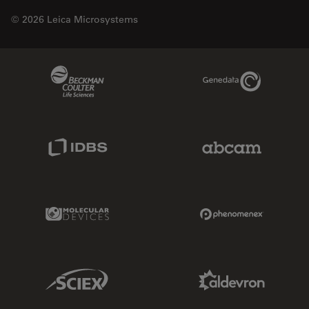
© 2026 Leica Microsystems
Beckman Coulter Link
Genedata Link
IDBS Link
Abcam Limited
Molecular Devices Link
Phenomenex L
Sciex Link
Aldevron Link