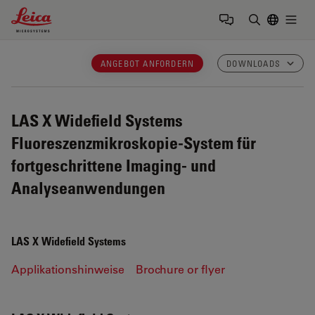
Leica Microsystems Logo
Togg
Suchbegrif
ANGEBOT ANFORDERN
DOWNLOADS
LAS X Widefield Systems
Fluoreszenzmikroskopie-System für
fortgeschrittene Imaging- und
Analyseanwendungen
LAS X Widefield Systems
Applikationshinweise
Brochure or flyer