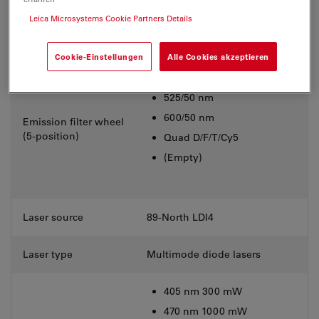
Leica Microsystems Cookie Partners Details
Transmitted light
BF, DIC, Phase Contrast
contrast & method
Cookie-Einstellungen
Alle Cookies akzeptieren
440/40 nm
525/50 nm
600/50 nm
Emission filter wheel
(5-position)
Quad D/F/T/Cy5
(Empty)
Laser source
89-North LDI4
Laser type
Multimode diode lasers
405 nm 300 mW
470 nm 1000 mW