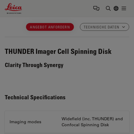
Leica Microsystems Logo
Togg
Suchbegrif
ANGEBOT ANFORDERN
TECHNISCHE DATEN
THUNDER Imager Cell Spinning Disk
Clarity Through Synergy
Technical Specifications
Widefield (inc. THUNDER) and
Imaging modes
Confocal Spinning Disk