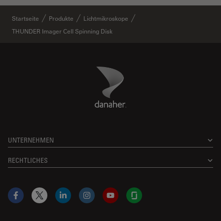
Startseite
Produkte
Lichtmikroskope
THUNDER Imager Cell Spinning Disk
Danaher Logo
Footer
UNTERNEHMEN
RECHTLICHES
Facebook
X
LinkedIn
Instagram
YouTube
Glassdoor