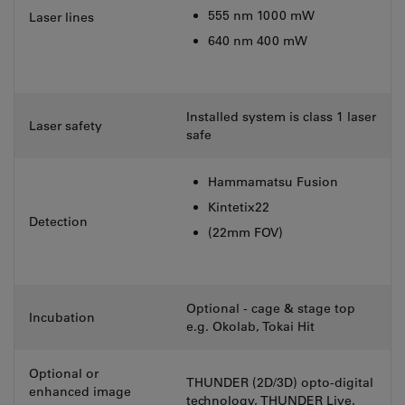
555 nm 1000 mW
Laser lines
640 nm 400 mW
Installed system is class 1 laser
Laser safety
safe
Hammamatsu Fusion
Kintetix22
Detection
(22mm FOV)
Optional - cage & stage top
Incubation
e.g. Okolab, Tokai Hit
Optional or
THUNDER (2D/3D) opto-digital
enhanced image
technology, THUNDER Live,