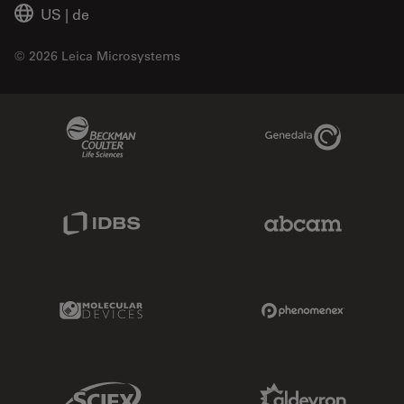
US
|
de
© 2026 Leica Microsystems
Beckman Coulter Link
Genedata Link
IDBS Link
Abcam Limited
Molecular Devices Link
Phenomenex L
Sciex Link
Aldevron Link