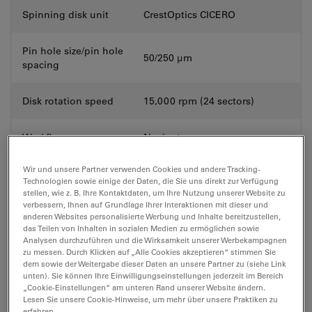
Spinning disk unit
CrestOptics CICERO
Pin hole size/pin hole
50/250 µm
spacing
Disk rotation speed
15,000 rpm (24 sectors)
Workflow
Navigator
Wir und unsere Partner verwenden Cookies und andere Tracking-
Stand
DMi8
Technologien sowie einige der Daten, die Sie uns direkt zur Verfügung
stellen, wie z. B. Ihre Kontaktdaten, um Ihre Nutzung unserer Website zu
verbessern, Ihnen auf Grundlage Ihrer Interaktionen mit dieser und
Motorized, closed-loop, AFC
anderen Websites personalisierte Werbung und Inhalte bereitzustellen,
Focus
(hardware focus for fast
das Teilen von Inhalten in sozialen Medien zu ermöglichen sowie
focusing and drift correction)
Analysen durchzuführen und die Wirksamkeit unserer Werbekampagnen
zu messen. Durch Klicken auf „Alle Cookies akzeptieren“ stimmen Sie
dem sowie der Weitergabe dieser Daten an unsere Partner zu (siehe Link
QUANTUM high speed stage
unten). Sie können Ihre Einwilligungseinstellungen jederzeit im Bereich
Stage
(real-time controlled with
„Cookie-Einstellungen“ am unteren Rand unserer Website ändern.
Lesen Sie unsere Cookie-Hinweise, um mehr über unsere Praktiken zu
Synapse)
erfahren