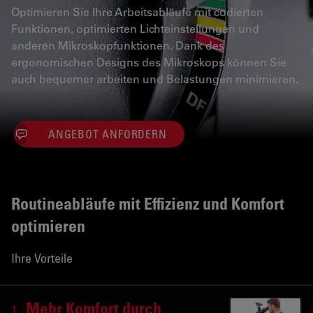
Optimieren Sie Ihre Arbeitsabläufe mit codierten
Funktionen, optimierten Lichteinstellungen und
anderen Mikroskopfunktionen. Dank des
ergonomischen Designs des Mikroskops können Sie
auch bequemer arbeiten und Belastungen minimieren.
ANGEBOT ANFORDERN
Routineabläufe mit Effizienz und Komfort
optimieren
Ihre Vorteile
Mehr Komfort durch
1