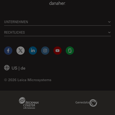
UNTERNEHMEN
RECHTLICHES
Facebook
X
LinkedIn
Instagram
YouTube
Glassdoor
US
|
de
© 2026 Leica Microsystems
Beckman Coulter Link
Genedata Link