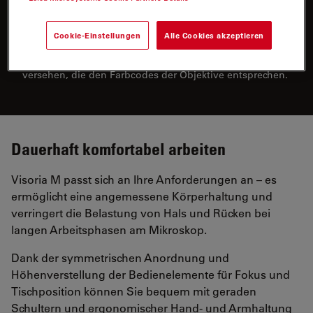
Aperturblenden-Skala
Auflichtachse
Cookie-Einstellungen
Alle Cookies akzeptieren
Die Skala der Aperturblende am Durchlicht-Kondensor
und der Auflichtachse ist mit Farbmarkierungen
versehen, die den Farbcodes der Objektive entsprechen.
Dauerhaft komfortabel arbeiten
Visoria M passt sich an Ihre Anforderungen an – es
ermöglicht eine angemessene Körperhaltung und
verringert die Belastung von Hals und Rücken bei
langen Arbeitsphasen am Mikroskop.
Dank der symmetrischen Anordnung und
Höhenverstellung der Bedienelemente für Fokus und
Tischposition können Sie bequem mit geraden
Schultern und ergonomischer Hand- und Armhaltung