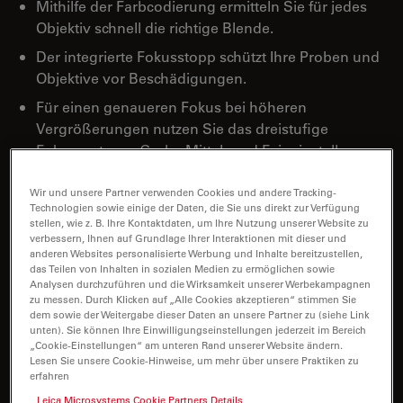
Mithilfe der Farbcodierung ermitteln Sie für jedes
Objektiv schnell die richtige Blende.
Der integrierte Fokusstopp schützt Ihre Proben und
Objektive vor Beschädigungen.
Für einen genaueren Fokus bei höheren
Vergrößerungen nutzen Sie das dreistufige
Fokussystem – Grob-, Mittel- und Feineinstellung.
Wir und unsere Partner verwenden Cookies und andere Tracking-
Technologien sowie einige der Daten, die Sie uns direkt zur Verfügung
stellen, wie z. B. Ihre Kontaktdaten, um Ihre Nutzung unserer Website zu
verbessern, Ihnen auf Grundlage Ihrer Interaktionen mit dieser und
anderen Websites personalisierte Werbung und Inhalte bereitzustellen,
das Teilen von Inhalten in sozialen Medien zu ermöglichen sowie
Analysen durchzuführen und die Wirksamkeit unserer Werbekampagnen
zu messen. Durch Klicken auf „Alle Cookies akzeptieren“ stimmen Sie
dem sowie der Weitergabe dieser Daten an unsere Partner zu (siehe Link
unten). Sie können Ihre Einwilligungseinstellungen jederzeit im Bereich
„Cookie-Einstellungen“ am unteren Rand unserer Website ändern.
Lesen Sie unsere Cookie-Hinweise, um mehr über unsere Praktiken zu
erfahren
Leica Microsystems Cookie Partners Details