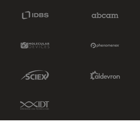
IDBS Link
Abcam Limited
Molecular Devices Link
Phenomenex L
Sciex Link
Aldevron Link
IDT Link