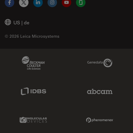
Facebook
X
LinkedIn
Instagram
YouTube
Glassdoor
US
|
de
© 2026 Leica Microsystems
Beckman Coulter Link
Genedata Link
IDBS Link
Abcam Limited
Molecular Devices Link
Phenomenex L