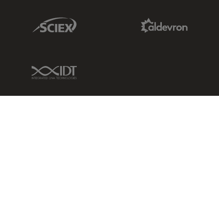
Sciex Link
Aldevron Link
IDT Link