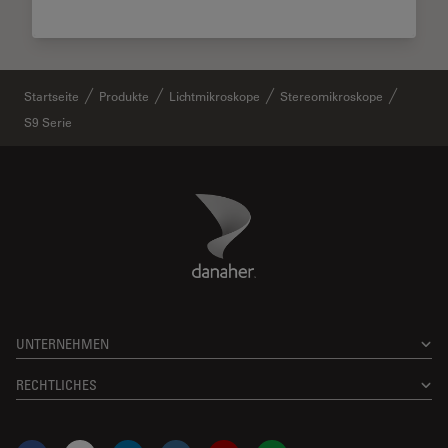
Startseite
Produkte
Lichtmikroskope
Stereomikroskope
S9 Serie
Danaher Logo
Footer
UNTERNEHMEN
RECHTLICHES