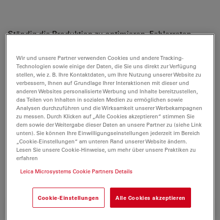
Ständig die Produktion zu optimieren, Fehlerraten
niedrig zu halten und Kundenanforderungen zu
erfüllen, kann eine große Herausforderung sein. Leica
Wir und unsere Partner verwenden Cookies und andere Tracking-
Technologien sowie einige der Daten, die Sie uns direkt zur Verfügung
hat die Stereomikroskop-Serie S9 entwickelt, um Sie
stellen, wie z. B. Ihre Kontaktdaten, um Ihre Nutzung unserer Website zu
bei der Bewältigung dieser Aufgaben zu unterstützen.
verbessern, Ihnen auf Grundlage Ihrer Interaktionen mit dieser und
anderen Websites personalisierte Werbung und Inhalte bereitzustellen,
Mit dieser neuen Generation von Greenough-
das Teilen von Inhalten in sozialen Medien zu ermöglichen sowie
Analysen durchzuführen und die Wirksamkeit unserer Werbekampagnen
Stereomikroskopen können Anwender Details
zu messen. Durch Klicken auf „Alle Cookies akzeptieren“ stimmen Sie
schneller erkennen, da sie weniger Zeit für das
dem sowie der Weitergabe dieser Daten an unsere Partner zu (siehe Link
unten). Sie können Ihre Einwilligungseinstellungen jederzeit im Bereich
Einstellen des Mikroskops aufwenden müssen.
„Cookie-Einstellungen“ am unteren Rand unserer Website ändern.
Lesen Sie unsere Cookie-Hinweise, um mehr über unsere Praktiken zu
erfahren
*im Vergleich zum Standard-Industriestereomikroskop S6 von
Leica Microsystems Cookie Partners Details
Leica
Cookie-Einstellungen
Alle Cookies akzeptieren