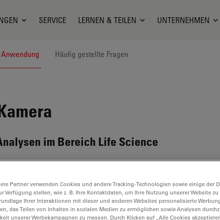
NGEN
SERVICE
LERNEN & TEILEN
UNTERNEHMEN
Anwendung
Häufig gestellte Fragen
-Kamera
nalysen im Bereich Life Science
ere Partner verwenden Cookies und andere Tracking-Technologien sowie einige der Da
ur Verfügung stellen, wie z. B. Ihre Kontaktdaten, um Ihre Nutzung unserer Website zu
rundlage Ihrer Interaktionen mit dieser und anderen Websites personalisierte Werbun
llen, das Teilen von Inhalten in sozialen Medien zu ermöglichen sowie Analysen durc
keit unserer Werbekampagnen zu messen. Durch Klicken auf „Alle Cookies akzeptiere