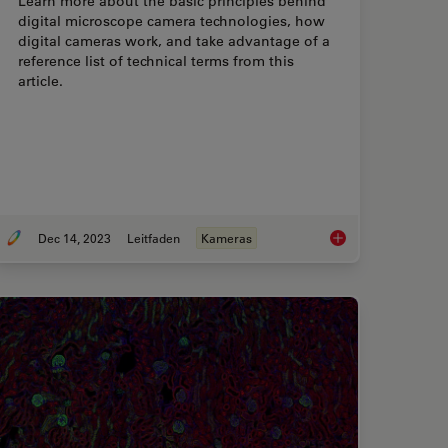
Learn more about the basic principles behind
digital microscope camera technologies, how
digital cameras work, and take advantage of a
reference list of technical terms from this
article.
Dec 14, 2023
Leitfaden
Kameras
Imaging and Analysis of Ion Concentration in Cells
Technical Terms for 