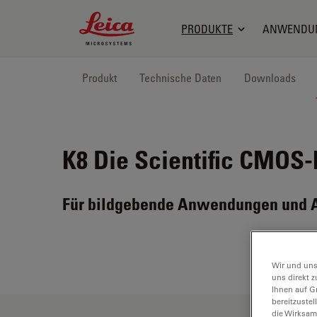
Leica Microsystems Logo
PRODUKTE
ANWENDU
Produkt
Technische Daten
Downloads
K8
Die Scientific CMOS
Für bildgebende Anwendungen und A
Wir und uns
uns direkt z
Ihnen auf G
bereitzuste
die Wirksam