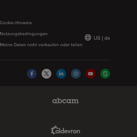
Cookie-Hinweis
Nutzungsbedingungen
US
|
de
Meine Daten nicht verkaufen oder teilen
Facebook
X
LinkedIn
Instagram
YouTube
Glassdoor
Abcam Limited Link
Aldevron Link