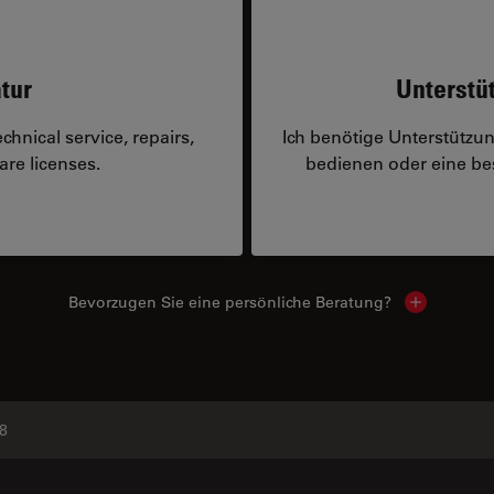
tur
Unterstü
hnical service, repairs,
Ich benötige Unterstützu
are licenses.
bedienen oder eine 
Bevorzugen Sie eine persönliche Beratung?
Show local
8