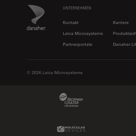
Footer
Danaher Logo
UNTERNEHMEN
Kontakt
Karriere
Leica Microsystems
Produktsic
Partnerportale
Danaher Li
© 2026 Leica Microsystems
Beckman Coulter Link
Molecular Devices Link