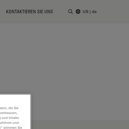
KONTAKTIEREN SIE UNS
US
|
de
Suchbegriff eingeben
ten, die Sie
 verbessern,
g und Inhalte
hzuführen und
n“ stimmen Sie