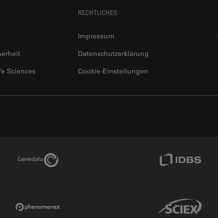
RECHTLICHES
Impressum
herheit
Datenschutzerklärung
fe Sciences
Cookie-Einstellungen
Genedata Link
IDBS Link
Phenomenex Link
Sciex Link