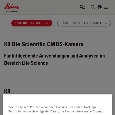
Leica Microsystems Logo
Togg
Suchbegrif
ANGEBOT ANFORDERN
HÄUFIG GESTELLTE FRAGEN
K8
Die Scientific CMOS-Kamera
Für bildgebende Anwendungen und Analysen im
Bereich Life Science
K8
Wir und unsere Partner verwenden Cookies und andere Tracking-
Technologien sowie einige der Daten, die Sie uns direkt zur Verfügung
Was ist ein CMOS-Sensor in einer Kamera?