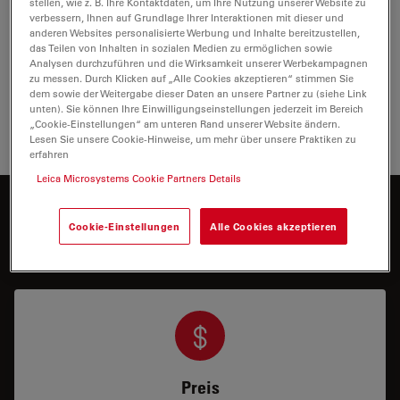
Show answer
stellen, wie z. B. Ihre Kontaktdaten, um Ihre Nutzung unserer Website zu
verbessern, Ihnen auf Grundlage Ihrer Interaktionen mit dieser und
anderen Websites personalisierte Werbung und Inhalte bereitzustellen,
Welche Vorteile bieten CMOS-Kameras?
das Teilen von Inhalten in sozialen Medien zu ermöglichen sowie
Show answer
Analysen durchzuführen und die Wirksamkeit unserer Werbekampagnen
zu messen. Durch Klicken auf „Alle Cookies akzeptieren“ stimmen Sie
dem sowie der Weitergabe dieser Daten an unsere Partner zu (siehe Link
Was ist ein rückseitig beleuchteter (BSI) CMOS-
Show answer
unten). Sie können Ihre Einwilligungseinstellungen jederzeit im Bereich
Sensor?
„Cookie-Einstellungen“ am unteren Rand unserer Website ändern.
Lesen Sie unsere Cookie-Hinweise, um mehr über unsere Praktiken zu
erfahren
Leica Microsystems Cookie Partners Details
Möchten Sie mehr dazu erfahren?
Cookie-Einstellungen
Alle Cookies akzeptieren
Sprechen Sie mit unseren Experten.
Preis