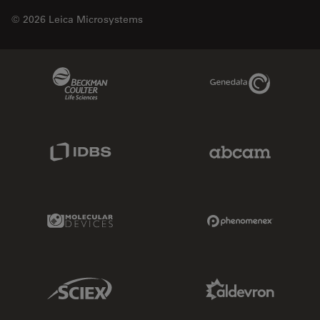
© 2026 Leica Microsystems
Beckman Coulter Link
Genedata Link
IDBS Link
Abcam Limited
Molecular Devices Link
Phenomenex L
Sciex Link
Aldevron Link