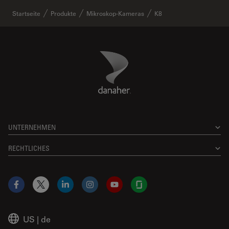
Startseite
Produkte
Mikroskop-Kameras
K8
Danaher Logo
Footer
UNTERNEHMEN
RECHTLICHES
Facebook
X
LinkedIn
Instagram
YouTube
Glassdoor
US
|
de