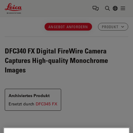
Leica Microsystems Logo
Togg
Suchbegrif
ANGEBOT ANFORDERN
PRODUKT
DFC340 FX
Digital FireWire Camera
Captures High-quality Monochrome
Images
Archiviertes Produkt
Ersetzt durch
DFC345 FX