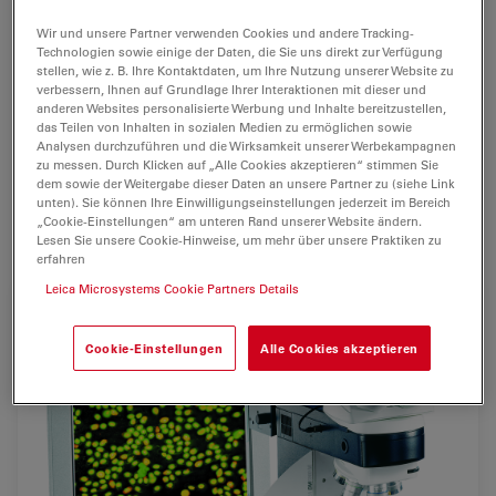
The
high dynamic range
offered by the Leica DFC340
FX Monochrome Digital Camera allows the user to
Wir und unsere Partner verwenden Cookies und andere Tracking-
easily record and evaluate
dark and light objects
within
Technologien sowie einige der Daten, die Sie uns direkt zur Verfügung
stellen, wie z. B. Ihre Kontaktdaten, um Ihre Nutzung unserer Website zu
the same image.
verbessern, Ihnen auf Grundlage Ihrer Interaktionen mit dieser und
anderen Websites personalisierte Werbung und Inhalte bereitzustellen,
The camera’s 2-megapixel standard resolution creates
das Teilen von Inhalten in sozialen Medien zu ermöglichen sowie
Analysen durchzuführen und die Wirksamkeit unserer Werbekampagnen
detail-rich, publication-quality images.
zu messen. Durch Klicken auf „Alle Cookies akzeptieren“ stimmen Sie
dem sowie der Weitergabe dieser Daten an unsere Partner zu (siehe Link
The camera’s progressive scan readout mode provides
unten). Sie können Ihre Einwilligungseinstellungen jederzeit im Bereich
full resolution
in every live and captured frame.
„Cookie-Einstellungen“ am unteren Rand unserer Website ändern.
Lesen Sie unsere Cookie-Hinweise, um mehr über unsere Praktiken zu
erfahren
Leica Microsystems Cookie Partners Details
Cookie-Einstellungen
Alle Cookies akzeptieren