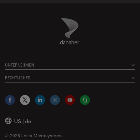
Danaher Logo
Footer
UNTERNEHMEN
RECHTLICHES
Facebook
X
LinkedIn
Instagram
YouTube
Glassdoor
US
|
de
© 2026 Leica Microsystems