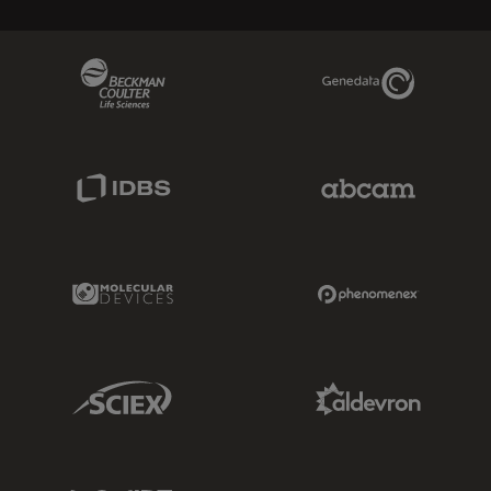
Beckman Coulter Link
Genedata Link
IDBS Link
Abcam Limited
Molecular Devices Link
Phenomenex L
Sciex Link
Aldevron Link
IDT Link