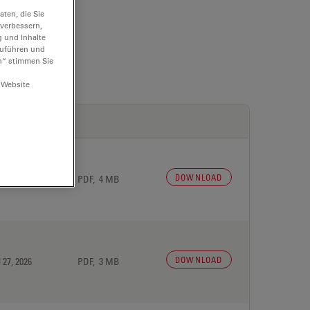
ten, die Sie
 verbessern,
g und Inhalte
hzuführen und
n“ stimmen Sie
 Website
DOWNLOAD
 27, 2026
PDF, 4 MB
DOWNLOAD
 27, 2026
PDF, 3 MB