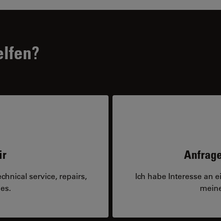
elfen?
ir
Anfrage
hnical service, repairs,
Ich habe Interesse an 
es.
meine