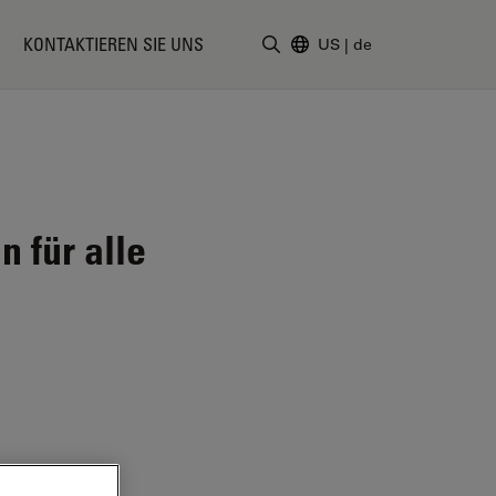
KONTAKTIEREN SIE UNS
US
|
de
Suchbegriff eingeben
 für alle