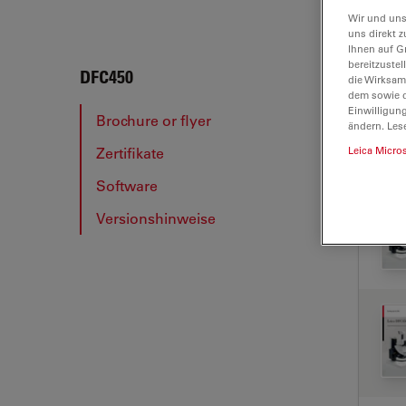
Wir und uns
uns direkt z
Ihnen auf G
bereitzuste
DFC4
DFC450
die Wirksam
dem sowie d
Einwilligun
Brochure or flyer
ändern. Les
Zertifikate
Leica Micro
BRO
Software
Versionshinweise