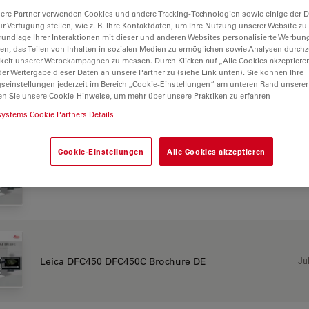
ere Partner verwenden Cookies und andere Tracking-Technologien sowie einige der Da
ur Verfügung stellen, wie z. B. Ihre Kontaktdaten, um Ihre Nutzung unserer Website zu
rundlage Ihrer Interaktionen mit dieser und anderen Websites personalisierte Werbun
llen, das Teilen von Inhalten in sozialen Medien zu ermöglichen sowie Analysen durc
50
keit unserer Werbekampagnen zu messen. Durch Klicken auf „Alle Cookies akzeptiere
er Weitergabe dieser Daten an unsere Partner zu (siehe Link unten). Sie können Ihre
gseinstellungen jederzeit im Bereich „Cookie-Einstellungen“ am unteren Rand unserer
en Sie unsere Cookie-Hinweise, um mehr über unsere Praktiken zu erfahren
systems Cookie Partners Details
CHURE OR FLYER
Cookie-Einstellungen
Alle Cookies akzeptieren
Jul
Leica DFC450 C-Brochure EN
Jul
Leica DFC450 DFC450C Brochure DE