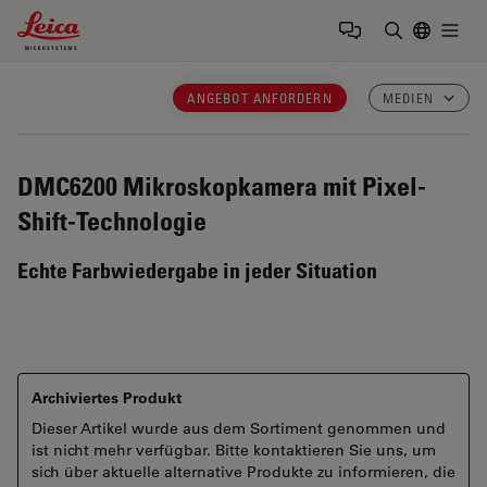
Leica Microsystems Logo
Togg
Suchbegrif
ANGEBOT ANFORDERN
MEDIEN
DMC6200
Mikroskopkamera mit Pixel-
Shift-Technologie
Echte Farbwiedergabe in jeder Situation
Archiviertes Produkt
Dieser Artikel wurde aus dem Sortiment genommen und
ist nicht mehr verfügbar. Bitte kontaktieren Sie uns, um
sich über aktuelle alternative Produkte zu informieren, die