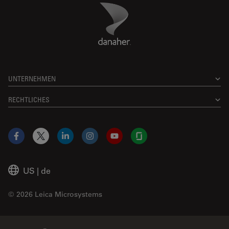
Danaher Logo
Footer
UNTERNEHMEN
RECHTLICHES
Facebook
X
LinkedIn
Instagram
YouTube
Glassdoor
US
|
de
© 2026 Leica Microsystems