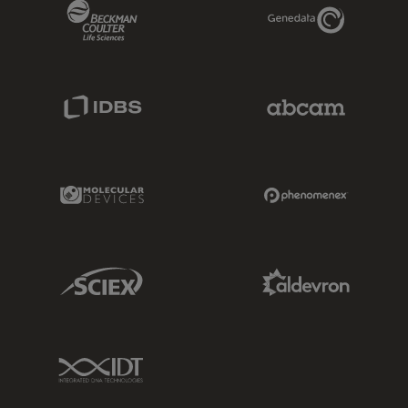
Beckman Coulter Link
Genedata Link
IDBS Link
Abcam Limited
Molecular Devices Link
Phenomenex L
Sciex Link
Aldevron Link
IDT Link