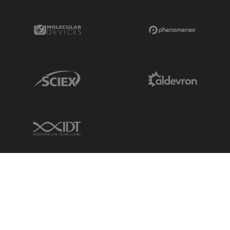
Molecular Devices Link
Phenomenex L
Sciex Link
Aldevron Link
IDT Link