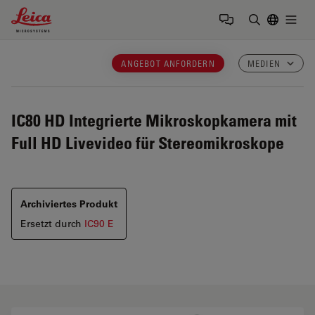
Leica Microsystems Logo
Togg
Suchbegrif
ANGEBOT ANFORDERN
MEDIEN
IC80 HD
Integrierte Mikroskopkamera mit
Full HD Livevideo für Stereomikroskope
Archiviertes Produkt
Ersetzt durch
IC90 E