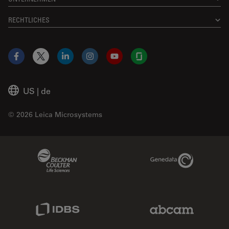
RECHTLICHES
Facebook
X
LinkedIn
Instagram
YouTube
Glassdoor
US
|
de
© 2026 Leica Microsystems
Beckman Coulter Link
Genedata Link
IDBS Link
Abcam Limited