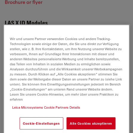
Brochure or flyer
LAS X ID Modules
Wir und unsere Partner verwenden Cookies und andere Tracking-
Technologien sowie einige der Daten, die Sie uns direkt zur Verfügung
BROCHURE OR FLYER
stellen, wie z. B. Ihre Kontaktdaten, um Ihre Nutzung unserer Website zu
verbessern, Ihnen auf Grundlage Ihrer Interaktionen mit dieser und
anderen Websites personalisierte Werbung und Inhalte bereitzustellen,
Leica LAS X Software Module 2D Analysis
das Teilen von Inhalten in sozialen Medien zu ermöglichen sowie
Analysen durchzuführen und die Wirksamkeit unserer Werbekampagnen
Expert EN
zu messen. Durch Klicken auf „Alle Cookies akzeptieren“ stimmen Sie
Jul 27, 2026
PDF, 1 MB
dem sowie der Weitergabe dieser Daten an unsere Partner zu (siehe Link
unten). Sie können Ihre Einwilligungseinstellungen jederzeit im Bereich
„Cookie-Einstellungen“ am unteren Rand unserer Website ändern.
DOWNLOAD
Lesen Sie unsere Cookie-Hinweise, um mehr über unsere Praktiken zu
erfahren
Leica LAS X Software Module Cast Iron
Leica Microsystems Cookie Partners Details
Expert EN
Jul 27, 2026
PDF, 1 MB
Cookie-Einstellungen
Alle Cookies akzeptieren