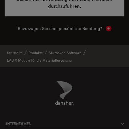
durchzuführen.
Bevorzugen Sie eine persönliche Beratung?
Show local
Startseite
Produkte
Mikroskop-Software
LAS X Module für die Materialforschung
Danaher Logo
Footer
UNTERNEHMEN