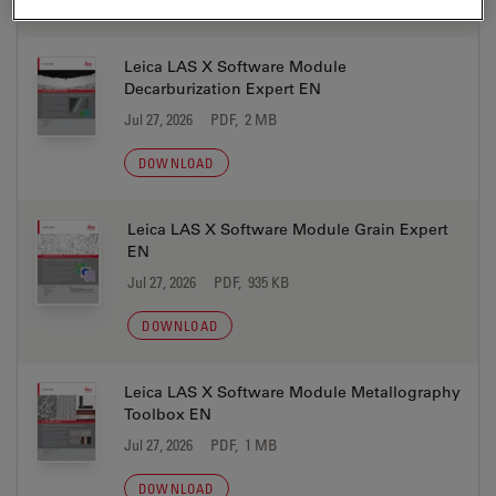
DOWNLOAD
Leica LAS X Software Module
Decarburization Expert EN
Jul 27, 2026
PDF, 2 MB
DOWNLOAD
Leica LAS X Software Module Grain Expert
EN
Jul 27, 2026
PDF, 935 KB
DOWNLOAD
Leica LAS X Software Module Metallography
Toolbox EN
Jul 27, 2026
PDF, 1 MB
DOWNLOAD