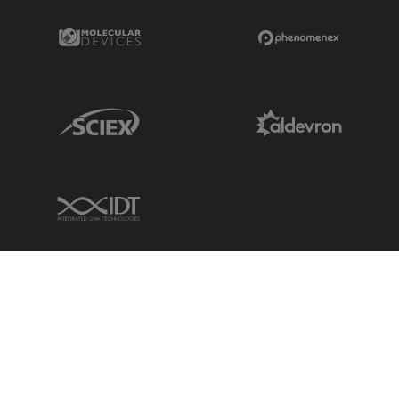
Molecular Devices Link
Phenomenex L
Sciex Link
Aldevron Link
IDT Link