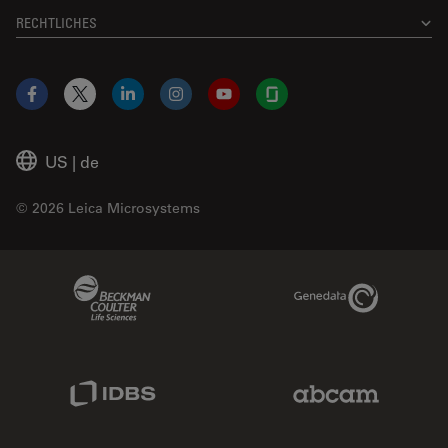
RECHTLICHES
Facebook
X
LinkedIn
Instagram
YouTube
Glassdoor
US
|
de
© 2026 Leica Microsystems
Beckman Coulter Link
Genedata Link
IDBS Link
Abcam Limited