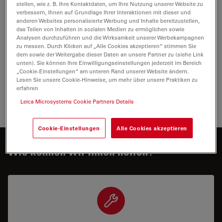
stellen, wie z. B. Ihre Kontaktdaten, um Ihre Nutzung unserer Website zu
verbessern, Ihnen auf Grundlage Ihrer Interaktionen mit dieser und
Suche nach verwandten Artikeln in Google Scholar
anderen Websites personalisierte Werbung und Inhalte bereitzustellen,
Sex differences and pathology status correlated to the
das Teilen von Inhalten in sozialen Medien zu ermöglichen sowie
toxicity of some common carcinogens in experimental
Analysen durchzuführen und die Wirksamkeit unserer Werbekampagnen
zu messen. Durch Klicken auf „Alle Cookies akzeptieren“ stimmen Sie
skin carcinoma
dem sowie der Weitergabe dieser Daten an unsere Partner zu (siehe Link
Dehelean C Soica C Pinzaru I Coricovac D Danciu C et.
unten). Sie können Ihre Einwilligungseinstellungen jederzeit im Bereich
„Cookie-Einstellungen“ am unteren Rand unserer Website ändern.
al.
Lesen Sie unsere Cookie-Hinweise, um mehr über unsere Praktiken zu
Food and Chemical Toxicology
erfahren
2016 vol: 95 pp: 149-158
Leica Microsystems Cookie Partners Details
Cookie-Einstellungen
Alle Cookies akzeptieren
Wie können wir Ihnen helfen?