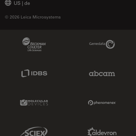
US
|
de
© 2026 Leica Microsystems
Beckman Coulter Link
Genedata Link
IDBS Link
Abcam Limited
Molecular Devices Link
Phenomenex L
Sciex Link
Aldevron Link