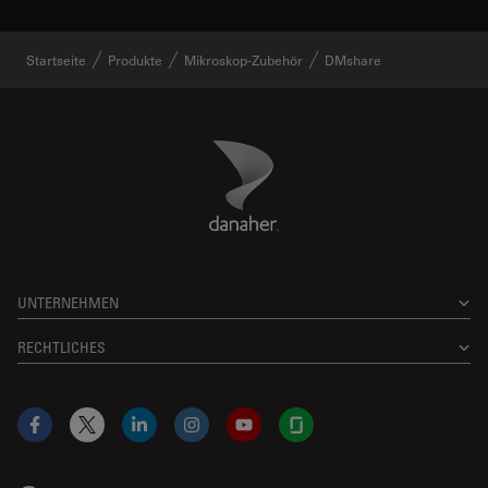
Startseite
Produkte
Mikroskop-Zubehör
DMshare
Danaher Logo
Footer
UNTERNEHMEN
RECHTLICHES
Facebook
X
LinkedIn
Instagram
YouTube
Glassdoor