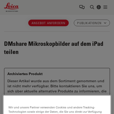
Leica Microsystems Logo
Togg
Suchbegrif
ANGEBOT ANFORDERN
PUBLIKATIONEN
DMshare
Mikroskopbilder auf dem iPad
teilen
Archiviertes Produkt
Dieser Artikel wurde aus dem Sortiment genommen und
ist nicht mehr verfügbar. Bitte kontaktieren Sie uns, um
sich über aktuelle alternative Produkte zu informieren, die
Ihren Anforderungen entsprechen könnten.
Wir und unsere Partner verwenden Cookies und andere Tracking-
Technologien sowie einige der Daten, die Sie uns direkt zur Verfügung