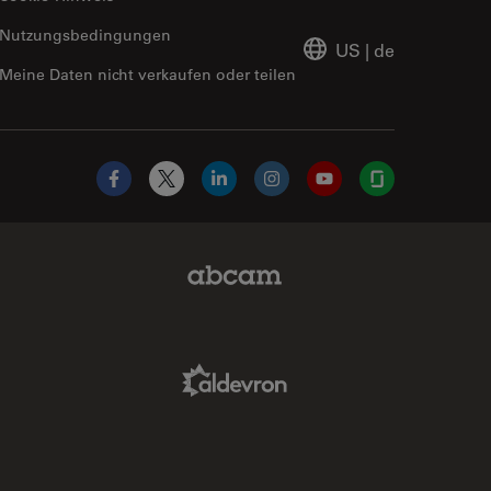
Nutzungsbedingungen
US
|
de
Meine Daten nicht verkaufen oder teilen
Facebook
X
LinkedIn
Instagram
YouTube
Glassdoor
Abcam Limited Link
Aldevron Link