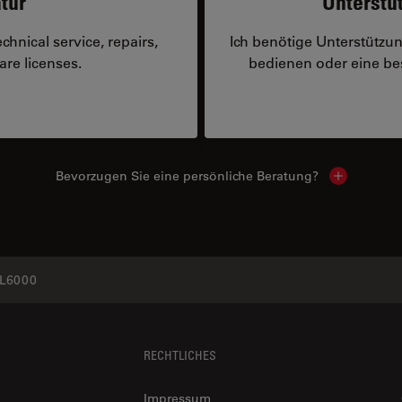
tur
Unterstü
hnical service, repairs,
Ich benötige Unterstützu
are licenses.
bedienen oder eine 
Bevorzugen Sie eine persönliche Beratung?
Show local
L6000
RECHTLICHES
Impressum