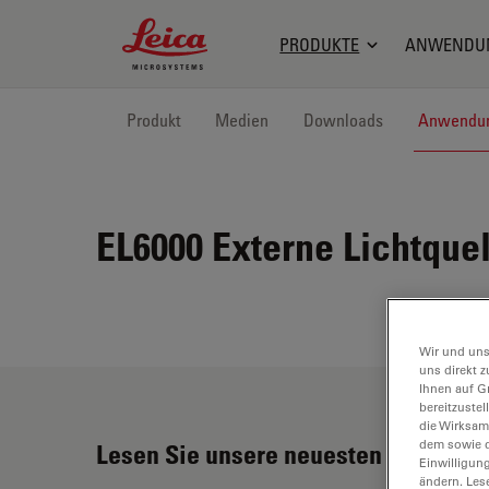
Leica Microsystems Logo
PRODUKTE
ANWENDU
Produkt
Medien
Downloads
Anwendu
EL6000
Externe Lichtquel
Wir und uns
uns direkt z
Ihnen auf G
bereitzuste
die Wirksam
dem sowie d
Lesen Sie unsere neuesten Artikel
Einwilligun
ändern. Les