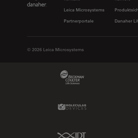
Leica Microsystems
Produktsic
Partnerportale
Danaher Li
© 2026 Leica Microsystems
Beckman Coulter Link
Molecular Devices Link
IDT Link