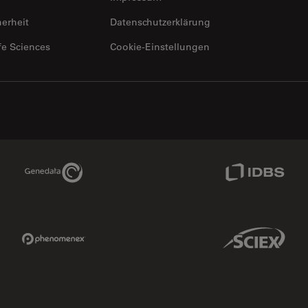
herheit
Datenschutzerklärung
fe Sciences
Cookie-Einstellungen
Genedata Link
IDBS Link
Phenomenex Link
Sciex Link