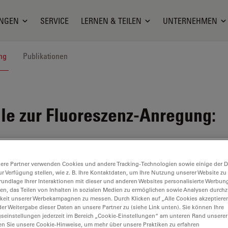
NGEN
SERVICE
LERNEN & TEILEN
UNTERNEHMEN
ng
Publikationen
le zur Fluoreszenz-Anregung:
ere Partner verwenden Cookies und andere Tracking-Technologien sowie einige der Da
ur Verfügung stellen, wie z. B. Ihre Kontaktdaten, um Ihre Nutzung unserer Website zu
rundlage Ihrer Interaktionen mit dieser und anderen Websites personalisierte Werbun
llen, das Teilen von Inhalten in sozialen Medien zu ermöglichen sowie Analysen durc
keit unserer Werbekampagnen zu messen. Durch Klicken auf „Alle Cookies akzeptiere
er Weitergabe dieser Daten an unsere Partner zu (siehe Link unten). Sie können Ihre
gseinstellungen jederzeit im Bereich „Cookie-Einstellungen“ am unteren Rand unserer
en Sie unsere Cookie-Hinweise, um mehr über unsere Praktiken zu erfahren