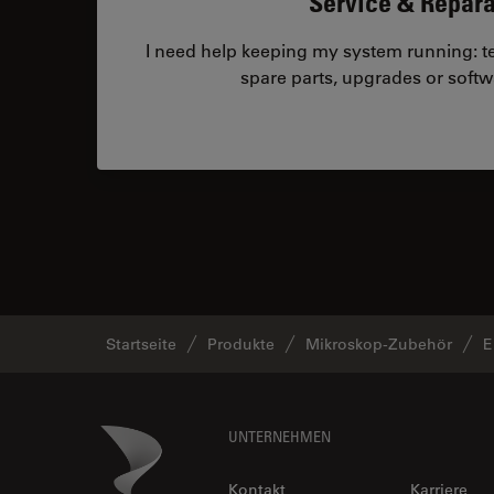
Service & Repara
I need help keeping my system running: tec
spare parts, upgrades or softw
Startseite
Produkte
Mikroskop-Zubehör
E
Footer
Danaher Logo
UNTERNEHMEN
Kontakt
Karriere