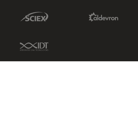
Sciex Link
Aldevron Link
IDT Link