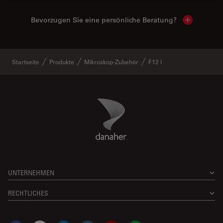
Bevorzugen Sie eine persönliche Beratung?
Show local
Startseite
Produkte
Mikroskop-Zubehör
F12 I
Danaher Logo
Footer
UNTERNEHMEN
RECHTLICHES