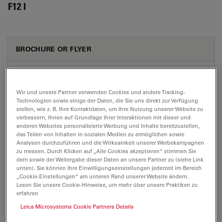
F12 I
BROCHURE OR FLYER
Leica F12-I Brochure EN
Jul 27, 2026
PDF, 1 MB
Wir und unsere Partner verwenden Cookies und andere Tracking-
Technologien sowie einige der Daten, die Sie uns direkt zur Verfügung
DOWNLOAD
stellen, wie z. B. Ihre Kontaktdaten, um Ihre Nutzung unserer Website zu
verbessern, Ihnen auf Grundlage Ihrer Interaktionen mit dieser und
anderen Websites personalisierte Werbung und Inhalte bereitzustellen,
das Teilen von Inhalten in sozialen Medien zu ermöglichen sowie
Leica F12-I Brochure ES
Analysen durchzuführen und die Wirksamkeit unserer Werbekampagnen
Jul 27, 2026
PDF, 1 MB
zu messen. Durch Klicken auf „Alle Cookies akzeptieren“ stimmen Sie
dem sowie der Weitergabe dieser Daten an unsere Partner zu (siehe Link
unten). Sie können Ihre Einwilligungseinstellungen jederzeit im Bereich
DOWNLOAD
„Cookie-Einstellungen“ am unteren Rand unserer Website ändern.
Lesen Sie unsere Cookie-Hinweise, um mehr über unsere Praktiken zu
erfahren
Leica F12-I Brochure FR
Leica Microsystems Cookie Partners Details
Jul 27, 2026
PDF, 1 MB