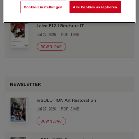
Cookie-Einstellungen
Alle Cookies akzeptieren
DOWNLOAD
Leica F12-I Brochure IT
Jul 27, 2026
PDF, 1 MB
DOWNLOAD
NEWSLETTER
reSOLUTION Art Restoration
Jul 27, 2026
PDF, 3 MB
DOWNLOAD