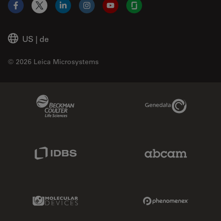
Facebook
X
LinkedIn
Instagram
YouTube
Glassdoor
US
|
de
© 2026 Leica Microsystems
Beckman Coulter Link
Genedata Link
IDBS Link
Abcam Limited
Molecular Devices Link
Phenomenex L