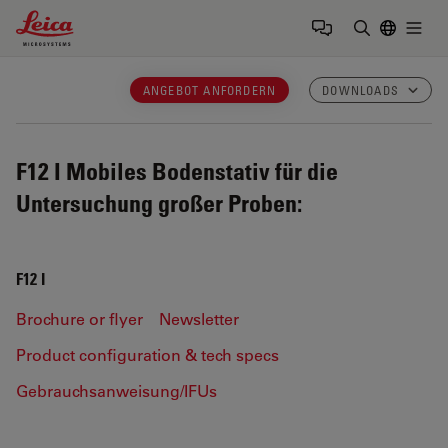
Leica Microsystems Logo
Togg
Suchbegrif
ANGEBOT ANFORDERN
DOWNLOADS
F12 I
Mobiles Bodenstativ für die
Untersuchung großer Proben:
F12 I
Brochure or flyer
Newsletter
Product configuration & tech specs
Gebrauchsanweisung/IFUs