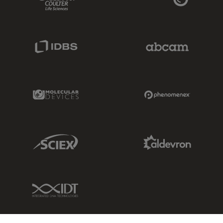
IDBS Link
Abcam Limited
Molecular Devices Link
Phenomenex L
Sciex Link
Aldevron Link
IDT Link