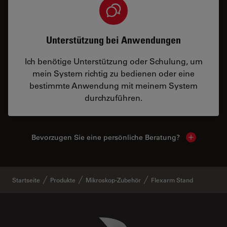
Unterstützung bei Anwendungen
Ich benötige Unterstützung oder Schulung, um
mein System richtig zu bedienen oder eine
bestimmte Anwendung mit meinem System
durchzuführen.
Bevorzugen Sie eine persönliche Beratung?
Show local
Startseite
Produkte
Mikroskop-Zubehör
Flexarm Stand
Danaher Logo
Footer