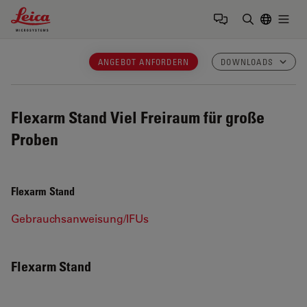
Leica Microsystems Logo
Togg
Suchbegrif
ANGEBOT ANFORDERN
DOWNLOADS
Flexarm Stand
Viel Freiraum für große
Proben
Flexarm Stand
Gebrauchsanweisung/IFUs
Flexarm Stand