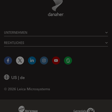
UNTERNEHMEN
RECHTLICHES
Facebook
X
LinkedIn
Instagram
YouTube
Glassdoor
US
|
de
© 2026 Leica Microsystems
Beckman Coulter Link
Genedata Link