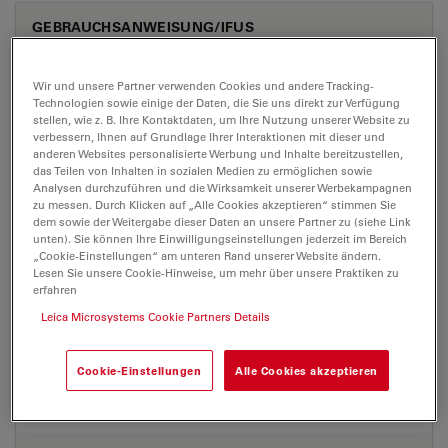
GEBRAUCHSANWEISUNG/IFUS
Leica Flexarm-Stand CN
Wir und unsere Partner verwenden Cookies und andere Tracking-
Technologien sowie einige der Daten, die Sie uns direkt zur Verfügung
Jul 27, 2026
PDF, 2 MB
stellen, wie z. B. Ihre Kontaktdaten, um Ihre Nutzung unserer Website zu
verbessern, Ihnen auf Grundlage Ihrer Interaktionen mit dieser und
DOWNLOAD
anderen Websites personalisierte Werbung und Inhalte bereitzustellen,
das Teilen von Inhalten in sozialen Medien zu ermöglichen sowie
Analysen durchzuführen und die Wirksamkeit unserer Werbekampagnen
Leica Flexarm-Stand DE
zu messen. Durch Klicken auf „Alle Cookies akzeptieren“ stimmen Sie
dem sowie der Weitergabe dieser Daten an unsere Partner zu (siehe Link
Jul 27, 2026
PDF, 2 MB
unten). Sie können Ihre Einwilligungseinstellungen jederzeit im Bereich
„Cookie-Einstellungen“ am unteren Rand unserer Website ändern.
DOWNLOAD
Lesen Sie unsere Cookie-Hinweise, um mehr über unsere Praktiken zu
erfahren
Leica Microsystems Cookie Partners Details
Leica Flexarm-Stand EN
Jul 27, 2026
PDF, 2 MB
Cookie-Einstellungen
Alle Cookies akzeptieren
DOWNLOAD