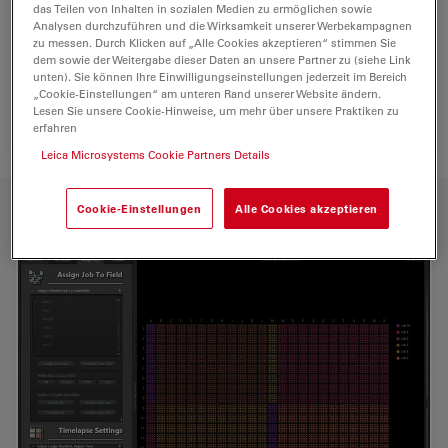
das Teilen von Inhalten in sozialen Medien zu ermöglichen sowie
Analysen durchzuführen und die Wirksamkeit unserer Werbekampagnen
zu messen. Durch Klicken auf „Alle Cookies akzeptieren“ stimmen Sie
dem sowie der Weitergabe dieser Daten an unsere Partner zu (siehe Link
unten). Sie können Ihre Einwilligungseinstellungen jederzeit im Bereich
„Cookie-Einstellungen“ am unteren Rand unserer Website ändern.
Lesen Sie unsere Cookie-Hinweise, um mehr über unsere Praktiken zu
erfahren
Leica Microsystems Cookie Partners Details
HAUPTMERKMALE
Cookie-Einstellungen
Alle Cookies akzeptieren