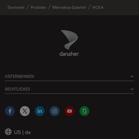
✕
Startseite
Produkte
Mikroskop-Zubehör
HCS A
Danaher Logo
Footer
UNTERNEHMEN
RECHTLICHES
Facebook
X
LinkedIn
Instagram
YouTube
Glassdoor
US
|
de