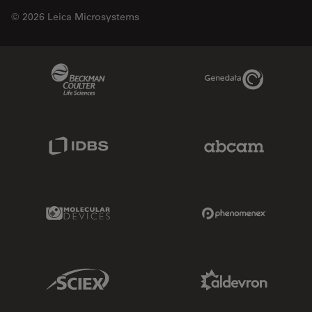
© 2026 Leica Microsystems
Beckman Coulter Link
Genedata Link
IDBS Link
Abcam Limited
Molecular Devices Link
Phenomenex L
Sciex Link
Aldevron Link