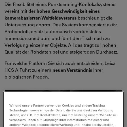
Die Flexibilität eines Punktsanning-Konfokalsystems
vereint mit der
hohen Geschwindigkeit eines
kamerabasierten Weitfeldsystems
beschleunigt die
Untersuchung enorm. Das System kompensiert aktiv
Probendrift, ersetzt automatisch verdunstetes
Immersionsmediuum und führt den Tisch nach zu
Verfolgung einzelner Objekte. All das trägt zur hohen
Qualität der Rohdaten bei und steigert den Durchsatz.
Für welche Platform Sie sich auch entscheiden, Leica
HCS A Führt zu einem
neuen Verständnis
Ihrer
biologischen Fragen.
Wir und unsere Partner verwenden Cookies und andere Tracking-
Technologien sowie einige der Daten, die Sie uns direkt zur Verfügung
stellen, wie z. B. Ihre Kontaktdaten, um Ihre Nutzung unserer Website zu
verbessern, Ihnen auf Grundlage Ihrer Interaktionen mit dieser und
anderen Websites personalisierte Werbung und Inhalte bereitzustellen,