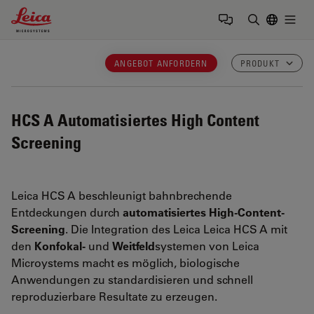
Leica Microsystems Logo
Togg
Suchbegrif
ANGEBOT ANFORDERN
PRODUKT
HCS A
Automatisiertes High Content
Screening
Leica HCS A beschleunigt bahnbrechende
Entdeckungen durch
automatisiertes High-Content-
Screening
. Die Integration des Leica Leica HCS A mit
den
Konfokal-
und
Weitfeld
systemen von Leica
Microystems macht es möglich, biologische
Anwendungen zu standardisieren und schnell
reproduzierbare Resultate zu erzeugen.