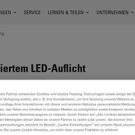
NGEN
SERVICE
LERNEN & TEILEN
UNTERNEHMEN
ng
riertem LED-Auflicht
ere Partner verwenden Cookies und andere Tracking-Technologien sowie einige der Da
ur Verfügung stellen, wie z. B. Ihre Kontaktdaten, um Ihre Nutzung unserer Website zu
rundlage Ihrer Interaktionen mit dieser und anderen Websites personalisierte Werbun
llen, das Teilen von Inhalten in sozialen Medien zu ermöglichen sowie Analysen durc
keit unserer Werbekampagnen zu messen. Durch Klicken auf „Alle Cookies akzeptiere
er Weitergabe dieser Daten an unsere Partner zu (siehe Link unten). Sie können Ihre
gseinstellungen jederzeit im Bereich „Cookie-Einstellungen“ am unteren Rand unserer
en Sie unsere Cookie-Hinweise, um mehr über unsere Praktiken zu erfahren