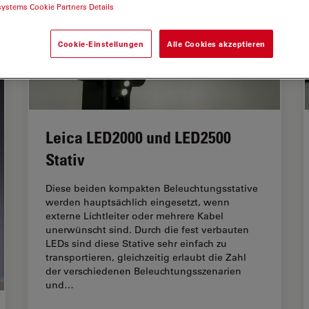
systems Cookie Partners Details
Cookie-Einstellungen
Alle Cookies akzeptieren
Leica LED2000 und LED2500
Stativ
Diese beiden kompakten Beleuchtungsstative
werden hauptsächlich eingesetzt, wenn
externe Lichtleiter oder mehrere Kabel
unerwünscht sind. Durch die fest verbauten
LEDs sind diese Stative sehr einfach zu
transportieren, gleichzeitig erlaubt die Zahl
der verschiedenen Beleuchtungsszenarien
und…