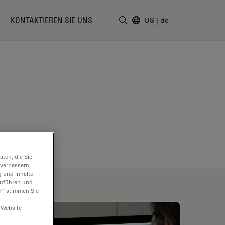
KONTAKTIEREN SIE UNS
US
|
de
Suchbegriff eingeben
ten, die Sie
 verbessern,
g und Inhalte
hzuführen und
n“ stimmen Sie
 Website