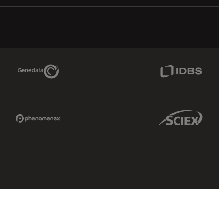
Genedata Link
IDBS Link
Phenomenex Link
Sciex Link