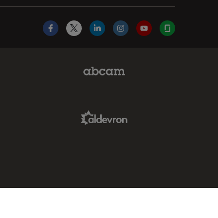
Facebook
X
LinkedIn
Instagram
YouTube
Glassdoor
Abcam Limited Link
Aldevron Link