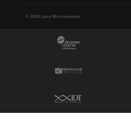
© 2026 Leica Microsystems
Beckman Coulter Link
Molecular Devices Link
IDT Link