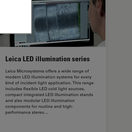
Leica LED illumination series
Leica Microsystems offers a wide range of
modern LED illumination systems for every
kind of incident light application. This range
includes flexible LED cold light sources,
compact integrated LED illumination stands
and also modular LED illumination
components for routine and high-
performance stereo…