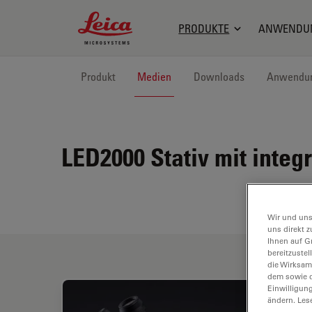
Leica Microsystems Logo
PRODUKTE
ANWENDU
Produkt
Medien
Downloads
Anwendu
LED2000
Stativ mit integ
Wir und uns
uns direkt z
Ihnen auf G
bereitzuste
die Wirksam
dem sowie d
Einwilligun
ändern. Les