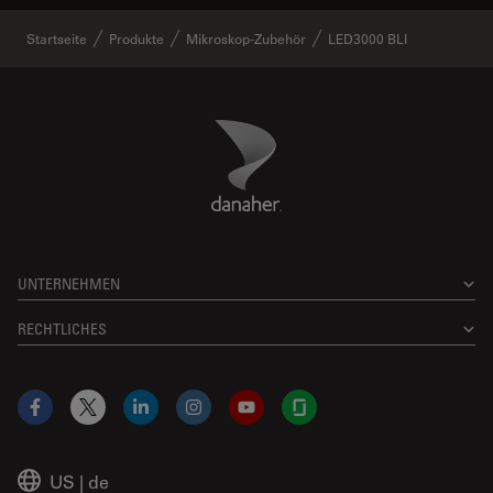
Startseite
Produkte
Mikroskop-Zubehör
LED3000 BLI
Danaher Logo
Footer
UNTERNEHMEN
RECHTLICHES
Facebook
X
LinkedIn
Instagram
YouTube
Glassdoor
US
|
de