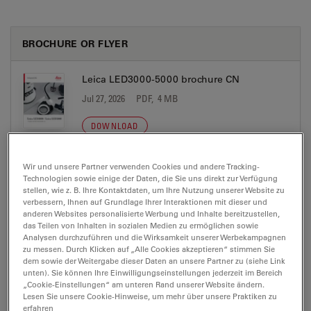
BROCHURE OR FLYER
Leica LED3000-5000 brochure CN
Jul 27, 2026
PDF, 4 MB
DOWNLOAD
Wir und unsere Partner verwenden Cookies und andere Tracking-
Leica LED3000-5000 Brochure DE
Technologien sowie einige der Daten, die Sie uns direkt zur Verfügung
Jul 27, 2026
PDF, 4 MB
stellen, wie z. B. Ihre Kontaktdaten, um Ihre Nutzung unserer Website zu
verbessern, Ihnen auf Grundlage Ihrer Interaktionen mit dieser und
anderen Websites personalisierte Werbung und Inhalte bereitzustellen,
DOWNLOAD
das Teilen von Inhalten in sozialen Medien zu ermöglichen sowie
Analysen durchzuführen und die Wirksamkeit unserer Werbekampagnen
zu messen. Durch Klicken auf „Alle Cookies akzeptieren“ stimmen Sie
Leica LED3000-5000 Brochure EN
dem sowie der Weitergabe dieser Daten an unsere Partner zu (siehe Link
unten). Sie können Ihre Einwilligungseinstellungen jederzeit im Bereich
Jul 27, 2026
PDF, 4 MB
„Cookie-Einstellungen“ am unteren Rand unserer Website ändern.
Lesen Sie unsere Cookie-Hinweise, um mehr über unsere Praktiken zu
DOWNLOAD
erfahren