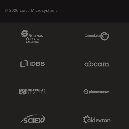
© 2026 Leica Microsystems
Beckman Coulter Link
Genedata Link
IDBS Link
Abcam Limited
Molecular Devices Link
Phenomenex L
Sciex Link
Aldevron Link