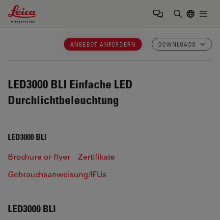
Leica Microsystems Logo
Togg
Suchbegrif
ANGEBOT ANFORDERN
DOWNLOADS
LED3000 BLI
Einfache LED
Durchlichtbeleuchtung
LED3000 BLI
Brochure or flyer
Zertifikate
Gebrauchsanweisung/IFUs
LED3000 BLI