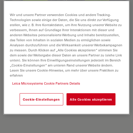
Wir und unsere Partner verwenden Cookies und andere Tracking-
Technologien sowie einige der Daten, die Sie uns direkt zur Verfügung
stellen, wie z. B. Ihre Kontaktdaten, um Ihre Nutzung unserer Website zu
verbessern, Ihnen auf Grundlage Ihrer Interaktionen mit dieser und
anderen Websites personalisierte Werbung und Inhalte bereitzustellen,
das Teilen von Inhalten in sozialen Medien zu ermöglichen sowie
Analysen durchzuführen und die Wirksamkeit unserer Werbekampagnen
zu messen. Durch Klicken auf „Alle Cookies akzeptieren“ stimmen Sie
Microscope Illumination for Industrial
dem sowie der Weitergabe dieser Daten an unsere Partner zu (siehe Link
Applications
unten). Sie können Ihre Einwilligungseinstellungen jederzeit im Bereich
„Cookie-Einstellungen“ am unteren Rand unserer Website ändern.
Lesen Sie unsere Cookie-Hinweise, um mehr über unsere Praktiken zu
Inspection microscope users can obtain information
erfahren
from this article which helps them choose the optimal
Leica Microsystems Cookie Partners Details
microscope illumination or lighting system for
inspection of parts or components.
Cookie-Einstellungen
Alle Cookies akzeptieren
Mar 20, 2023
Artikel
Lichtmikroskopie
Microsco