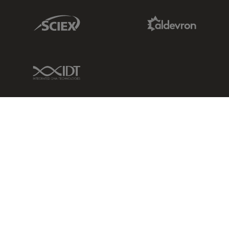
Sciex Link
Aldevron Link
IDT Link