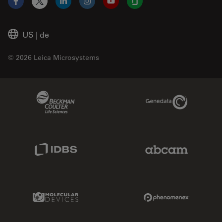
Facebook
X
LinkedIn
Instagram
YouTube
Glassdoor
US
|
de
© 2026 Leica Microsystems
Beckman Coulter Link
Genedata Link
IDBS Link
Abcam Limited
Molecular Devices Link
Phenomenex L