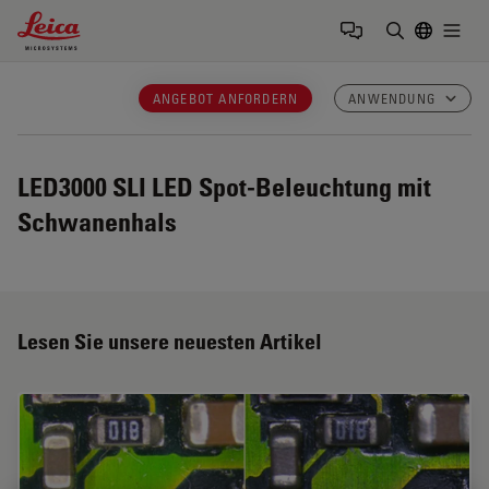
Leica Microsystems Logo
Togg
Suchbegrif
ANGEBOT ANFORDERN
ANWENDUNG
LED3000 SLI
LED Spot-Beleuchtung mit
Schwanenhals
Lesen Sie unsere neuesten Artikel