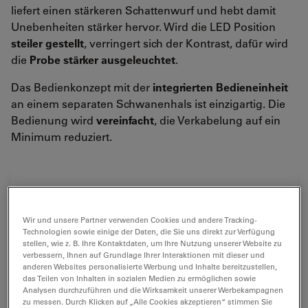
liefert einen stärkeren Schattenwurf und hebt damit
Unebenheiten stärker hervor. Wird die LED Position
steiler gestellt
, verringert sich der Kontrast, dafür wird
die
Probe stärker ausgeleuchtet
.
Das Bedienkonzept mit der
integrierten Bedieneinheit
an einem separaten Schwanenhals ist einzigartig. Die
Bedienung wird
vereinfacht
, die Verkabelung auf ein
Minimum reduziert.
Wir und unsere Partner verwenden Cookies und andere Tracking-
Technologien sowie einige der Daten, die Sie uns direkt zur Verfügung
stellen, wie z. B. Ihre Kontaktdaten, um Ihre Nutzung unserer Website zu
verbessern, Ihnen auf Grundlage Ihrer Interaktionen mit dieser und
anderen Websites personalisierte Werbung und Inhalte bereitzustellen,
das Teilen von Inhalten in sozialen Medien zu ermöglichen sowie
Analysen durchzuführen und die Wirksamkeit unserer Werbekampagnen
zu messen. Durch Klicken auf „Alle Cookies akzeptieren“ stimmen Sie