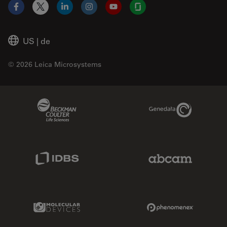
Facebook
X
LinkedIn
Instagram
YouTube
Glassdoor
US
|
de
© 2026 Leica Microsystems
Beckman Coulter Link
Genedata Link
IDBS Link
Abcam Limited
Molecular Devices Link
Phenomenex L