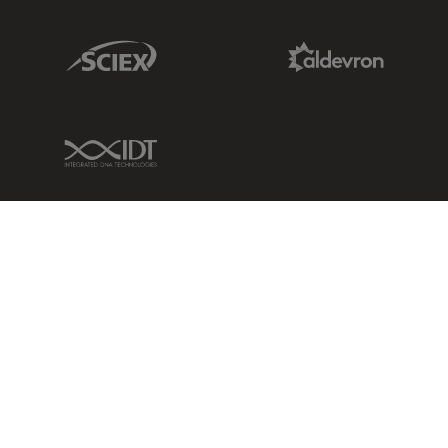
Sciex Link
Aldevron Link
IDT Link