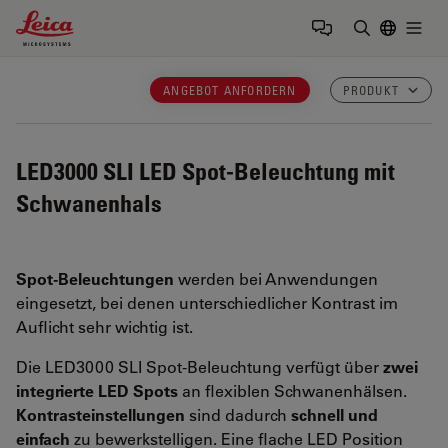
Leica Microsystems Logo
Togg
Suchbegrif
ANGEBOT ANFORDERN
PRODUKT
LED3000 SLI
LED Spot-Beleuchtung mit
Schwanenhals
Spot-Beleuchtungen
werden bei Anwendungen
eingesetzt, bei denen unterschiedlicher Kontrast im
Auflicht sehr wichtig ist.
Die LED3000 SLI Spot-Beleuchtung verfügt über
zwei
integrierte LED Spots
an flexiblen Schwanenhälsen.
Kontrasteinstellungen
sind dadurch
schnell und
einfach
zu bewerkstelligen. Eine flache LED Position