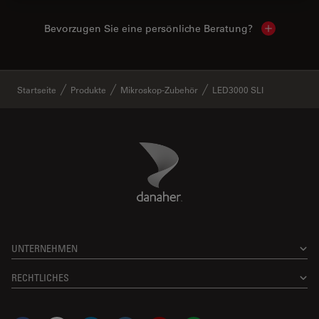
Bevorzugen Sie eine persönliche Beratung?
Show local
✕
Startseite
Produkte
Mikroskop-Zubehör
LED3000 SLI
Danaher Logo
Footer
UNTERNEHMEN
RECHTLICHES