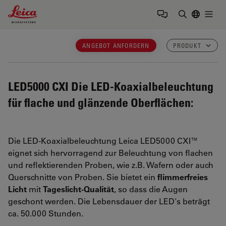
Leica Microsystems Logo
Togg
Suchbegrif
ANGEBOT ANFORDERN
PRODUKT
LED5000 CXI
Die LED-Koaxialbeleuchtung
für flache und glänzende Oberflächen:
Die LED-Koaxialbeleuchtung Leica LED5000 CXI™
eignet sich hervorragend zur Beleuchtung von flachen
und reflektierenden Proben, wie z.B. Wafern oder auch
Querschnitte von Proben. Sie bietet ein
flimmerfreies
Licht
mit
Tageslicht-Qualität
, so dass die Augen
geschont werden. Die Lebensdauer der LED's beträgt
ca. 50.000 Stunden.