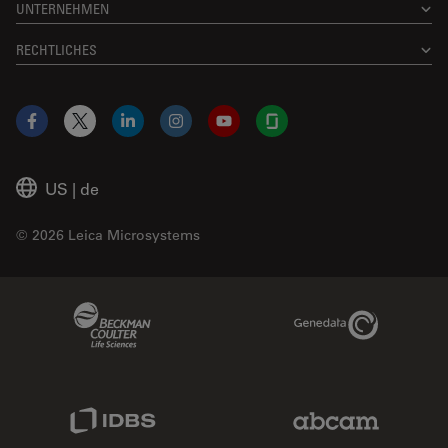
UNTERNEHMEN
RECHTLICHES
Facebook
X
LinkedIn
Instagram
YouTube
Glassdoor
US
|
de
© 2026 Leica Microsystems
Beckman Coulter Link
Genedata Link
IDBS Link
Abcam Limited