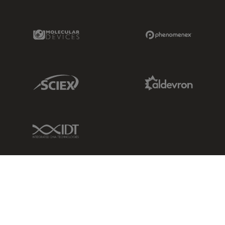
Molecular Devices Link
Phenomenex L
Sciex Link
Aldevron Link
IDT Link