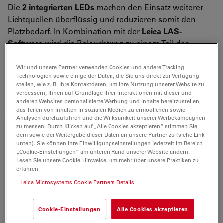
Die
2 integrierten LEDs
machen den Einsatz weiterer
Lichtquellen überflüssig und reduzieren somit den
Platzbedarf. In Kombination mit der
Leica LAS-
Software
wird die Beleuchtung zu einem Teil des
automatisierten Systems. Ein Weißabgleich ist nicht
mehr notwendig. Beleuchtungs-Einstellungen können
Wir und unsere Partner verwenden Cookies und andere Tracking-
Technologien sowie einige der Daten, die Sie uns direkt zur Verfügung
zusammen mit dem Bild gespeichert und später
auf
stellen, wie z. B. Ihre Kontaktdaten, um Ihre Nutzung unserer Website zu
Knopfdruck wieder hergestellt
werden.
verbessern, Ihnen auf Grundlage Ihrer Interaktionen mit dieser und
anderen Websites personalisierte Werbung und Inhalte bereitzustellen,
das Teilen von Inhalten in sozialen Medien zu ermöglichen sowie
Analysen durchzuführen und die Wirksamkeit unserer Werbekampagnen
zu messen. Durch Klicken auf „Alle Cookies akzeptieren“ stimmen Sie
dem sowie der Weitergabe dieser Daten an unsere Partner zu (siehe Link
unten). Sie können Ihre Einwilligungseinstellungen jederzeit im Bereich
„Cookie-Einstellungen“ am unteren Rand unserer Website ändern.
Lesen Sie unsere Cookie-Hinweise, um mehr über unsere Praktiken zu
erfahren
Leica Microsystems Cookie Partners Details
Cookie-Einstellungen
Alle Cookies akzeptieren