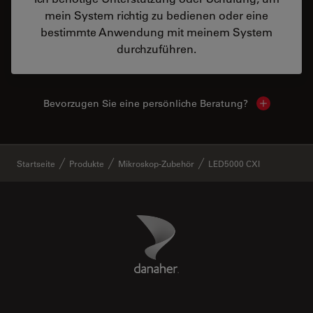
mein System richtig zu bedienen oder eine
bestimmte Anwendung mit meinem System
durchzuführen.
Bevorzugen Sie eine persönliche Beratung?
Show local
✕
Startseite
Produkte
Mikroskop-Zubehör
LED5000 CXI
Danaher Logo
Footer