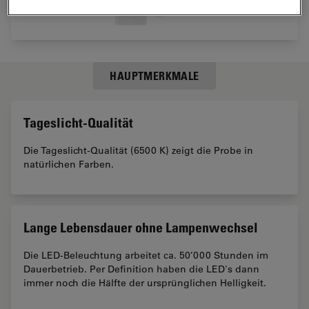
HAUPTMERKMALE
Tageslicht-Qualität
Die Tageslicht-Qualität (6500 K) zeigt die Probe in
natürlichen Farben.
Lange Lebensdauer ohne Lampenwechsel
Die LED-Beleuchtung arbeitet ca. 50’000 Stunden im
Dauerbetrieb. Per Definition haben die LED's dann
immer noch die Hälfte der ursprünglichen Helligkeit.