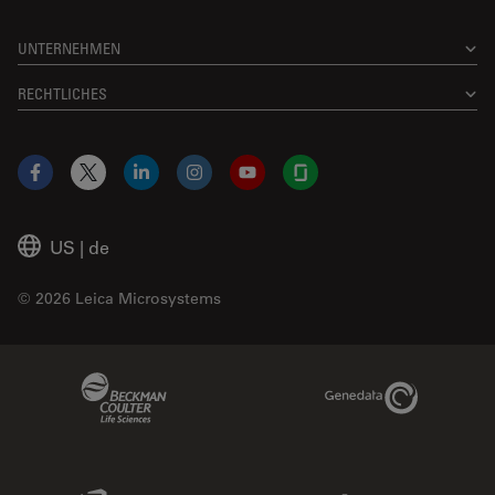
UNTERNEHMEN
RECHTLICHES
Facebook
X
LinkedIn
Instagram
YouTube
Glassdoor
US
|
de
© 2026 Leica Microsystems
Beckman Coulter Link
Genedata Link
IDBS Link
Abcam Limited