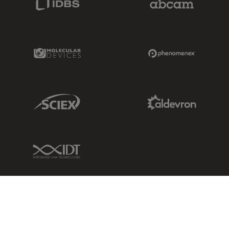
Molecular Devices Link
Phenomenex L
Sciex Link
Aldevron Link
IDT Link