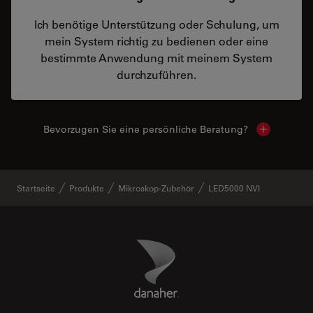
Ich benötige Unterstützung oder Schulung, um
mein System richtig zu bedienen oder eine
bestimmte Anwendung mit meinem System
durchzuführen.
Bevorzugen Sie eine persönliche Beratung?
Show local
Startseite
Produkte
Mikroskop-Zubehör
LED5000 NVI
Danaher Logo
Footer