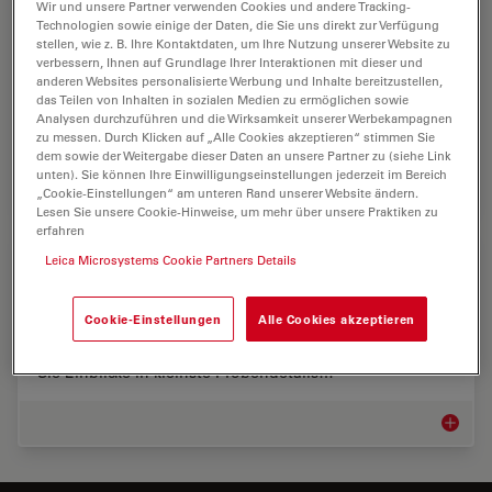
Industriemikroskope
Wir und unsere Partner verwenden Cookies und andere Tracking-
Technologien sowie einige der Daten, die Sie uns direkt zur Verfügung
stellen, wie z. B. Ihre Kontaktdaten, um Ihre Nutzung unserer Website zu
Leica ist Ihr zuverlässiger Partner für
verbessern, Ihnen auf Grundlage Ihrer Interaktionen mit dieser und
Bildgebungslösungen, die Ihnen zu einem
anderen Websites personalisierte Werbung und Inhalte bereitzustellen,
Wettbewerbsvorteil verhelfen können. Mit unseren
das Teilen von Inhalten in sozialen Medien zu ermöglichen sowie
intelligenten Mikroskopsystemen können Sie sich voll
Analysen durchzuführen und die Wirksamkeit unserer Werbekampagnen
darauf…
zu messen. Durch Klicken auf „Alle Cookies akzeptieren“ stimmen Sie
dem sowie der Weitergabe dieser Daten an unsere Partner zu (siehe Link
unten). Sie können Ihre Einwilligungseinstellungen jederzeit im Bereich
Automob
„Cookie-Einstellungen“ am unteren Rand unserer Website ändern.
Lesen Sie unsere Cookie-Hinweise, um mehr über unsere Praktiken zu
erfahren
Märkte für industrielle Mikroskopie
Leica Microsystems Cookie Partners Details
Maximale Betriebszeit und effizientes Erreichen von
Cookie-Einstellungen
Alle Cookies akzeptieren
Zielen helfen Ihnen, Ihr Ergebnis zu verbessern. Mit den
Mikroskoplösungen von Leica Microsystems erhalten
Sie Einblicke in kleinste Probendetails…
Märkte f