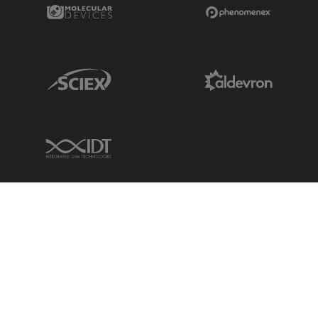
Molecular Devices Link
Phenomenex L
Sciex Link
Aldevron Link
IDT Link