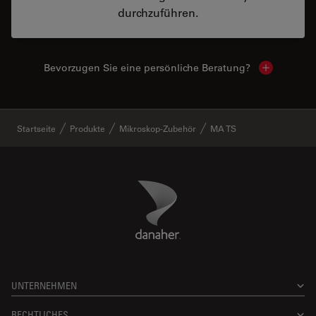
durchzuführen.
Bevorzugen Sie eine persönliche Beratung?
Show local
✕
Startseite
Produkte
Mikroskop-Zubehör
MA TS
Danaher Logo
Footer
UNTERNEHMEN
RECHTLICHES