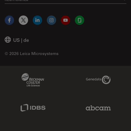
Facebook
X
LinkedIn
Instagram
YouTube
Glassdoor
US
|
de
© 2026 Leica Microsystems
Beckman Coulter Link
Genedata Link
IDBS Link
Abcam Limited