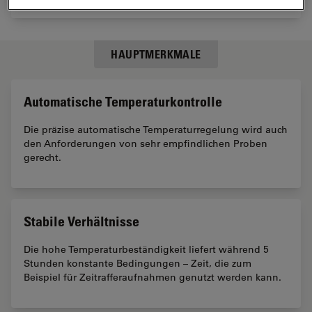
HAUPTMERKMALE
Automatische Temperaturkontrolle
Die präzise automatische Temperaturregelung wird auch
den Anforderungen von sehr empfindlichen Proben
gerecht.
Stabile Verhältnisse
Die hohe Temperaturbeständigkeit liefert während 5
Stunden konstante Bedingungen – Zeit, die zum
Beispiel für Zeitrafferaufnahmen genutzt werden kann.