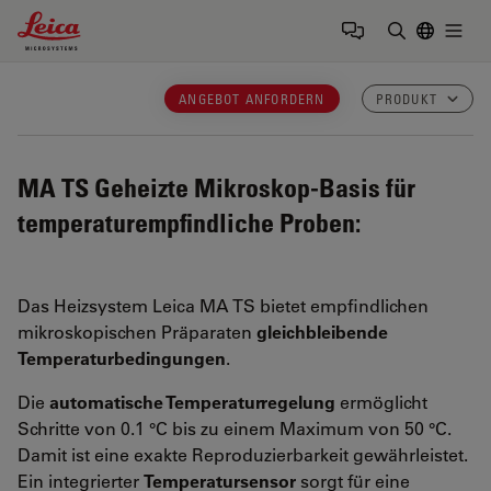
Leica Microsystems Logo
Togg
Suchbegrif
ANGEBOT ANFORDERN
PRODUKT
MA TS
Geheizte Mikroskop-Basis für
temperaturempfindliche Proben:
Das Heizsystem Leica MA TS bietet empfindlichen
mikroskopischen Präparaten
gleichbleibende
Temperaturbedingungen
.
Die
automatische Temperaturregelung
ermöglicht
Schritte von 0.1 °C bis zu einem Maximum von 50 °C.
Damit ist eine exakte Reproduzierbarkeit gewährleistet.
Ein integrierter
Temperatursensor
sorgt für eine