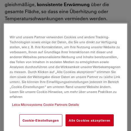
gleichmäßige,
konsistente Erwärmung
über die
gesamte Fläche, so dass eine Überhitzung oder
Temperaturschwankungen vermieden werden.
Die stabile Temperatur über lange Zeiträume hinweg
ermöglicht ausserdem gefahrlose, unverfälschte
Wir und unsere Partner verwenden Cookies und andere Tracking-
Technologien sowie einige der Daten, die Sie uns direkt zur Verfügung
Zeitraffer-Aufnahmen
.
stellen, wie z. B. Ihre Kontaktdaten, um Ihre Nutzung unserer Website zu
verbessern, Ihnen auf Grundlage Ihrer Interaktionen mit dieser und
anderen Websites personalisierte Werbung und Inhalte bereitzustellen,
das Teilen von Inhalten in sozialen Medien zu ermöglichen sowie
Analysen durchzuführen und die Wirksamkeit unserer Werbekampagnen
zu messen. Durch Klicken auf „Alle Cookies akzeptieren“ stimmen Sie
dem sowie der Weitergabe dieser Daten an unsere Partner zu (siehe Link
unten). Sie können Ihre Einwilligungseinstellungen jederzeit im Bereich
„Cookie-Einstellungen“ am unteren Rand unserer Website ändern.
Lesen Sie unsere Cookie-Hinweise, um mehr über unsere Praktiken zu
erfahren
Leica Microsystems Cookie Partners Details
Cookie-Einstellungen
Alle Cookies akzeptieren