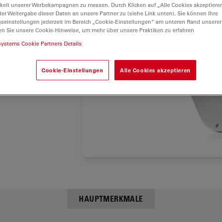
ngsfreie
keit unserer Werbekampagnen zu messen. Durch Klicken auf „Alle Cookies akzeptiere
er Weitergabe dieser Daten an unsere Partner zu (siehe Link unten). Sie können Ihre
lauf
.
gseinstellungen jederzeit im Bereich „Cookie-Einstellungen“ am unteren Rand unserer
d das
en Sie unsere Cookie-Hinweise, um mehr über unsere Praktiken zu erfahren
iv
systems Cookie Partners Details
Cookie-Einstellungen
Alle Cookies akzeptieren
die Leica
HAUPTMERKMALE