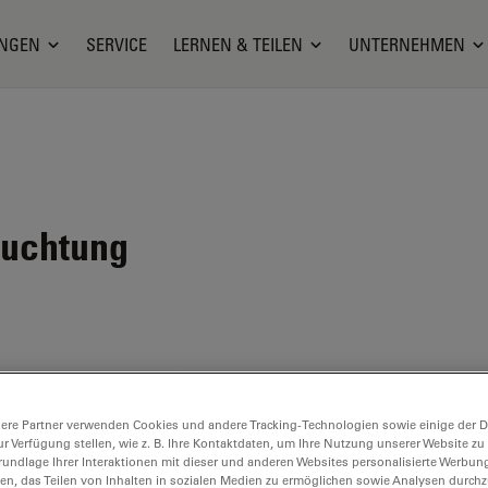
NGEN
SERVICE
LERNEN & TEILEN
UNTERNEHMEN
euchtung
ch-Panel
ere Partner verwenden Cookies und andere Tracking-Technologien sowie einige der Da
equem.
ur Verfügung stellen, wie z. B. Ihre Kontaktdaten, um Ihre Nutzung unserer Website zu
rundlage Ihrer Interaktionen mit dieser und anderen Websites personalisierte Werbun
 sowohl
llen, das Teilen von Inhalten in sozialen Medien zu ermöglichen sowie Analysen durc