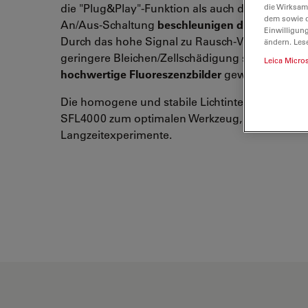
die "Plug&Play"-Funktion als auch die verzögeru
die Wirksam
dem sowie d
An/Aus-Schaltung
beschleunigen den Arbeitsab
Einwilligun
Durch das hohe Signal zu Rausch-Verhältnis un
ändern. Les
geringere Bleichen/Zellschädigung sind qualitat
Leica Micro
hochwertige Fluoreszenzbilder
gewährleistet.
Die homogene und stabile Lichtintensität macht 
SFL4000 zum optimalen Werkzeug, sogar für
Langzeitexperimente.