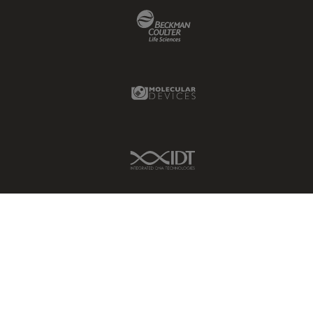
Beckman Coulter Link
Molecular Devices Link
IDT Link