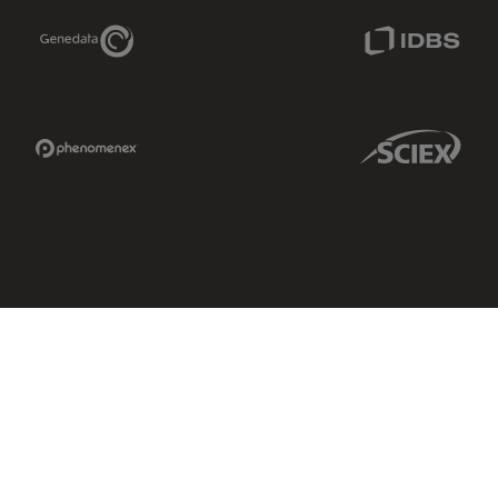
Genedata Link
IDBS Link
Phenomenex Link
Sciex Link