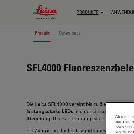
Leica Microsystems Logo
PRODUKTE
ANWENDU
Produkt
Downloads
SFL4000
Fluoreszenzbel
Die Leica SFL4000 vereint bis zu
5 verschiedene
leistungsstarke LEDs
in einer Lichtquelle mit
Tou
Wir und uns
Steuerung
. Die Handhabung ist einfach und b
uns direkt z
Ihnen auf G
Ein Zentrieren der LED ist nicht notwendig, und
bereitzuste