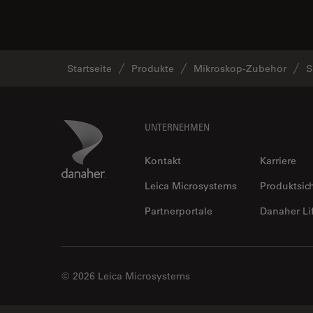
Startseite
Produkte
Mikroskop-Zubehör
S
Footer
Danaher Logo
UNTERNEHMEN
Kontakt
Karriere
Leica Microsystems
Produktsic
Partnerportale
Danaher Li
© 2026 Leica Microsystems