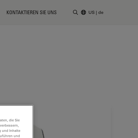
KONTAKTIEREN SIE UNS
US
|
de
Suchbegriff eingeben
ten, die Sie
 verbessern,
g und Inhalte
hzuführen und