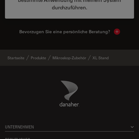
durchzuführen.
Bevorzugen Sie eine persönliche Beratung?
Show local
Startseite
Produkte
Mikroskop-Zubehör
XL Stand
Danaher Logo
Footer
UNTERNEHMEN