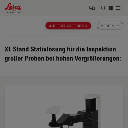
Leica Microsystems Logo
Togg
Suchbegrif
ANGEBOT ANFORDERN
MEDIEN
XL Stand
Stativlösung für die Inspektion
großer Proben bei hohen Vergrößerungen: