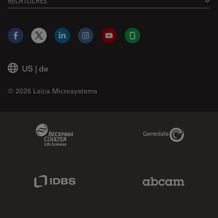
RECHTLICHES
Facebook
X
LinkedIn
Instagram
YouTube
Glassdoor
US
|
de
© 2026 Leica Microsystems
Beckman Coulter Link
Genedata Link
IDBS Link
Abcam Limited