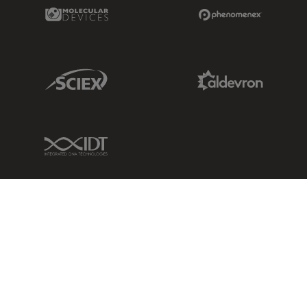
Molecular Devices Link
Phenomenex L
Sciex Link
Aldevron Link
IDT Link