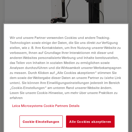
Wir und unsere Partner verwenden Cookies und andere Tracking-
Technologien sowie einige der Daten, die Sie uns direkt zur Verfügung
stellen, wie z. B. Ihre Kontaktdaten, um Ihre Nutzung unserer Website zu
verbessern, Ihnen auf Grundlage Ihrer Interaktionen mit dieser und
anderen Websites personalisierte Werbung und Inhalte bereitzustellen,
das Teilen von Inhalten in sozialen Medien zu ermöglichen sowie
Analysen durchzuführen und die Wirksamkeit unserer Werbekampagnen
Leica Z16 APO A mit Universalbasis XL, LED3000 NVI™
zu messen. Durch Klicken auf „Alle Cookies akzeptieren“ stimmen Sie
dem sowie der Weitergabe dieser Daten an unsere Partner zu (siehe Link
Vertikal-Beleuchtung, Motorfokus und DFC
unten). Sie können Ihre Einwilligungseinstellungen jederzeit im Bereich
Mikroskopkamera
„Cookie-Einstellungen“ am unteren Rand unserer Website ändern.
Lesen Sie unsere Cookie-Hinweise, um mehr über unsere Praktiken zu
erfahren
Leica Microsystems Cookie Partners Details
Cookie-Einstellungen
Alle Cookies akzeptieren