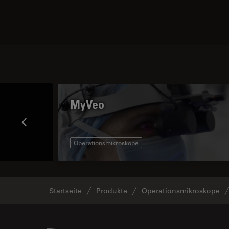
MyVeo
Operationsmikroskope
Startseite
Produkte
Operationsmikroskope