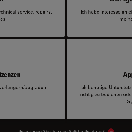
hnical service, repairs,
Ich habe Interesse an 
es.
meine
izenzen
Ap
 verlängern/upgraden.
Ich benötige Unterstü
richtig zu bedienen o
Sy
Bevorzugen Sie eine persönliche Beratung?