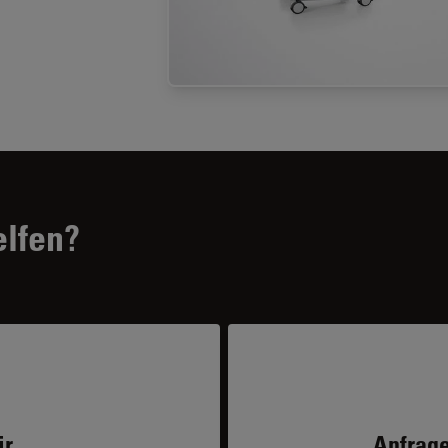
elfen?
ir
Anfrage