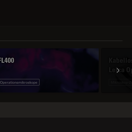
 contacts
FL400
Kabello
Leica O
Operationsmikroskope
Mikroskop-Z