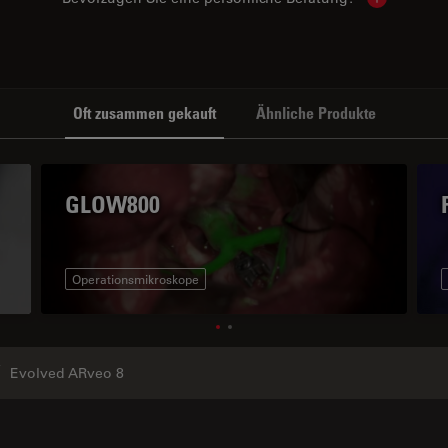
Show local
Oft zusammen gekauft
Ähnliche Produkte
GLOW800
Operationsmikroskope
Evolved ARveo 8