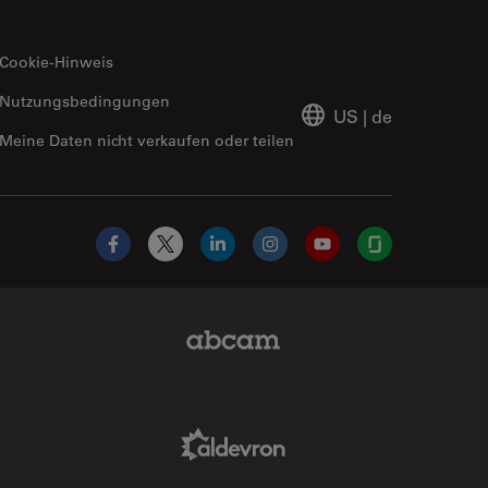
Cookie-Hinweis
Nutzungsbedingungen
US
|
de
Meine Daten nicht verkaufen oder teilen
Facebook
X
LinkedIn
Instagram
YouTube
Glassdoor
Abcam Limited Link
Aldevron Link