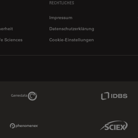
RECHTLICHES
Impressum
herheit
Datenschutzerklärung
fe Sciences
Cookie-Einstellungen
Genedata Link
IDBS Link
Phenomenex Link
Sciex Link