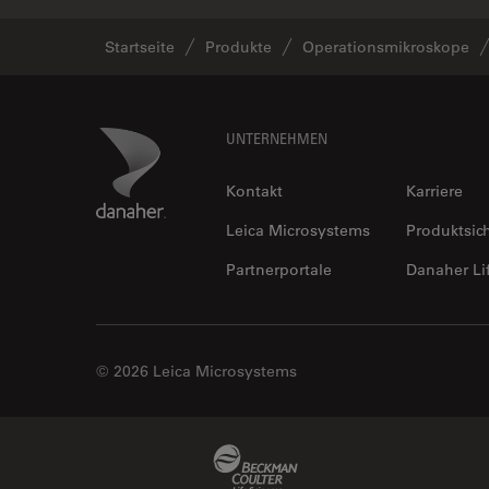
Startseite
Produkte
Operationsmikroskope
Footer
Danaher Logo
UNTERNEHMEN
Kontakt
Karriere
Leica Microsystems
Produktsic
Partnerportale
Danaher Li
© 2026 Leica Microsystems
Beckman Coulter Link