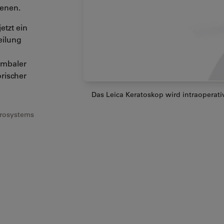
ienen.
etzt ein
eilung
imbaler
orischer
Das Leica Keratoskop wird intraoperati
icrosystems