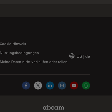
Cookie-Hinweis
Nutzungsbedingungen
US
|
de
Meine Daten nicht verkaufen oder teilen
Facebook
X
LinkedIn
Instagram
YouTube
Glassdoor
Abcam Limited Link