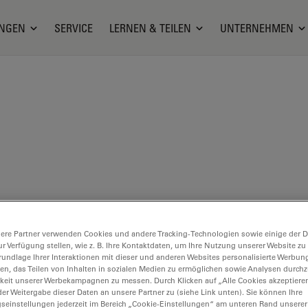
NGEN
SERVICE
LERNEN & TEILEN
UNTERNEHMEN
ere Partner verwenden Cookies und andere Tracking-Technologien sowie einige der Da
ur Verfügung stellen, wie z. B. Ihre Kontaktdaten, um Ihre Nutzung unserer Website zu
tel
rundlage Ihrer Interaktionen mit dieser und anderen Websites personalisierte Werbun
llen, das Teilen von Inhalten in sozialen Medien zu ermöglichen sowie Analysen durc
keit unserer Werbekampagnen zu messen. Durch Klicken auf „Alle Cookies akzeptiere
er Weitergabe dieser Daten an unsere Partner zu (siehe Link unten). Sie können Ihre
gseinstellungen jederzeit im Bereich „Cookie-Einstellungen“ am unteren Rand unserer