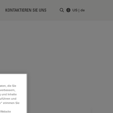
KONTAKTIEREN SIE UNS
US
|
de
Suchbegriff eingeben
ten, die Sie
 verbessern,
g und Inhalte
hzuführen und
n“ stimmen Sie
 Website