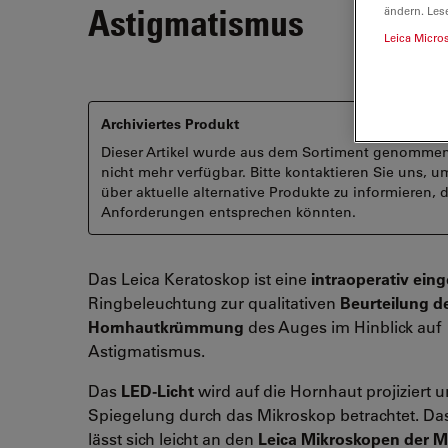
Astigmatismus
ändern. Les
Leica Micro
Archiviertes Produkt
Dieser Artikel wurde aus dem Sortiment genommen
nicht mehr verfügbar. Bitte kontaktieren Sie uns, u
über aktuelle alternative Produkte zu informieren, d
Anforderungen entsprechen könnten.
Das Leica Keratoskop ist eine
intraoperativ eing
Ringbeleuchtung zur qualitativen
Beurteilung d
Hornhautkrümmung
des Auges im Hinblick auf
Astigmatismus.
Das
LED-Licht
wird auf die Hornhaut projiziert 
Spiegelung durch das Mikroskop betrachtet. Da
lässt sich leicht an den
Leica Mikroskopen der M