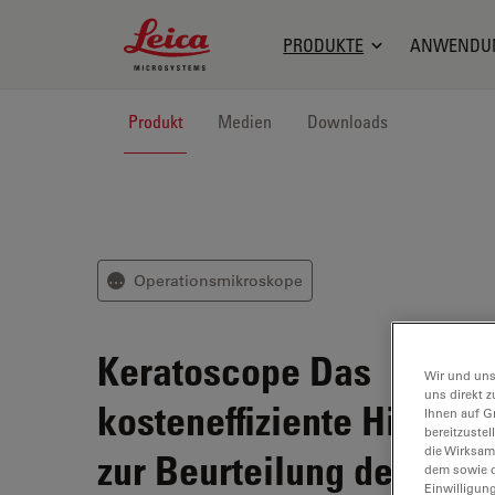
Leica Microsystems Logo
PRODUKTE
ANWENDU
Produkt
Medien
Downloads
Operationsmikroskope
⋯
Keratoscope
Das
Wir und uns
uns direkt z
kosteneffiziente Hilfsmit
Ihnen auf G
bereitzuste
die Wirksam
zur Beurteilung des
dem sowie d
Einwilligun