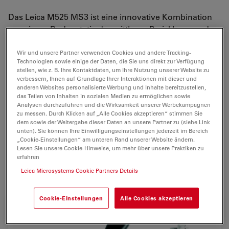
Das Leica M525 MS3 ist eine innovative Kombination
aus einem Bodenstativ der mittleren Preisklasse und
der herausragenden Optik
APO OptiChrome™
M525
von Leica Microsystems.
Wir und unsere Partner verwenden Cookies und andere Tracking-
Technologien sowie einige der Daten, die Sie uns direkt zur Verfügung
stellen, wie z. B. Ihre Kontaktdaten, um Ihre Nutzung unserer Website zu
Das
leicht manövrierbare
Stativ Leica MS3 hat sechs
verbessern, Ihnen auf Grundlage Ihrer Interaktionen mit dieser und
elektromagnetische Bremsen, die eine leichte,
anderen Websites personalisierte Werbung und Inhalte bereitzustellen,
das Teilen von Inhalten in sozialen Medien zu ermöglichen sowie
reibungslose Bewegung
auf allen Achsen
Analysen durchzuführen und die Wirksamkeit unserer Werbekampagnen
gewährleisten.
zu messen. Durch Klicken auf „Alle Cookies akzeptieren“ stimmen Sie
dem sowie der Weitergabe dieser Daten an unsere Partner zu (siehe Link
Das Leica M525 MS3 besitzt viele Merkmale von
unten). Sie können Ihre Einwilligungseinstellungen jederzeit im Bereich
„Cookie-Einstellungen“ am unteren Rand unserer Website ändern.
Mikroskopen der Spitzenklasse und bietet dem
Lesen Sie unsere Cookie-Hinweise, um mehr über unsere Praktiken zu
Chirurgen eine
kompakte, wirtschaftliche Alternative
in
erfahren
Bezug auf hochwertige Operationsmikroskope.
Leica Microsystems Cookie Partners Details
Cookie-Einstellungen
Alle Cookies akzeptieren