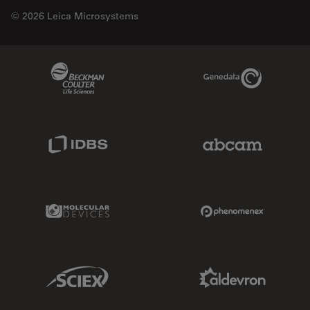
© 2026 Leica Microsystems
Beckman Coulter Link
Genedata Link
IDBS Link
Abcam Limited
Molecular Devices Link
Phenomenex L
Sciex Link
Aldevron Link