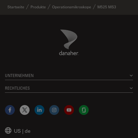
Startseite
Produkte
Operationsmikroskope
M525 MS3
Danaher Logo
Footer
UNTERNEHMEN
RECHTLICHES
Facebook
X
LinkedIn
Instagram
YouTube
Glassdoor
US
|
de