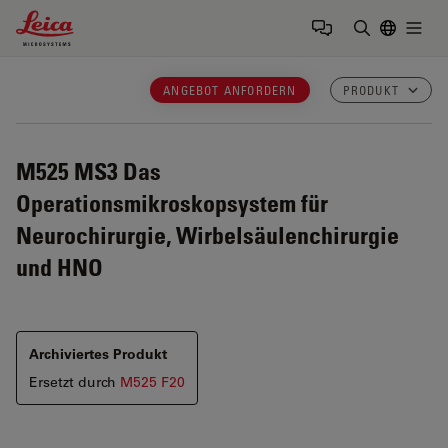
Leica Microsystems Logo
Togg
Suchbegrif
ANGEBOT ANFORDERN
PRODUKT
M525 MS3
Das
Operationsmikroskopsystem für
Neurochirurgie, Wirbelsäulenchirurgie
und HNO
Archiviertes Produkt
Ersetzt durch
M525 F20