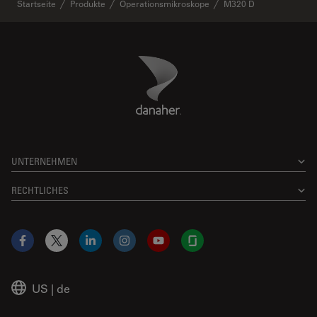
Startseite
Produkte
Operationsmikroskope
M320 D
Danaher Logo
Footer
UNTERNEHMEN
RECHTLICHES
Facebook
X
LinkedIn
Instagram
YouTube
Glassdoor
US
|
de