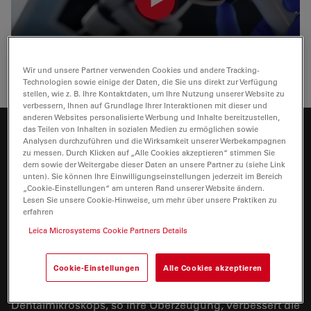
Wir und unsere Partner verwenden Cookies und andere Tracking-
Technologien sowie einige der Daten, die Sie uns direkt zur Verfügung
stellen, wie z. B. Ihre Kontaktdaten, um Ihre Nutzung unserer Website zu
verbessern, Ihnen auf Grundlage Ihrer Interaktionen mit dieser und
anderen Websites personalisierte Werbung und Inhalte bereitzustellen,
das Teilen von Inhalten in sozialen Medien zu ermöglichen sowie
Machen Sie das M320 zu einem Teil Ihrer
Analysen durchzuführen und die Wirksamkeit unserer Werbekampagnen
zu messen. Durch Klicken auf „Alle Cookies akzeptieren“ stimmen Sie
täglichen Routine
dem sowie der Weitergabe dieser Daten an unsere Partner zu (siehe Link
unten). Sie können Ihre Einwilligungseinstellungen jederzeit im Bereich
„Cookie-Einstellungen“ am unteren Rand unserer Website ändern.
Dr. Katia Greco arbeitet als Endodontologin, hat 22
Lesen Sie unsere Cookie-Hinweise, um mehr über unsere Praktiken zu
Jahre Erfahrung in der Mikrozahnmedizin und
erfahren
unterrichtet in diesem Fachgebiet.
Leica Microsystems Cookie Partners Details
Sie ist davon überzeugt, dass sich innerhalb einer
Cookie-Einstellungen
Alle Cookies akzeptieren
Woche der Umgang mit einem Dentalmikroskop
erlernen lässt. Die Verwendung eines
Dentalmikroskops, so ihre Überzeugung, verbessert die