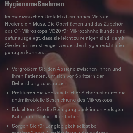
Hygienemaßnahmen
Im medizinischen Umfeld ist ein hohes Maß an
Hygiene ein Muss. Die Oberflächen und das Zubehör
des OP-Mikroskops M320 für Mikrozahnheilkunde sind
dafür ausgelegt, dass sie leicht zu reinigen sind, damit
Sie den immer strenger werdenden Hygienerichtlinien
genügen können.
Vergrößern Sie den Abstand zwischen Ihnen und
Ihren Patienten, um sich vor Spritzern der
Behandlung zu schützen
Profitieren Sie von zusätzlicher Sicherheit durch die
antimikrobielle Beschichtung des Mikroskops
Erleichtern Sie die Reinigung dank innen verlegter
Kabel und flacher Oberflächen
Sorgen Sie für Langlebigkeit selbst bei
regelmäßigem Autoklavieren oder anderen