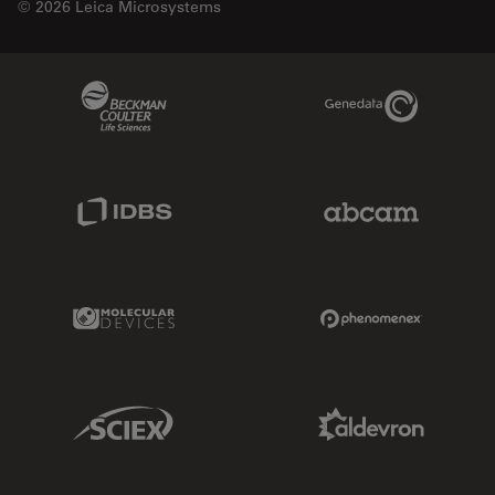
© 2026 Leica Microsystems
Beckman Coulter Link
Genedata Link
IDBS Link
Abcam Limited
Molecular Devices Link
Phenomenex L
Sciex Link
Aldevron Link