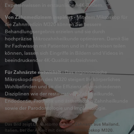
Expertenwissen in erstaunlichen 4K-Bildern.
Von Zahnmedizinern inspiriert -
Mit dem Mikroskop für
die Zahnmedizin M320 können Sie bessere
Behandlungsergebnis erzielen und sie durch
hochpräzise Mikrozahnheilkunde optimieren. Damit Sie
Ihr Fachwissen mit Patienten und in Fachkreisen teilen
können, lassen sich Eingriffe in Bildern und Videos in
beeindruckender 4K-Qualität aufzeichnen.
Für Zahnärzte entwickelt -
Das ergonomische
Mikroskopdesign des M320 steigert Ihr körperliches
Wohlbefinden und so die Effizienz in verschiedenen
Disziplinen wie der restaurativen Zahnheilkunde,
Endodontie, Prothetik und ästhetischen Zahnheilkunde
sowie der Parodontologie und Implantologie.
Das Bild zeigt Dr. Giacomo Suardi, Zahnarzt aus Mailand,
Italien, bei der Arbeit mit dem Dentalmikroskop M320.