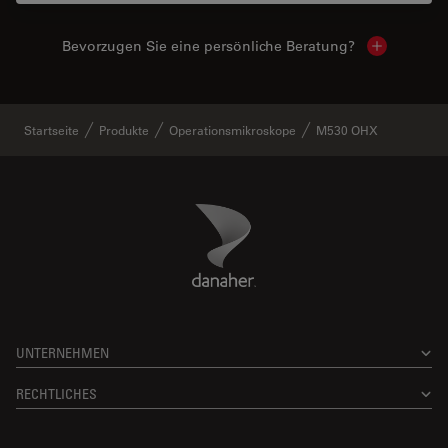
Bevorzugen Sie eine persönliche Beratung?
Show local
Startseite
Produkte
Operationsmikroskope
M530 OHX
Danaher Logo
Footer
UNTERNEHMEN
RECHTLICHES