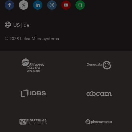
Facebook
X
LinkedIn
Instagram
YouTube
Glassdoor
US
|
de
© 2026 Leica Microsystems
Beckman Coulter Link
Genedata Link
IDBS Link
Abcam Limited
Molecular Devices Link
Phenomenex L