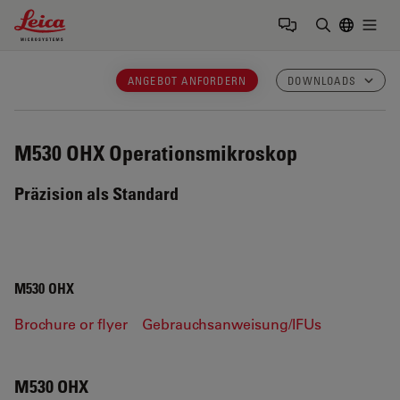
Leica Microsystems Logo
Togg
Suchbegrif
ANGEBOT ANFORDERN
DOWNLOADS
M530 OHX
Operationsmikroskop
Präzision als Standard
M530 OHX
Brochure or flyer
Gebrauchsanweisung/IFUs
M530 OHX