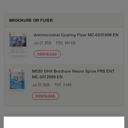
BROCHURE OR FLYER
Antimicrobial Coating Flyer MC-0001698 EN
Jul 27, 2026
PDF, 691 KB
DOWNLOAD
M530 OHX Brochure Neuro Spine PRS ENT
MC-0012999 EN
Jul 27, 2026
PDF, 3 MB
DOWNLOAD