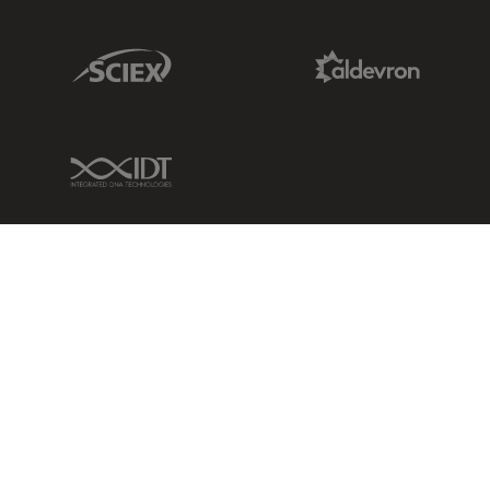
Sciex Link
Aldevron Link
IDT Link