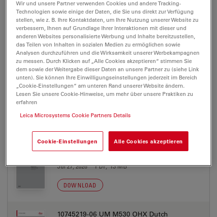
Wir und unsere Partner verwenden Cookies und andere Tracking-
GEBRAUCHSANWEISUNG/IFUS
Technologien sowie einige der Daten, die Sie uns direkt zur Verfügung
stellen, wie z. B. Ihre Kontaktdaten, um Ihre Nutzung unserer Website zu
verbessern, Ihnen auf Grundlage Ihrer Interaktionen mit dieser und
10745219-06 UM M530 OHX Arabic
anderen Websites personalisierte Werbung und Inhalte bereitzustellen,
Jul 27, 2026
PDF, 13 MB
das Teilen von Inhalten in sozialen Medien zu ermöglichen sowie
Analysen durchzuführen und die Wirksamkeit unserer Werbekampagnen
zu messen. Durch Klicken auf „Alle Cookies akzeptieren“ stimmen Sie
DOWNLOAD
dem sowie der Weitergabe dieser Daten an unsere Partner zu (siehe Link
unten). Sie können Ihre Einwilligungseinstellungen jederzeit im Bereich
„Cookie-Einstellungen“ am unteren Rand unserer Website ändern.
10745219-06 UM M530 OHX Chinese
Lesen Sie unsere Cookie-Hinweise, um mehr über unsere Praktiken zu
erfahren
Jul 27, 2026
PDF, 13 MB
Leica Microsystems Cookie Partners Details
DOWNLOAD
Cookie-Einstellungen
Alle Cookies akzeptieren
10745219-06 UM M530 OHX Danish
Jul 27, 2026
PDF, 13 MB
DOWNLOAD
10745219-06 UM M530 OHX Dutch