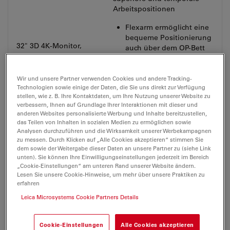
Arbeitspositionen
Flexarm ermöglicht eine
bequeme Positionierung
32" 3D 4K-Monitor,
auch über dem OP-Bett
wagenmontiert
Betrachtungsabstand:
690-1380 mm
Wir und unsere Partner verwenden Cookies und andere Tracking-
Modelle: Eizo LCD oder
Technologien sowie einige der Daten, die Sie uns direkt zur Verfügung
stellen, wie z. B. Ihre Kontaktdaten, um Ihre Nutzung unserer Website zu
Sony LCD
verbessern, Ihnen auf Grundlage Ihrer Interaktionen mit dieser und
anderen Websites personalisierte Werbung und Inhalte bereitzustellen,
das Teilen von Inhalten in sozialen Medien zu ermöglichen sowie
Analysen durchzuführen und die Wirksamkeit unserer Werbekampagnen
zu messen. Durch Klicken auf „Alle Cookies akzeptieren“ stimmen Sie
Heads-up-Display für
dem sowie der Weitergabe dieser Daten an unsere Partner zu (siehe Link
superiore und temporale
unten). Sie können Ihre Einwilligungseinstellungen jederzeit im Bereich
Arbeitspositionen
„Cookie-Einstellungen“ am unteren Rand unserer Website ändern.
Lesen Sie unsere Cookie-Hinweise, um mehr über unsere Praktiken zu
Betrachtungsabstand:
55" 3D 4K-Monitor,
erfahren
1000-2000 mm
wagenmontiert
Leica Microsystems Cookie Partners Details
Modelle: FSN OLED oder
Sony LCD
Cookie-Einstellungen
Alle Cookies akzeptieren