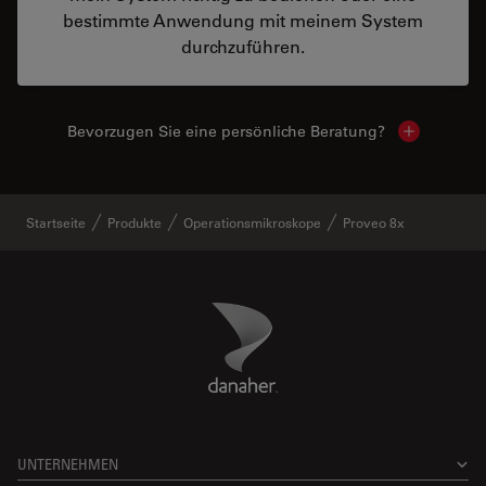
bestimmte Anwendung mit meinem System
durchzuführen.
Bevorzugen Sie eine persönliche Beratung?
Show local
Startseite
Produkte
Operationsmikroskope
Proveo 8x
Danaher Logo
Footer
UNTERNEHMEN