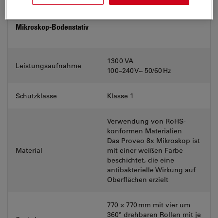
Mikroskop-Bodenstativ
1300 VA
Leistungsaufnahme
100–240 V~ 50/60 Hz
Schutzklasse
Klasse 1
Verwendung von RoHS-
konformen Materialien
Das Proveo 8x Mikroskop ist
Material
mit einer weißen Farbe
beschichtet, die eine
antibakterielle Wirkung auf
Oberflächen erzielt
770 × 770 mm mit vier um
360° drehbaren Rollen mit je