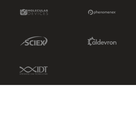
Molecular Devices Link
Phenomenex L
Sciex Link
Aldevron Link
IDT Link