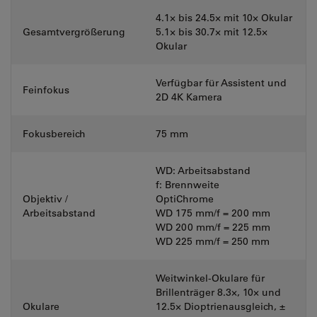
4.1× bis 24.5× mit 10× Okular
Gesamtvergrößerung
5.1× bis 30.7× mit 12.5×
Okular
Verfügbar für Assistent und
Feinfokus
2D 4K Kamera
Fokusbereich
75 mm
WD: Arbeitsabstand
f: Brennweite
Objektiv /
OptiChrome
Arbeitsabstand
WD 175 mm/f = 200 mm
WD 200 mm/f = 225 mm
WD 225 mm/f = 250 mm
Weitwinkel-Okulare für
Brillenträger 8.3×, 10× und
Okulare
12.5× Dioptrienausgleich, ±