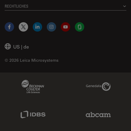
RECHTLICHES
Facebook
X
LinkedIn
Instagram
YouTube
Glassdoor
US
|
de
© 2026 Leica Microsystems
Beckman Coulter Link
Genedata Link
IDBS Link
Abcam Limited