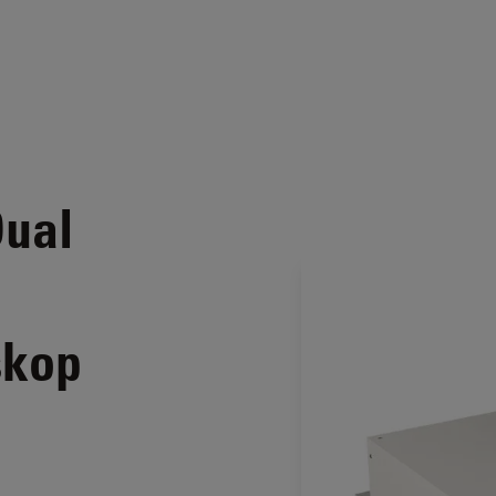
ual
skop