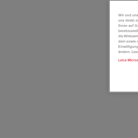
Wir und uns
uns direkt z
Ihnen auf G
bereitzuste
die Wirksam
dem sowie d
Einwilligun
ändern. Les
Leica Micro