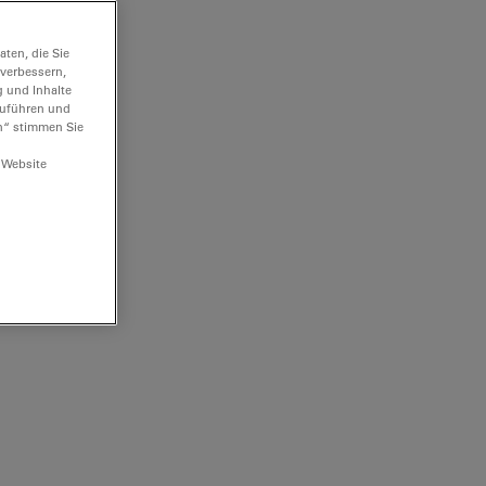
ten, die Sie
 verbessern,
g und Inhalte
hzuführen und
n“ stimmen Sie
 Website