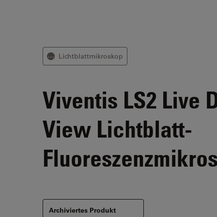
Lichtblattmikroskop
⋯
Viventis LS2 Live
D
View Lichtblatt-
Fluoreszenzmikro
Archiviertes Produkt