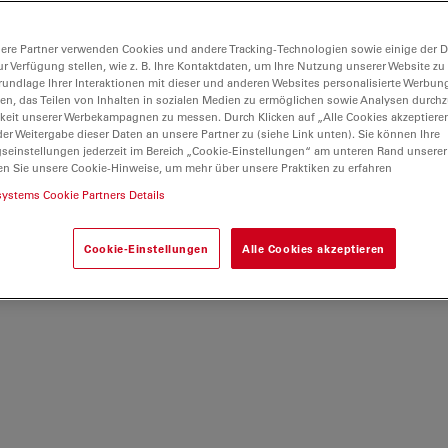
ere Partner verwenden Cookies und andere Tracking-Technologien sowie einige der Da
ur Verfügung stellen, wie z. B. Ihre Kontaktdaten, um Ihre Nutzung unserer Website zu
rundlage Ihrer Interaktionen mit dieser und anderen Websites personalisierte Werbun
llen, das Teilen von Inhalten in sozialen Medien zu ermöglichen sowie Analysen durc
keit unserer Werbekampagnen zu messen. Durch Klicken auf „Alle Cookies akzeptiere
er Weitergabe dieser Daten an unsere Partner zu (siehe Link unten). Sie können Ihre
gseinstellungen jederzeit im Bereich „Cookie-Einstellungen“ am unteren Rand unserer
en Sie unsere Cookie-Hinweise, um mehr über unsere Praktiken zu erfahren
systems Cookie Partners Details
Cookie-Einstellungen
Alle Cookies akzeptieren