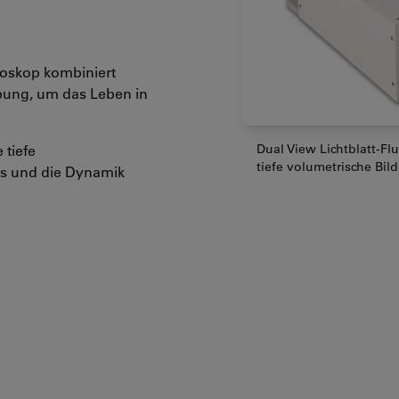
roskop kombiniert
ebung, um das Leben in
 tiefe
Dual View Lichtblatt-Fl
tiefe volumetrische Bi
ils und die Dynamik