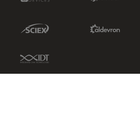
Sciex Link
Aldevron Link
IDT Link