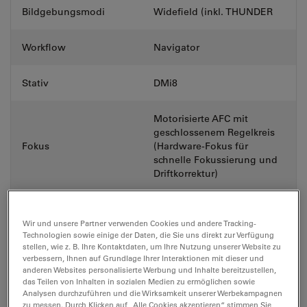
Bildgebungsmodi
Widefield (inkl. THUNDER
Workflow
Navigator
Stativ
DMi8
Motorisierte AFC mit
geschlossenem Regelkreis
Fokus
(Hardware-Fokus für
schnelle Fokussierung und
Driftkorrektur)
QUANTUM
Hochgeschwindigkeitstisch
Wir und unsere Partner verwenden Cookies und andere Tracking-
Technologien sowie einige der Daten, die Sie uns direkt zur Verfügung
(echtzeitgesteuert mit
Tisch
stellen, wie z. B. Ihre Kontaktdaten, um Ihre Nutzung unserer Website zu
Synapse), motorisierter
verbessern, Ihnen auf Grundlage Ihrer Interaktionen mit dieser und
Scanningtisch oder fester
anderen Websites personalisierte Werbung und Inhalte bereitzustellen,
Tisch
das Teilen von Inhalten in sozialen Medien zu ermöglichen sowie
Analysen durchzuführen und die Wirksamkeit unserer Werbekampagnen
zu messen. Durch Klicken auf „Alle Cookies akzeptieren“ stimmen Sie