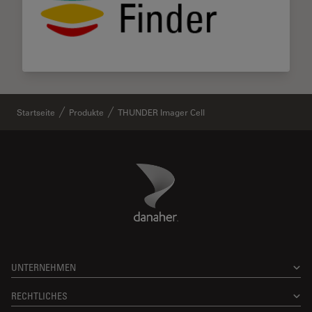
Startseite
Produkte
THUNDER Imager Cell
Danaher Logo
Footer
UNTERNEHMEN
RECHTLICHES