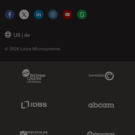
Facebook
X
LinkedIn
Instagram
YouTube
Glassdoor
US
|
de
© 2026 Leica Microsystems
Beckman Coulter Link
Genedata Link
IDBS Link
Abcam Limited
Molecular Devices Link
Phenomenex L