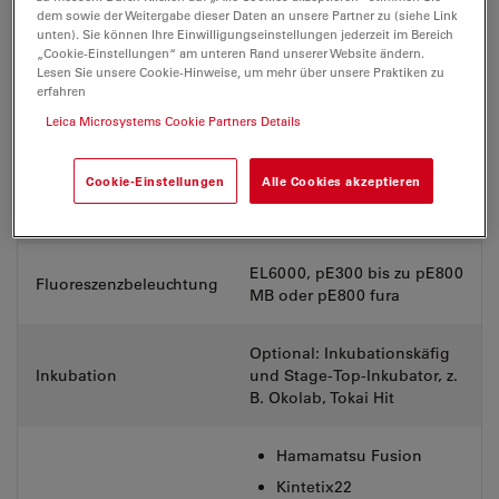
Durchlichtkontrast und -
dem sowie der Weitergabe dieser Daten an unsere Partner zu (siehe Link
BF, DIC, Phasenkontrast
methode
unten). Sie können Ihre Einwilligungseinstellungen jederzeit im Bereich
„Cookie-Einstellungen“ am unteren Rand unserer Website ändern.
Lesen Sie unsere Cookie-Hinweise, um mehr über unsere Praktiken zu
Optional, bis zu 8 Farbstoffe
erfahren
Externes Filterrad (EFW)
(24 ms Schaltzeit)
Leica Microsystems Cookie Partners Details
Von Single bis Quad
Cookie-Einstellungen
Alle Cookies akzeptieren
Filterwürfel
(siehe
www.fpbase.org/spectra/
)
EL6000, pE300 bis zu pE800
Fluoreszenzbeleuchtung
MB oder pE800 fura
Optional: Inkubationskäfig
Inkubation
und Stage-Top-Inkubator, z.
B. Okolab, Tokai Hit
Hamamatsu Fusion
Kintetix22