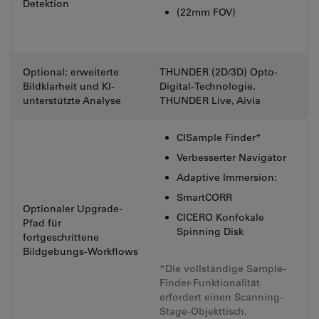
Detektion
(22mm FOV)
Optional: erweiterte
THUNDER (2D/3D) Opto-
Bildklarheit und KI-
Digital-Technologie,
unterstützte Analyse
THUNDER Live, Aivia
CISample Finder*
Verbesserter Navigator
Adaptive Immersion:
SmartCORR
Optionaler Upgrade-
CICERO Konfokale
Pfad für
Spinning Disk
fortgeschrittene
Bildgebungs-Workflows
*Die vollständige Sample-
Finder-Funktionalität
erfordert einen Scanning-
Stage-Objekttisch.