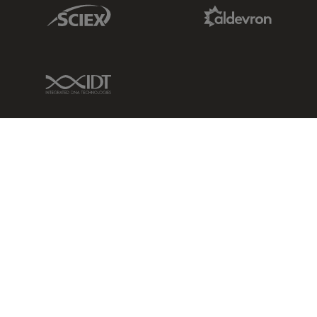
Sciex Link
Aldevron Link
IDT Link