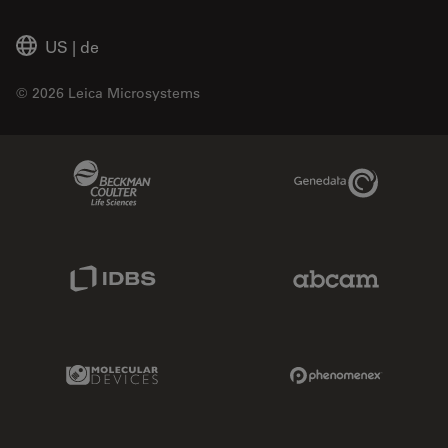
US
|
de
© 2026 Leica Microsystems
Beckman Coulter Link
Genedata Link
IDBS Link
Abcam Limited
Molecular Devices Link
Phenomenex L