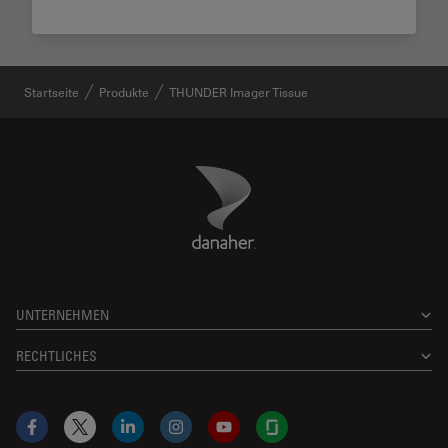
Startseite
Produkte
THUNDER Imager Tissue
Danaher Logo
Footer
UNTERNEHMEN
RECHTLICHES
Facebook
X
LinkedIn
Instagram
YouTube
Glassdoor