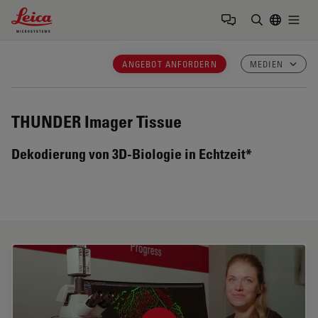
Leica Microsystems Logo
Togg
Suchbegrif
ANGEBOT ANFORDERN
MEDIEN
THUNDER Imager Tissue
Dekodierung von 3D-Biologie in Echtzeit*