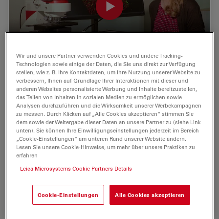
Wir und unsere Partner verwenden Cookies und andere Tracking-
Technologien sowie einige der Daten, die Sie uns direkt zur Verfügung
stellen, wie z. B. Ihre Kontaktdaten, um Ihre Nutzung unserer Website zu
Quantitative Segmentierung von Einzelzellen
verbessern, Ihnen auf Grundlage Ihrer Interaktionen mit dieser und
anderen Websites personalisierte Werbung und Inhalte bereitzustellen,
in Netzhautschnitten mit dem THUNDER
das Teilen von Inhalten in sozialen Medien zu ermöglichen sowie
Analysen durchzuführen und die Wirksamkeit unserer Werbekampagnen
Imager 3D Tissue
zu messen. Durch Klicken auf „Alle Cookies akzeptieren“ stimmen Sie
dem sowie der Weitergabe dieser Daten an unsere Partner zu (siehe Link
Die Segmentierung einzelner Zellen kann in der
unten). Sie können Ihre Einwilligungseinstellungen jederzeit im Bereich
Angiogeneseforschung mit Netzhautschnitten ein
„Cookie-Einstellungen“ am unteren Rand unserer Website ändern.
Problem darstellen. Mit dem THUNDER Imager 3D
Lesen Sie unsere Cookie-Hinweise, um mehr über unsere Praktiken zu
erfahren
Tissue ist das jetzt möglich. Mit unseren THUNDER
Imagern können Sie 3D-Biologie in Echtzeit
Leica Microsystems Cookie Partners Details
entschlüsseln, unabhängig davon, ob Sie
Nierenschnitte, Leber, Herz…
Cookie-Einstellungen
Alle Cookies akzeptieren