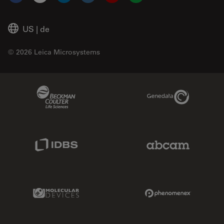
US
|
de
© 2026 Leica Microsystems
Beckman Coulter Link
Genedata Link
IDBS Link
Abcam Limited
Molecular Devices Link
Phenomenex L