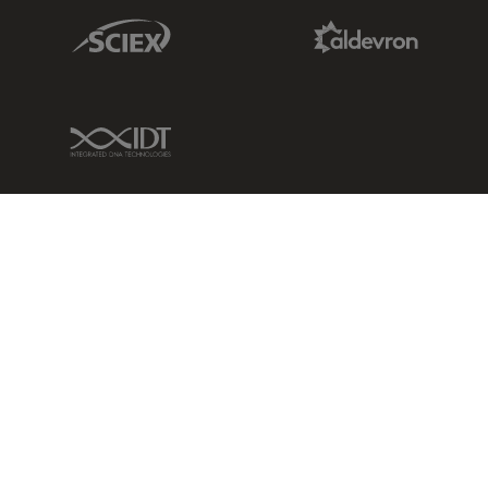
Sciex Link
Aldevron Link
IDT Link