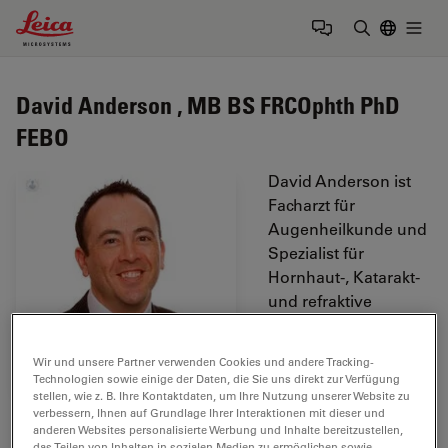
Leica Microsystems Logo
Togg
Suchbegrif
David Anderson , MB BS FRCOphth PhD
FEBO
David Anderson ist
Facharzt für
Augenheilkunde und
Spezialist für
Hornhaut-, Katarakt-
und refraktive
Chirurgie. Er leitet seit
mehr als zehn Jahren
Wir und unsere Partner verwenden Cookies und andere Tracking-
das Hornhaut-
Technologien sowie einige der Daten, die Sie uns direkt zur Verfügung
Fellowship-
stellen, wie z. B. Ihre Kontaktdaten, um Ihre Nutzung unserer Website zu
verbessern, Ihnen auf Grundlage Ihrer Interaktionen mit dieser und
Programm in Southampton und unterrichtet lamelläre
anderen Websites personalisierte Werbung und Inhalte bereitzustellen,
Hornhauttransplantation und
das Teilen von Inhalten in sozialen Medien zu ermöglichen sowie