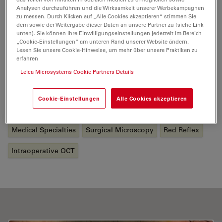
Analysen durchzuführen und die Wirksamkeit unserer Werbekampagnen
Vorderabschnittschirurgie. Sein besonderes Interesse
zu messen. Durch Klicken auf „Alle Cookies akzeptieren“ stimmen Sie
gilt der refraktiven Chirurgie, einschließlich SMILE und
dem sowie der Weitergabe dieser Daten an unsere Partner zu (siehe Link
topographiegeführter Laser-Sehkorrektur.
unten). Sie können Ihre Einwilligungseinstellungen jederzeit im Bereich
„Cookie-Einstellungen“ am unteren Rand unserer Website ändern.
Lesen Sie unsere Cookie-Hinweise, um mehr über unsere Praktiken zu
https://www.andersoneyecare.co.uk/
erfahren
Leica Microsystems Cookie Partners Details
Tags
Cookie-Einstellungen
Alle Cookies akzeptieren
Optical Coherence Tomography (OCT)
Medical Specialties
Surgical Microscopy
Red Reflex
Intraoperative OCT