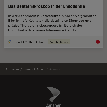
Das Dentalmikroskop in der Endodontie
In der Zahnmedizin unterstützt ein heller, vergrößerter
Blick in tiefe Kavitäten die detaillierte Diagnose und
präzise Therapie, insbesondere im Bereich der
Endodontie. In diesem Interview erklärt Dr.…
Jun 13, 2016
Artikel
Zahnheilkunde
Das Den
Startseite
Lernen & Teilen
Autoren
Danaher Logo
Footer