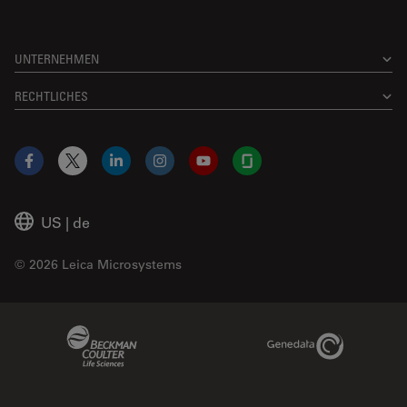
UNTERNEHMEN
RECHTLICHES
Facebook
X
LinkedIn
Instagram
YouTube
Glassdoor
US
|
de
© 2026 Leica Microsystems
Beckman Coulter Link
Genedata Link