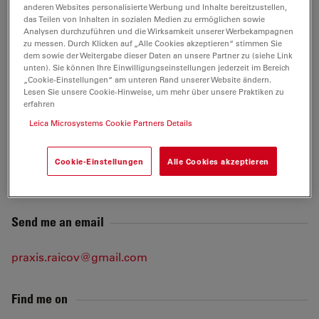
anderen Websites personalisierte Werbung und Inhalte bereitzustellen,
(Spezialisierung auf Endodontie)
das Teilen von Inhalten in sozialen Medien zu ermöglichen sowie
Analysen durchzuführen und die Wirksamkeit unserer Werbekampagnen
Seit 2010: Betrieb einer eigenen Zahnarztpraxis in
zu messen. Durch Klicken auf „Alle Cookies akzeptieren“ stimmen Sie
dem sowie der Weitergabe dieser Daten an unsere Partner zu (siehe Link
Röhrnbach, Deutschland
unten). Sie können Ihre Einwilligungseinstellungen jederzeit im Bereich
„Cookie-Einstellungen“ am unteren Rand unserer Website ändern.
Lesen Sie unsere Cookie-Hinweise, um mehr über unsere Praktiken zu
Tags
erfahren
Leica Microsystems Cookie Partners Details
Medizinische Fachgebiete
Chirurgische Mikroskopie
Cookie-Einstellungen
Alle Cookies akzeptieren
Ergonomie
Zahnheilkunde
Send me an email
praxis.raicov@gmail.com
Find me on