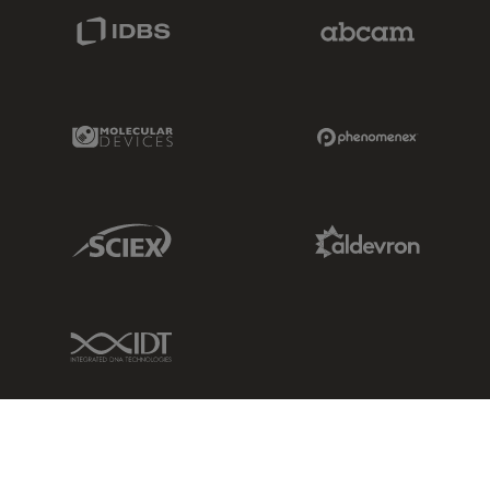
IDBS Link
Abcam Limited
Molecular Devices Link
Phenomenex L
Sciex Link
Aldevron Link
IDT Link