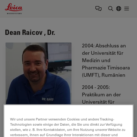
Leica Microsystems Logo
Togg
Suchbegrif
Dean Raicov , Dr.
2004: Abschluss an
der Universität für
Medizin und
Pharmazie Timisoara
(UMFT), Rumänien
2004 - 2005:
Praktikum an der
Universität für
Zahnmedizin in
Timisoara (Fakultäten
Wir und unsere Partner verwenden Cookies und andere Tracking-
für Notfallmedizin und Prothetik)
Technologien sowie einige der Daten, die Sie uns direkt zur Verfügung
stellen, wie z. B. Ihre Kontaktdaten, um Ihre Nutzung unserer Website zu
verbessern, Ihnen auf Grundlage Ihrer Interaktionen mit dieser und
Seit 2005: Angestellt in einer privaten Zahnarztpraxis