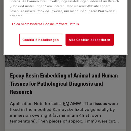
unten). Sie können Ihre Einwilligungseinstellungen jederzeit im Bereich
„Cookie-Einstellungen“ am unteren Rand unserer Website ändern.
Lesen Sie unsere Cookie-Hinweise, um mehr über unsere Praktiken zu
erfahren
Leica Microsystems Cookie Partners Details
Cookie-Einstellungen
Alle Cookies akzeptieren
Epoxy Resin Embedding of Animal and Human
Tissues for Pathological Diagnosis and
Research
Application Note for Leica
EM
AMW - The tissues were
fixed in the modified Karnovsky fixative generally by
immersion overnight (at minimum 4h at room
temperature). Then pieces of approx. 1mm3 were cut…