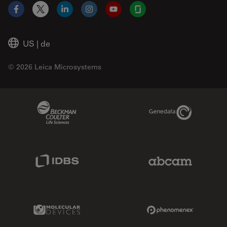
Facebook
X
LinkedIn
Instagram
YouTube
Glassdoor
US
|
de
© 2026 Leica Microsystems
Beckman Coulter Link
Genedata Link
IDBS Link
Abcam Limited
Molecular Devices Link
Phenomenex L