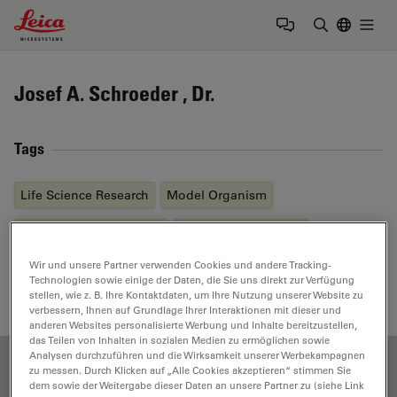
Leica Microsystems Logo
Togg
Suchbegrif
Josef A. Schroeder , Dr.
Tags
Life Science Research
Model Organism
EM
Sample Preparation
Electron Microscopy
Wir und unsere Partner verwenden Cookies und andere Tracking-
Sample Preparation
Technologien sowie einige der Daten, die Sie uns direkt zur Verfügung
stellen, wie z. B. Ihre Kontaktdaten, um Ihre Nutzung unserer Website zu
verbessern, Ihnen auf Grundlage Ihrer Interaktionen mit dieser und
anderen Websites personalisierte Werbung und Inhalte bereitzustellen,
das Teilen von Inhalten in sozialen Medien zu ermöglichen sowie
Analysen durchzuführen und die Wirksamkeit unserer Werbekampagnen
zu messen. Durch Klicken auf „Alle Cookies akzeptieren“ stimmen Sie
dem sowie der Weitergabe dieser Daten an unsere Partner zu (siehe Link