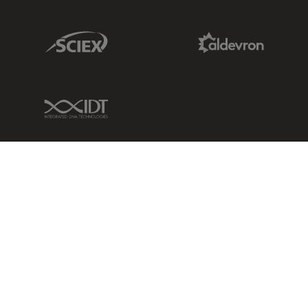
Sciex Link
Aldevron Link
IDT Link