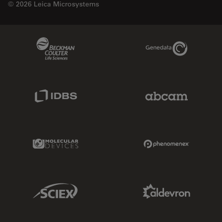
© 2026 Leica Microsystems
Beckman Coulter Link
Genedata Link
IDBS Link
Abcam Limited
Molecular Devices Link
Phenomenex L
Sciex Link
Aldevron Link