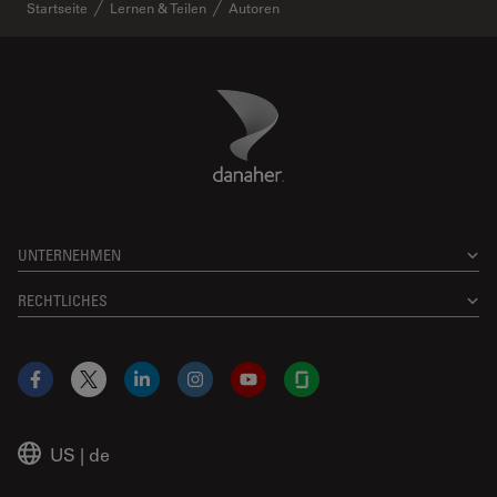
Startseite
Lernen & Teilen
Autoren
Danaher Logo
Footer
UNTERNEHMEN
RECHTLICHES
Facebook
X
LinkedIn
Instagram
YouTube
Glassdoor
US
|
de