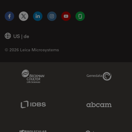
Facebook
X
LinkedIn
Instagram
YouTube
Glassdoor
US
|
de
© 2026 Leica Microsystems
Beckman Coulter Link
Genedata Link
IDBS Link
Abcam Limited
Molecular Devices Link
Phenomenex L