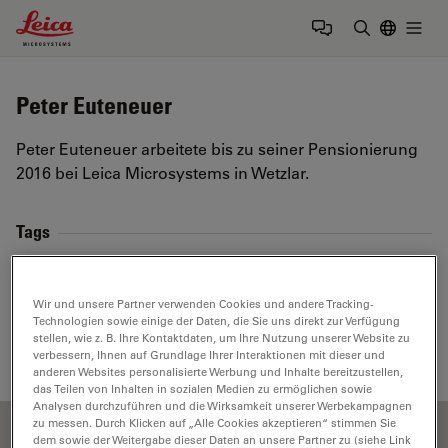
Leica Microsystems Logo
Togg
Suchbegrif
Peter Euteneuer
Peter Euteneuer arbeitete bis zu seiner Pensionierung
2016 bei Leica Microsystems in Wetzlar.
Tags
Basics in Microscopy
Light Microscopy
Wir und unsere Partner verwenden Cookies und andere Tracking-
Technologien sowie einige der Daten, die Sie uns direkt zur Verfügung
Objective Lens
Numerical Aperture
Optics
stellen, wie z. B. Ihre Kontaktdaten, um Ihre Nutzung unserer Website zu
verbessern, Ihnen auf Grundlage Ihrer Interaktionen mit dieser und
anderen Websites personalisierte Werbung und Inhalte bereitzustellen,
das Teilen von Inhalten in sozialen Medien zu ermöglichen sowie
Analysen durchzuführen und die Wirksamkeit unserer Werbekampagnen
zu messen. Durch Klicken auf „Alle Cookies akzeptieren“ stimmen Sie
dem sowie der Weitergabe dieser Daten an unsere Partner zu (siehe Link