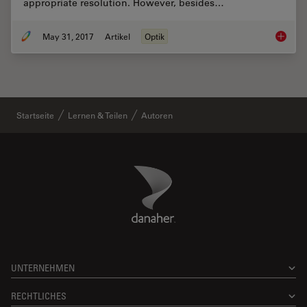
appropriate resolution. However, besides…
May 31, 2017
Artikel
Optik
Optimiz
Startseite
Lernen & Teilen
Autoren
Danaher Logo
Footer
UNTERNEHMEN
RECHTLICHES