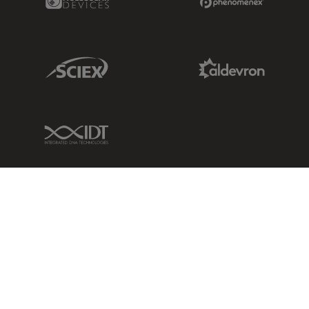
Sciex Link
Aldevron Link
IDT Link