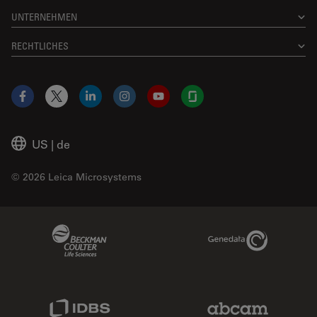
UNTERNEHMEN
RECHTLICHES
Facebook
X
LinkedIn
Instagram
YouTube
Glassdoor
US
|
de
© 2026 Leica Microsystems
Beckman Coulter Link
Genedata Link
IDBS Link
Abcam Limited