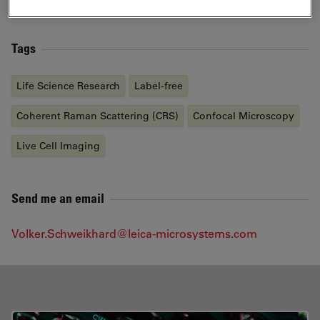
zeitaufgelösten Bildgebung.
Tags
Life Science Research
Label-free
Coherent Raman Scattering (CRS)
Confocal Microscopy
Live Cell Imaging
Send me an email
Volker.Schweikhard@leica-microsystems.com