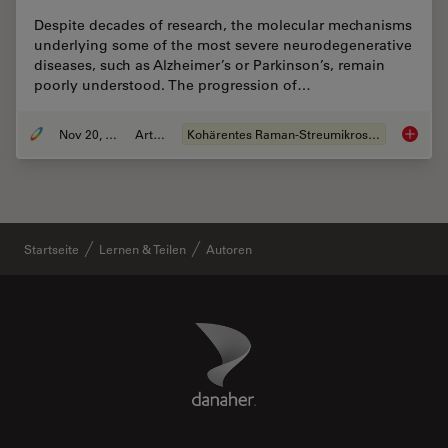
Despite decades of research, the molecular mechanisms
underlying some of the most severe neurodegenerative
diseases, such as Alzheimer’s or Parkinson’s, remain
poorly understood. The progression of…
Nov 20, 2019
Artikel
Kohärentes Raman-Streumikroskop (CRS)
Stimula
Startseite
Lernen & Teilen
Autoren
Danaher Logo
Footer