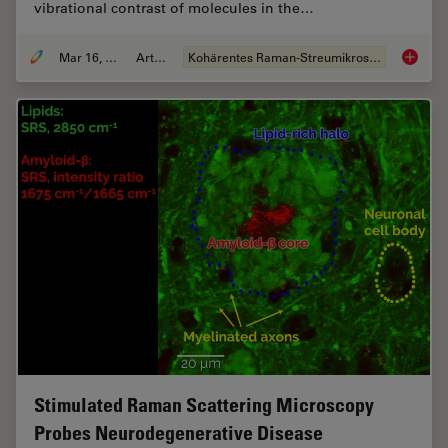
vibrational contrast of molecules in the…
Mar 16, 2022
Artikel
Kohärentes Raman-Streumikroskop (CRS)
The Pot
Stimulated Raman Scattering Microscopy
Probes Neurodegenerative Disease