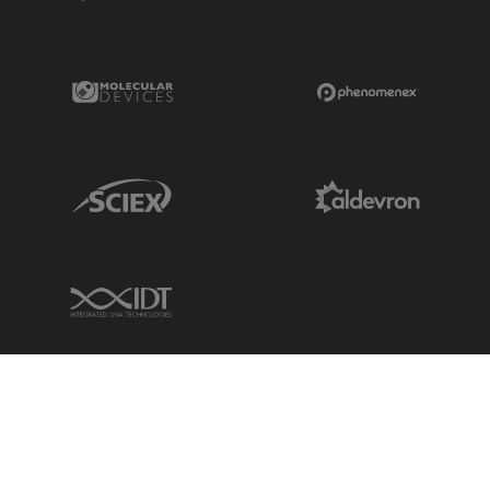
Molecular Devices Link
Phenomenex L
Sciex Link
Aldevron Link
IDT Link