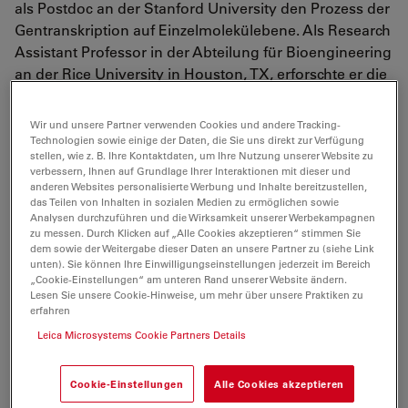
als Postdoc an der Stanford University den Prozess der
Gentranskription auf Einzelmolekülebene. Als Research
Assistant Professor in der Abteilung für Bioengineering
an der Rice University in Houston, TX, erforschte er die
subzelluläre Koordination von Zytoskelett-Netzwerken
und Signalkaskaden.
Wir und unsere Partner verwenden Cookies und andere Tracking-
Technologien sowie einige der Daten, die Sie uns direkt zur Verfügung
Mit seinem Hintergrund in Optik, Biophysik und
stellen, wie z. B. Ihre Kontaktdaten, um Ihre Nutzung unserer Website zu
verbessern, Ihnen auf Grundlage Ihrer Interaktionen mit dieser und
Zellbiologie ist es seine Leidenschaft, Instrumente und
anderen Websites personalisierte Werbung und Inhalte bereitzustellen,
Verfahren zur Untersuchung biologischer Prozesse auf
das Teilen von Inhalten in sozialen Medien zu ermöglichen sowie
(sub-)zellulärer und Gewebeebene zu entwickeln. Bei
Analysen durchzuführen und die Wirksamkeit unserer Werbekampagnen
zu messen. Durch Klicken auf „Alle Cookies akzeptieren“ stimmen Sie
Leica Microsystems arbeitet er mit Kunden,
dem sowie der Weitergabe dieser Daten an unsere Partner zu (siehe Link
Kooperationspartnern und der internen Forschung und
unten). Sie können Ihre Einwilligungseinstellungen jederzeit im Bereich
„Cookie-Einstellungen“ am unteren Rand unserer Website ändern.
Entwicklung zusammen, um Innovationen in der
Lesen Sie unsere Cookie-Hinweise, um mehr über unsere Praktiken zu
nichtlinearen optischen Mikroskopie und der
erfahren
multimodalen Bildgebung voranzutreiben,
Leica Microsystems Cookie Partners Details
einschließlich der Coherent anti-Stokes Raman
Scattering Mikroskopie (
CARS
, SRS), der
Cookie-Einstellungen
Alle Cookies akzeptieren
Multiphotonen-Fluoreszenzmikroskopie und der