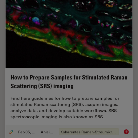
How to Prepare Samples for Stimulated Raman
Scattering (SRS) imaging
Find here guidelines for how to prepare samples for
stimulated Raman scattering (SRS), acquire images,
analyze data, and develop suitable workflows. SRS
spectroscopic imaging is also known as SRS…
Feb 05, 2024
Anleitung
Kohärentes Raman-Streumikroskop (CRS)
How to 